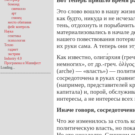
Вот теперь пришло время ра
бомонд
синчилло
Это слово вошло в нашу жизн
арт
как будто, никуда и не исчеза
глянец
место обитания
тень, отдохнуть и порыбачить
фейс контроль
материализовались в начале д
Наука
генетика
нашего повествования потеря
психология
их руки сама. А теперь они эт
Техно
гаджет
экстрим
Как известно, олига́рхия (греч
Industry 4.0
немногих», от др.-греч. ὀλίγο
Программа и Манифест
Loading...
(arche) — «власть») — полит
сосредоточена в руках сравн
(например, представителей к
капитала) и, порой, обслужив
интересы, а не интересы всех
Иначе говоря, сосредоточен
Что же изменилось за столь к
политическую власть, но пок
Но это ненадолго. Слишком с