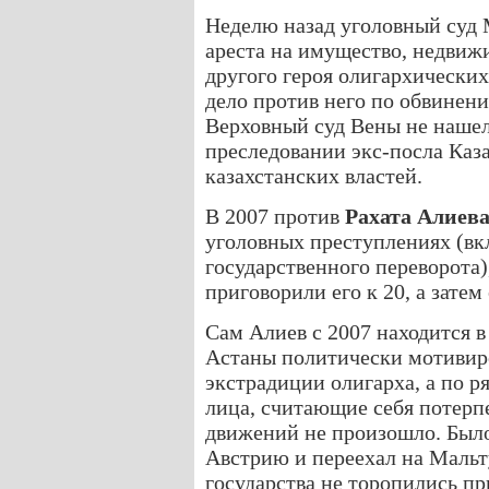
Неделю назад уголовный суд
ареста на имущество, недвижи
другого героя олигархически
дело против него по обвинен
Верховный суд Вены не нашел
преследовании экс-посла Каз
казахстанских властей.
В 2007 против
Рахата Алиев
уголовных преступлениях (вк
государственного переворота)
приговорили его к 20, а зате
Сам Алиев с 2007 находится в
Астаны политически мотивиро
экстрадиции олигарха, а по р
лица, считающие себя потерп
движений не произошло. Было
Австрию и переехал на Мальту
государства не торопились п