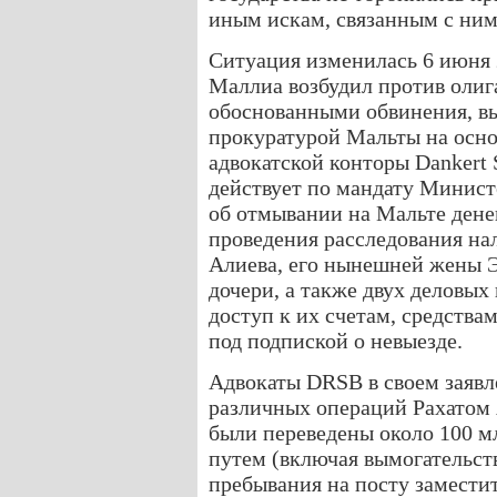
иным искам, связанным с ним
Ситуация изменилась 6 июня 
Маллиа возбудил против олиг
обоснованными обвинения, вы
прокуратурой Мальты на осно
адвокатской конторы Dankert S
действует по мандату Минист
об отмывании на Мальте денег
проведения расследования на
Алиева, его нынешней жены 
дочери, а также двух деловых
доступ к их счетам, средства
под подпиской о невыезде.
Адвокаты DRSB в своем заявле
различных операций Рахатом 
были переведены около 100 м
путем (включая вымогательст
пребывания на посту замести