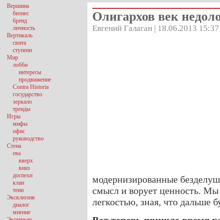
Вершина
Олигархов век недол
бизнес
бренд
Евгений Галаган | 18.06.2013 15:37
личность
Вертикаль
свита
ступени
Мир
лобби
интересы
продвижение
Contra Historia
государство
зеркало
тренды
Игры
мифы
офис
руководство
Стена
ева
вверх
вниз
доспехи
модернизированные безделуш
клан
смысл и ворует ценность. Мы
тени
Эксклюзив
легкостью, зная, что дальше 
диалог
мнение
Экстерьер