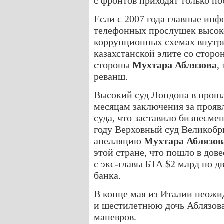
с фронтов приходят только по
Если с 2007 года главные инф
телефонных прослушек высоко
коррупционных схемах внутри
казахстанской элите со стор
стороны
Мухтара Аблязова
,
реванш.
Высокий суд Лондона в прошл
месяцам заключения за прояв
суда, что заставило бизнесмен
году Верховный суд Великоб
апелляцию
Мухтара Аблязов
этой стране, что пошло в дов
с экс-главы БТА $2 млрд по 
банка.
В конце мая из Италии неожи
и шестилетнюю дочь Аблязова,
маневров.