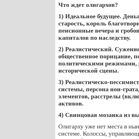
Что ждет олигархов?
1) Идеальное будущее. День
старость, король благотвор
пенсионные вечера и гробо
капиталов по наследству.
2) Реалистический. Сужени
общественное порицание, по
политическими режимами, р
исторической сцены.
3) Реалистическо-пессими
системы, персона нон-грата
элементов, расстрелы (вклю
активов.
4) Свинцовая мозаика из в
Олигарху уже нет места в ны
системе. Колоссы, управляю