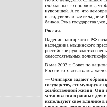
глобальны его проблемы, что
нуворишей. А то, что демокр
шаги, увидели все вкладчики
банков. Рука государства уже
Россия.
Падение олигархата в РФ нач
наследника ельцинского прес
российское руководство очень
самостоятельных политикофи
В мае 2003 г. Совет по нацио
России готовится олигархичес
—
Олигархи задают образц
государству, стимулируют 
хозяйственной жизни. Они 
установлению равных для в
используют свое влияние в 
попирают легальные нормы