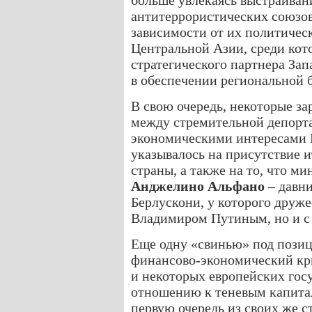
больше увлекаясь выстраиван
антитеррористических союзов
зависимости от их политическ
Центральной Азии, среди кот
стратегического партнера Зап
в обеспечении региональной 
В свою очередь, некоторые з
между стремительной депорта
экономическими интересами И
указывалось на присутствие и
страны, а также на то, что м
Анджелино Альфано
– давни
Берлускони, у которого друже
Владимиром Путиным, но и с 
Еще одну «свинью» под позиц
финансово-экономический кр
и некоторых европейских госу
отношению к теневым капита
первую очередь из своих же с