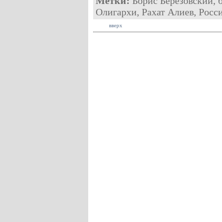
Метки:
Борис Березовский
,
Олигархи
,
Рахат Алиев
,
Росс
вверх