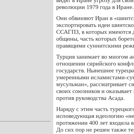
видят в Иране угрозу для сво
революции 1979 года в Иране.
Они обвиняют Иран в «шиитс
экспортировать идеи шиитско
ССАГПЗ, в которых имеются 
общины, часть которых борет
правящими суннитскими реж
Турция занимает во многом а
отношении сирийского конфли
государств. Нынешнее турецк
умеренными исламистами-сун
мусульман», рассматривает 
своих союзников и оказывает
против руководства Асада.
Наряду с этим часть турецко
исповедующая идеологию «нео
протяжении 400 лет входила 
До сих пор не решен также т