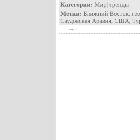
Категории:
Мир
|
тренды
Метки:
Ближний Восток
,
ге
Саудовская Аравия
,
США
,
Ту
вверх