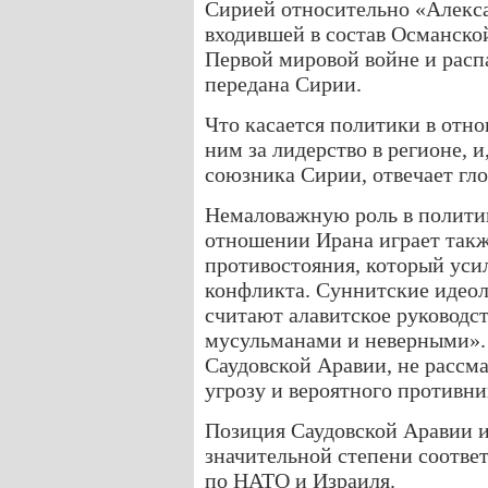
Сирией относительно «Алекса
входившей в состав Османско
Первой мировой войне и распа
передана Сирии.
Что касается политики в отн
ним за лидерство в регионе, 
союзника Сирии, отвечает гл
Немаловажную роль в политик
отношении Ирана играет так
противостояния, который уси
конфликта. Суннитские идеол
считают алавитское руковод
мусульманами и неверными». 
Саудовской Аравии, не рассм
угрозу и вероятного противни
Позиция Саудовской Аравии и
значительной степени соотве
по НАТО и Израиля.