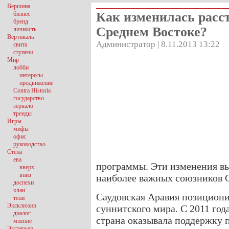
Вершина
Как изменилась расс
бизнес
бренд
Среднем Востоке?
личность
Вертикаль
Администратор | 8.11.2013 13:22
свита
ступени
Мир
лобби
интересы
продвижение
Contra Historia
государство
зеркало
тренды
Игры
мифы
офис
руководство
Стена
ева
программы. Эти изменения в
вверх
вниз
наиболее важных союзников 
доспехи
клан
Саудовская Аравия позициони
тени
Эксклюзив
суннитского мира. С 2011 год
диалог
страна оказывала поддержку 
мнение
Экстерьер