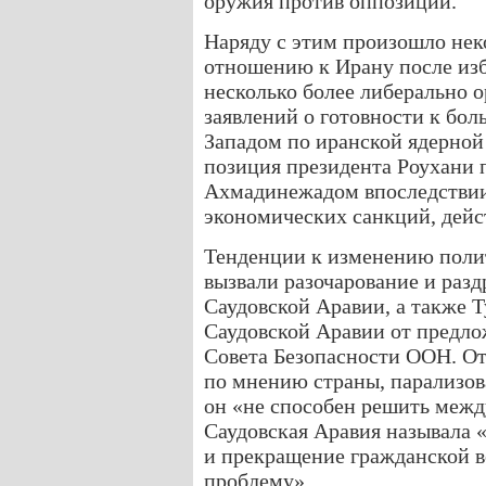
оружия против оппозиции.
Наряду с этим произошло не
отношению к Ирану после из
несколько более либерально 
заявлений о готовности к бол
Западом по иранской ядерной
позиция президента Роухани 
Ахмадинежадом впоследствии
экономических санкций, дей
Тенденции к изменению пол
вызвали разочарование и разд
Саудовской Аравии, а также 
Саудовской Аравии от предло
Совета Безопасности ООН. От
по мнению страны, парализов
он «не способен решить межд
Саудовская Аравия называла
и прекращение гражданской в
проблему».