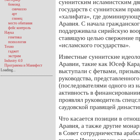
суннитским исламистским дв
бомонд
государств с суннитским пра
синчилло
арт
«халифата», где доминирующу
глянец
Аравия. С начала гражданско
место обитания
фейс контроль
поддерживала сирийскую во
Наука
ставящую целью свержение пр
генетика
психология
«исламского государства».
Техно
гаджет
Известные суннитские идеоло
экстрим
Industry 4.0
Аравии, такие как Юсеф Кар
Программа и Манифест
выступали с фетвами, призы
Loading...
руководства, представленного
(последователями одного из 
активность в финансировании
проявлял руководитель спецс
саудовской правящей династи
Что касается позиции в отно
Аравия, а также другие мона
в Совет сотрудничества арабс