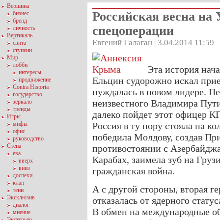
Вершина
Российская весна на
бизнес
бренд
спецоперации
личность
Вертикаль
Евгений Галаган | 3.04.2014 11:59
свита
ступени
Мир
лобби
Эта история нач
интересы
Ельцин судорожно искал прие
продвижение
Contra Historia
нуждалась в новом лидере. Пе
государство
неизвестного Владимира Пути
зеркало
тренды
далеко пойдет этот офицер К
Игры
мифы
Россия в ту пору стояла на ко
офис
победила Молдову, создав Пр
руководство
Стена
противостоянии с Азербайдж
ева
Карабах, заимела зуб на Грузи
вверх
вниз
гражданская война.
доспехи
клан
А с другой стороны, вторая г
тени
Эксклюзив
отказалась от ядерного стату
диалог
В обмен на международные о
мнение
Экстерьер