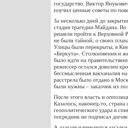
государство. Виктор Янукови
поучил ценные советы по пов
За несколько дней до закрыт
стадия трагедии Майдана. Во
решили пройти к Верховной Ра
не были тайной; о своих план
Улицы были перекрыты, в Ки
«Беркута». Столкновения и ж
было идти на правительственн
режиссер остался доволен кр
бессмысленная вакханалия на
расстрела было отдано в Моск
были нужны – заказчик их по
После этого власть и оппозици
Казалось, наконец-то, страна
геополитического удара в спи
посредник не подписал догово
А дальше начинаются загадки.