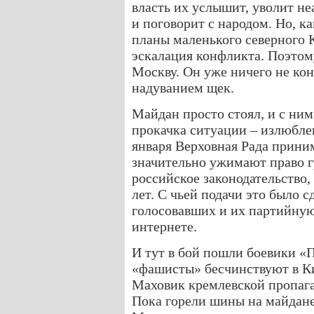
власть их услышит, уволит н
и поговорит с народом. Но, ка
планы маленького северного 
эскалация конфликта. Поэтом
Москву. Он уже ничего не ко
надуванием щек.
Майдан просто стоял, и с ним
прокачка ситуации – излюбле
января Верховная Рада приним
значительно ужимают право г
российское законодательство,
лет. С чьей подачи это было с
голосовавших и их партийную
интернете.
И тут в бой пошли боевики «
«фашисты» бесчинствуют в К
Маховик кремлевской пропага
Пока горели шины на майдане,