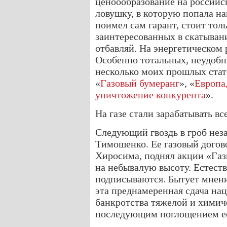
ценоообразование на российск
ловушку, в которую попала на
поимел сам гарант, стоит тол
заинтересованных в скатыван
отбавляй. На энергетическом 
Особенно тотальных, неудобн
несколько моих прошлых стат
«
Газовый бумеранг
», «
Европа,
уничтожение конкурента
».
На газе стали зарабатывать вс
Следующий гвоздь в гроб не
Тимошенко. Ее газовый догово
Хиросима, поднял акции «Га
на небывалую высоту. Естеств
подписываются. Бытует мнени
эта преднамеренная сдача на
банкротства тяжелой и хими
последующим поглощением ее