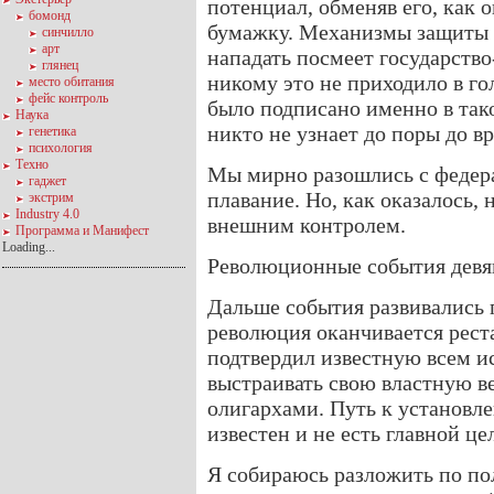
потенциал, обменяв его, как 
бомонд
бумажку. Механизмы защиты н
синчилло
арт
нападать посмеет государство
глянец
никому это не приходило в го
место обитания
фейс контроль
было подписано именно в тако
Наука
никто не узнает до поры до в
генетика
психология
Техно
Мы мирно разошлись с федера
гаджет
плавание. Но, как оказалось,
экстрим
Industry 4.0
внешним контролем.
Программа и Манифест
Loading...
Революционные события девя
Дальше события развивались 
революция оканчивается рест
подтвердил известную всем ис
выстраивать свою властную ве
олигархами. Путь к установ
известен и не есть главной це
Я собираюсь разложить по по