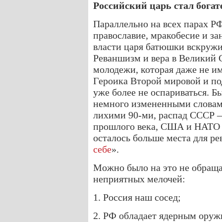
Российский царь стал богате
Параллельно на всех парах РФ
православие, мракобесие и за
власти царя батюшки вскружи
Реваншизм и вера в Великий С
молодежи, которая даже не и
Героика Второй мировой и под
уже более не оспариваться. Б
немного измененными словами
лихими 90-ми, распад СССР 
прошлого века, США и НАТО с
осталось больше места для ре
себе
».
Можно было на это не обраща
неприятных мелочей:
1. Россия наш сосед;
2. РФ обладает ядерным оруж