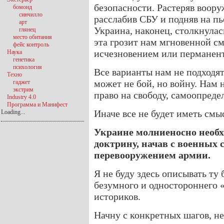
безопасности. Растеряв воор
бомонд
синчилло
расслабив СБУ и подняв на пь
арт
Украина, наконец, столкнулас
глянец
место обитания
эта грозит нам мгновенной с
фейс контроль
исчезновением или перманен
Наука
генетика
психология
Все варианты нам не подходя
Техно
может не бой, но войну. Нам 
гаджет
экстрим
право на свободу, самоопреде
Industry 4.0
Программа и Манифест
Иначе все не будет иметь смы
Loading...
Украине молниеносно необх
доктрину, начав с военных 
перевооружением армии.
Я не буду здесь описывать ту
безумного и одностороннего 
историков.
Начну с конкретных шагов, н