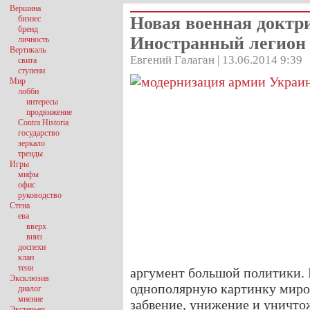
Вершина
Новая военная доктр
бизнес
бренд
Иностранный легион 
личность
Вертикаль
Евгений Галаган | 13.06.2014 9:39
свита
ступени
Мир
лобби
интересы
продвижение
Contra Historia
государство
зеркало
тренды
Игры
мифы
офис
руководство
Стена
ева
вверх
вниз
доспехи
клан
тени
аргумент большой политики. 
Эксклюзив
однополярную картинку мироп
диалог
мнение
забвение, унижение и уничто
Экстерьер