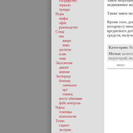
Закон запреща
государство
недвижимое жи
зеркало
тренды
Также закон за
Игры
мифы
Кроме того, до
офис
нотариусу иное
руководство
кредитного дог
Стена
средств, получ
ева
вверх
вниз
Категории:
Н
доспехи
Метки:
валют
клан
мораторий
,
не
тени
Эксклюзив
вверх
диалог
мнение
Экстерьер
бомонд
синчилло
арт
глянец
место обитания
фейс контроль
Наука
генетика
психология
Техно
гаджет
экстрим