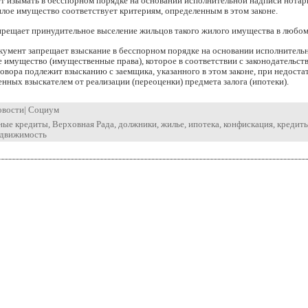
ет изымать в бесспорном порядке на основании исполнительной надписи нота
лое имущество соответствует критериям, определенным в этом законе.
прещает принудительное выселение жильцов такого жилого имущества в любом
кумент запрещает взыскание в бесспорном порядке на основании исполнитель
 имущество (имущественные права), которое в соответствии с законодательст
овора подлежит взысканию с заемщика, указанного в этом законе, при недост
енных взыскателем от реализации (переоценки) предмета залога (ипотеки).
овости
|
Социум
ные кредиты
,
Верховная Рада
,
должники
,
жилье
,
ипотека
,
конфискация
,
кредит
движимость