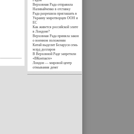
Радой
Верховная Рада отправила
Наливайченко в отставку
Рада разрешила приглашать в
Украину миротворцев ООН и
ЕС
Как живется российской элите
в Лондоне?
Верховная Рада приняла закон
о военном положении
Китай выделит Беларуси семь
млрд долларов
В Верховной Раде запретили
«ВКонтакте»
Лондон — мировой центр
отмывания денег