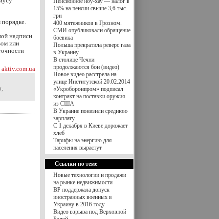
риусу
Пенсионное ноу-хау — налог в
15% на пенсии свыше 3,6 тыс.
грн
 порядке.
400 мятежников в Грозном.
СМИ опубликовали обращение
ной надписи
боевика
вом или
Польша прекратила реверс газа
аточности
в Украину
В столице Чечни
продолжаются бои (видео)
aktiv.com.ua
Новое видео расстрела на
улице Институтской 20.02.2014
ы
,
«Укроборонпром» подписал
контракт на поставки оружия
из США
В Украине понизили среднюю
зарплату
С 1 декабря в Киеве дорожает
хлеб
Тарифы на энергию для
населения вырастут
Ссылки по теме
Новые технологии и продажи
на рынке недвижимости
ВР поддержала допуск
иностранных военных в
Украину в 2016 году
Видео взрыва под Верховной