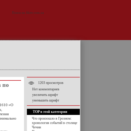
1203 просмотров
 по
Нет комментариев
увеличить шрифт
уменьшить шрифт
 1610 «О
ы,
TOP в этой категории
ления
инимально
Что произошло в Грозном:
хронология событий в столице
Чечни