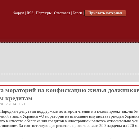
Форум
|
RSS
|
Партнеры
|
Стартовая
|
Блоги
|
Прислать материал
ла мораторий на конфискацию жилья должников
м кредитам
28.12.2014 11:21
Народные депутаты поддержали во втором чтении и в целом проект закона №
нений в закон Украины «О моратории на взыскание имущества граждан Украин
го в качестве обеспечения кредитов в иностранной валюте» относительно уси
аемщиков». За соответствующее решение проголосовали 290 нардепы из 226 м