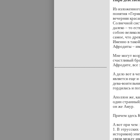
Из изложенного
понятия «Герме
вечерняя краса
Солнечной сист
далеко – то ес
собою великоле
самое, что дре
Именно в такой
Афродиты – име
Мне могут возр
счастливый бра
Афродите, все 
А дело вот в ч
является еще и
дева-воительни
гордилась и по
Аполлон же, ка
один странный,
он же Амур.
Причем здесь 
А вот при чем :
1. В этрусских
историков) эпи
связи между им