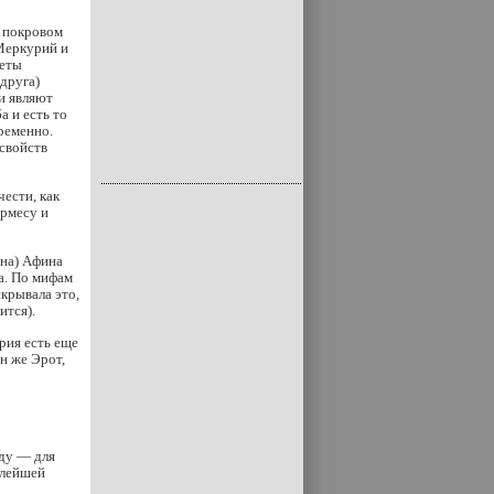
д покровом
 Меркурий и
неты
 друга)
ти являют
а и есть то
ременно.
свойств
ести, как
ермесу и
она) Афина
ца. По мифам
скрывала это,
ится).
рия есть еще
н же Эрот,
иду — для
алейшей