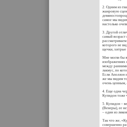
2. Одним из гл
жанровую сцену
девяностопроце
самое мы види
настолько очев
3. Другой отли
самый возраст 
рассматриваем 
которого не ви
щечки, хитрые г
Мне могли бы в
изображениях о
между ранними 
лакмус, по кот
Если Аполлон и
же мы видим то
очень ценным, 
4. Еще одна ч
Купидон тоже 
5. Купидон – в
(Венеры), ее н
– один из лико
Так что же, «К
совершенно ра