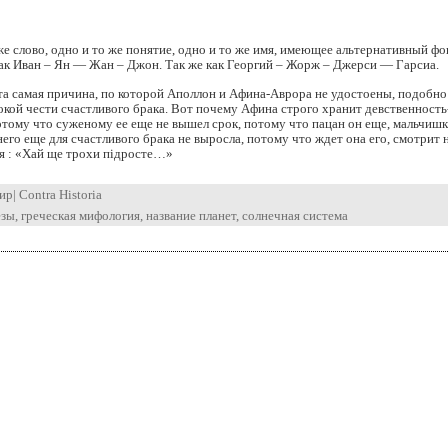
же слово, одно и то же понятие, одно и то же имя, имеющее альтернативный ф
как Иван – Ян — Жан – Джон. Так же как Георгий – Жорж – Джерси — Гарсиа.
 та самая причина, по которой Аполлон и Афина-Аврора не удостоены, подобно
кой чести счастливого брака. Вот почему Афина строго хранит девственность
тому что суженому ее еще не вышел срок, потому что пацан он еще, мальчишк
него еще для счастливого брака не выросла, потому что ждет она его, смотрит н
я : «Хай ще трохи підросте…»
ир
|
Contra Historia
езы
,
греческая мифология
,
название планет
,
солнечная система