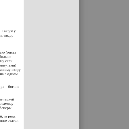
. Так уж у
, так до
х
еко (опять
 больше
ому если
минутами)
 нашему взору
она в одном
ора – богиня
 вечерней
к самому
Венеры.
, из ряда
онце статьи.