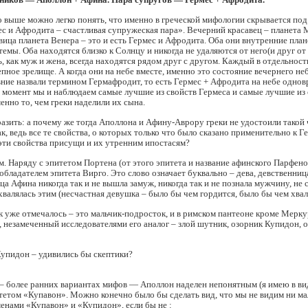
 выше можно легко понять, что именно в греческой мифологии скрывается по
с и Афродита – счастливая супружеская пара». Вечерний красавец – планета
вица планета Венера – это и есть Гермес и Афродита. Оба они внутренние пла
емы. Оба находятся близко к Солнцу и никогда не удаляются от него(и друг от
ть, как муж и жена, всегда находятся рядом друг с другом. Каждый в отдельнос
пное зрелище. А когда они на небе вместе, именно это состояние вечернего неб
вние назвали термином Гермафродит, то есть Гермес + Афродита на небе однов
 момент мы и наблюдаем самые лучшие из свойств Гермеса и самые лучшие из 
нно то, чем греки наделили их сына.
азить: а почему же тогда Аполлона и Афину-Аврору греки не удостоили такой ч
к, ведь все те свойства, о которых только что было сказано применительно к Г
эти свойства присущи и их утренним ипостасям?
ем. Наряду с эпитетом Портена (от этого эпитета и название афинского Парфен
 обладателем эпитета Вирго. Это слово означает буквально – дева, девственни
ца Афина никогда так и не вышла замуж, никогда так и не познала мужчину, не 
хвалялась этим (несчастная девушка – было бы чем гордится, было бы чем хвал
к уже отмечалось – это мальчик-подросток, и в римском пантеоне кроме Мерку
 незамеченный исследователями его аналог – злой шутник, озорник Купидон, о
Купидон – удивились бы скептики?
 – более ранних вариантах мифов — Аполлон наделeн непонятным (я имею в в
тетом «Купавон». Можно конечно было бы сделать вид, что мы не видим ни м
енами «Купавон» и «Купидон», если бы не :