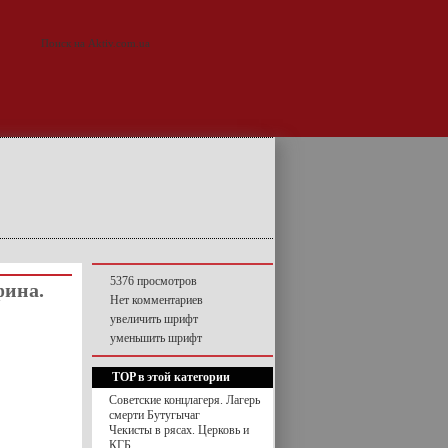
5376 просмотров
фина.
Нет комментариев
увеличить шрифт
уменьшить шрифт
TOP в этой категории
Советские концлагеря. Лагерь
смерти Бутугычаг
Чекисты в рясах. Церковь и
КГБ