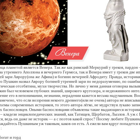
ца планетой является Венера. Так же как римский Меркурий у греков, пардон
на утреннего Аполлона и вечернего Гермеса, так и Венера имеет у греков две и
ей зари Аврору(она же Афина) и богиню вечерней Афродиту. Правда, историк
о Пушкин назвал Аврору богиней утренней зари по недоразумению, по ошибке
этическая отсебятина, мухи творчества. Но лично у меня данная оговорка вызы
ин был человеком глубоких знаний, широкого кругозора, и недюжинного инте
ение его в непонимании, незнании, нерадении кажется весьма надуманным. Во
мечено, что если воззрения некоего древнего(или не очень) автора не вписыва
схемы современных историков, то этого автора лёгко, не мудрствуя лукаво зап
х баснословцев. Оными баснословцами объявлены такие выдающиеся историки
– кладези энциклопедических знаний, как Татищев, Щербатов, Лызлов. А уж 
я, ведь он даже не историк — а с поэтов какой спрос? Посему любите Пушкина
ждайтесь Пушкиным уж таковым, каков он есть. А ежели вам вдруг попадется 
 :
огат и горд