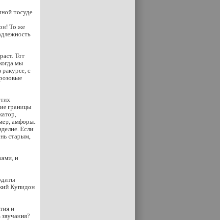
чной посуде
он! То же
адлежность
раст. Тот
когда мы
 ракурсе, с
 розовые
этих
кие границы
катор,
мер, амфоры.
зделие. Если
ень старым,
ами, и
родиты
ский Купидон
тия и
 звучания?