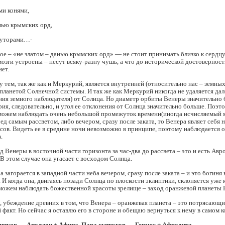
ми конями,
нью крымских орд,
хуторами…-
мое – «не златом – данью крымских орд» — не стоит принимать близко к сердцу
 мозги устроены – несут всяку-разну чушь, а что до исторической достоверности
нет.
 тем, так же как и Меркурий, является внутренней (относительно нас – земны
планетой Солнечной системы. И так же как Меркурий никогда не удаляется дал
ения земного наблюдателя) от Солнца. Но диаметр орбиты Венеры значительно
я, следовательно, и угол ее отклонения от Солнца значительно больше. Поэт
ожем наблюдать очень небольшой промежуток времени(иногда исчисляемый 
ед самым рассветом, либо вечером, сразу после заката, то Венера являет себя
асов. Видеть ее в средине ночи невозможно в принципе, поэтому наблюдается 
.
д Венеры в восточной части горизонта за час-два до рассвета – это и есть Авр
 В этом случае она угасает с восходом Солнца.
а загорается в западной части неба вечером, сразу после заката – и это богиня
 И когда она, двигаясь позади Солнца по плоскости эклиптики, склоняется уже 
 можем наблюдать божественной красоты зрелище – заход оранжевой планеты 
убеждение древних в том, что Венера – оранжевая планета – это потрясающий
факт. Но сейчас я оставлю его в стороне и обещаю вернуться к нему в самом к
ников — Аполлон + Афина. Пара супругов — Гермес + Афродита.