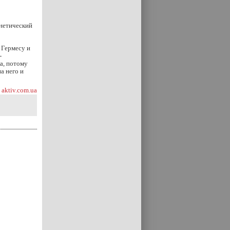
онетический
 Гермесу и
-
а, потому
а него и
aktiv.com.ua