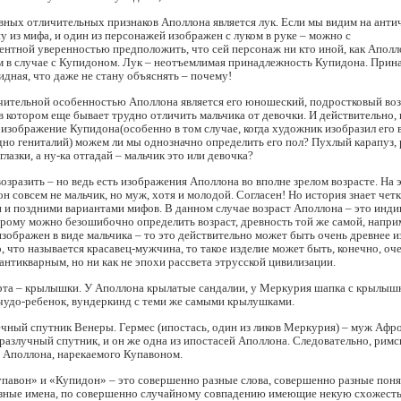
авных отличительных признаков Аполлона является лук. Если мы видим на анти
 из мифа, и один из персонажей изображен с луком в руке – можно с
нтной уверенностью предположить, что сей персонаж ни кто иной, как Аполл
м в случае с Купидоном. Лук – неотъемлимая принадлежность Купидона. Прин
идная, что даже не стану объяснять – почему!
чительной особенностью Аполлона является его юношеский, подростковый воз
в котором еще бывает трудно отличить мальчика от девочки. И действительно, 
изображение Купидона(особенно в том случае, когда художник изобразил его в
дно гениталий) можем ли мы однозначно определить его пол? Пухлый карапуз,
лазки, а ну-ка отгадай – мальчик это или девочка?
озразить – но ведь есть изображения Аполлона во вполне зрелом возрасте. На 
н совсем не мальчик, но муж, хотя и молодой. Согласен! Но история знает чет
и поздними вариантами мифов. В данном случае возраст Аполлона – это инди
орому можно безошибочно определить возраст, древность той же самой, напри
зображен в виде мальчика – то это действительно может быть очень древнее и
, что называется красавец-мужчина, то такое изделие может быть, конечно, оч
антикварным, но ни как не эпохи рассвета этрусской цивилизации.
ерта – крылышки. У Аполлона крылатые сандалии, у Меркурия шапка с крылышк
чудо-ребенок, вундеркинд с теми же самыми крылушками.
ечный спутник Венеры. Гермес (ипостась, один из ликов Меркурия) – муж Аф
еразлучный спутник, и он же одна из ипостасей Аполлона. Следовательно, рим
в Аполлона, нарекаемого Купавоном.
упавон» и «Купидон» – это совершенно разные слова, совершенно разные поня
зные имена, по совершенно случайному совпадению имеющие некую схожесть