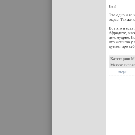
Нет!
Это одно и то 
окрас. Так же 
Вот это и есть
Афродите, высо
целомудрие. По
что женилка у 
думает про себ
Категории:
М
Метки:
гипот
вверх