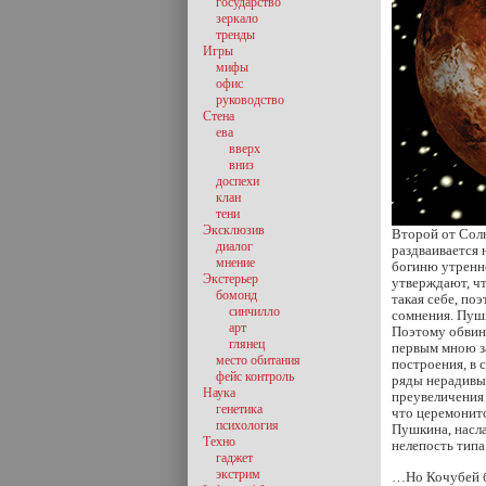
государство
зеркало
тренды
Игры
мифы
офис
руководство
Стена
ева
вверх
вниз
доспехи
клан
тени
Эксклюзив
Второй от Солн
диалог
раздваивается 
мнение
богиню утренн
Экстерьер
утверждают, чт
бомонд
такая себе, по
синчилло
сомнения. Пушк
арт
Поэтому обвин
глянец
первым мною за
место обитания
построения, в 
фейс контроль
ряды нерадивы
Наука
преувеличения 
генетика
что церемонитс
психология
Пушкина, насла
Техно
нелепость типа
гаджет
экстрим
…Но Кочубей б