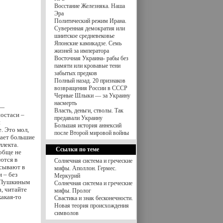
Восстание Железняка. Наша
Эра
Политический режим Ирана.
Суверенная демократия или
шиитское средневековье
Японские камикадзе. Семь
жизней за императора
Восточная Украина- рабы без
памяти или кровавые тени
забытых предков
Полный назад. 20 признаков
возвращения России в СССР
Черные Шлыки — за Украину
насмерть
 —
Власть, деньги, стволы. Так
постаси –
предавали Украину
и
Большая история аннексий
. Это мол,
после Второй мировой войны
вает большие
ллекта.
Ссылки по теме
обще не
ются в
Солнечная система и греческие
исывают в
мифы. Аполлон. Гермес.
 – без
Меркурий
с Пушкиным
Солнечная система и греческие
, читайте
мифы. Пролог
какая-то
Свастика и знак бесконечности.
Новая теория происхождения
символов