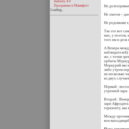
Industry 4.0
Программа и Манифест
Не долгогривы
Loading...
Не златом – да
Не родовыми 
Так это вот са
них, у поэтов,
того им и дела 
А Венера между
наблюдателей) 
же, с точки зр
орбиты Меркури
Меркурий мы м
либо утром пер
на несколько ч
из двух случаев
Первый : восхо
утренней зари.
Второй : Венер
зари Афродита.
горизонту, мы
Между прочим, 
вон выходящий 
Пара девствен