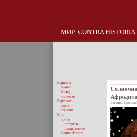
МИР
CONTRA HISTORIA
Вершина
бизнес
Солнечна
бренд
Афродит
личность
Вертикаль
Евгений Борецкий
свита
ступени
Мир
лобби
интересы
продвижение
Contra Historia