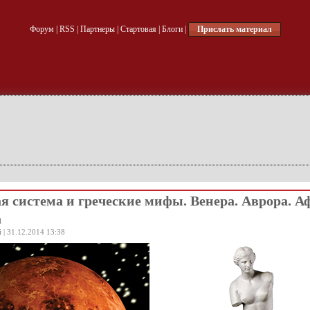
Форум
|
RSS
|
Партнеры
|
Стартовая
|
Блоги
|
Прислать материал
я система и греческие мифы. Венера. Аврора. А
а
 | 31.12.2014 13:38