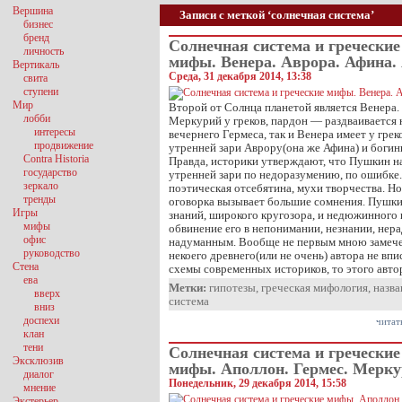
Вершина
Записи с меткой ‘солнечная система’
бизнес
бренд
Солнечная система и греческие
личность
мифы. Венера. Аврора. Афина.
Вертикаль
Среда, 31 декабря 2014, 13:38
свита
ступени
Мир
Второй от Солнца планетой является Венера.
лобби
Меркурий у греков, пардон — раздваивается 
интересы
вечернего Гермеса, так и Венера имеет у гре
продвижение
утренней зари Аврору(она же Афина) и боги
Contra Historia
Правда, историки утверждают, что Пушкин н
государство
утренней зари по недоразумению, по ошибке. 
зеркало
поэтическая отсебятина, мухи творчества. Но
тренды
оговорка вызывает большие сомнения. Пушки
Игры
знаний, широкого кругозора, и недюжинного 
мифы
обвинение его в непонимании, незнании, нер
офис
надуманным. Вообще не первым мною замечен
руководство
некоего древнего(или не очень) автора не вп
Стена
схемы современных историков, то этого автор
ева
Метки:
гипотезы
,
греческая мифология
,
назва
вверх
система
вниз
доспехи
читат
клан
тени
Солнечная система и греческие
Эксклюзив
мифы. Аполлон. Гермес. Мерк
диалог
Понедельник, 29 декабря 2014, 15:58
мнение
Экстерьер