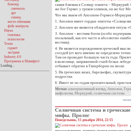
бомонд
самая близкая к Солнцу планета – Меркурий.
синчилло
же бог Гермес у греков-эллинов, он же бог М
арт
Что мы знаем об Аполлоне-Гермесе-Меркури
глянец
1. Аполлон имеет гордые эпитеты «Солнцели
место обитания
фейс контроль
2. Аполлон же является обладателем титула 
Наука
3. Аполлон – вестник богов (особо подчеркив
генетика
посыльный, как его часто и абсолютно ошибо
психология
вестник).
Техно
гаджет
4. Не является порождением греческой мысли
экстрим
соседей (от кого именно не определено точно
Industry 4.0
Там он проводит большую часть года. Прилет
Программа и Манифест
в колеснице, запряженной стаей белых лебеде
Loading...
отбывает обратно в Гиперборею по весне.
5. На греческих вазах, барельефах, скульпту
подростка.
6. Имеет не по годам пронзительный, приста
Метки:
альтернативный взгляд
,
Апполон
,
Гер
мифология
,
Меркурий
,
солнечная система
читат
Солнечная система и греческие
мифы. Пролог
Понедельник, 15 декабря 2014, 22:55
представлениях древних греков написано так