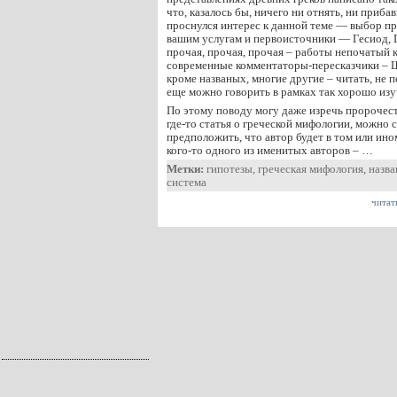
что, казалось бы, ничего ни отнять, ни прибави
проснулся интерес к данной теме — выбор пр
вашим услугам и первоисточники — Гесиод, Г
прочая, прочая, прочая – работы непочатый к
современные комментаторы-пересказчики – Ш
кроме названых, многие другие – читать, не п
еще можно говорить в рамках так хорошо из
По этому поводу могу даже изречь пророчест
где-то статья о греческой мифологии, можно 
предположить, что автор будет в том или ино
кого-то одного из именитых авторов – …
Метки:
гипотезы
,
греческая мифология
,
назва
система
читат