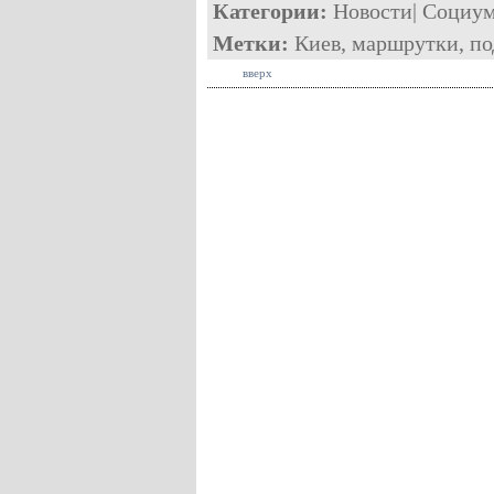
Категории:
Новости
|
Социу
Метки:
Киев
,
маршрутки
,
по
вверх