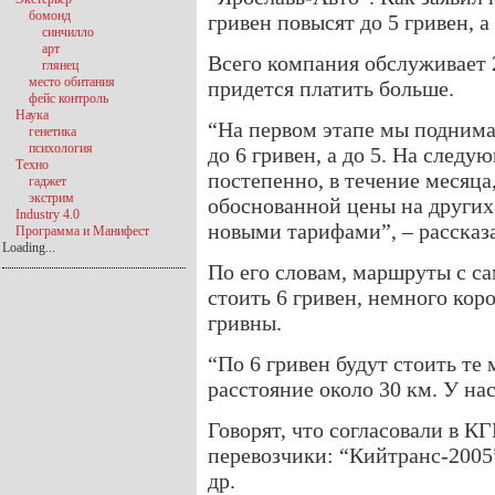
бомонд
гривен повысят до 5 гривен, а
синчилло
арт
Всего компания обслуживает 
глянец
место обитания
придется платить больше.
фейс контроль
Наука
“На первом этапе мы поднима
генетика
психология
до 6 гривен, а до 5. На следу
Техно
постепенно, в течение месяца
гаджет
экстрим
обоснованной цены на других
Industry 4.0
новыми тарифами”, – рассказ
Программа и Манифест
Loading...
По его словам, маршруты с с
стоить 6 гривен, немного коро
гривны.
“По 6 гривен будут стоить т
расстояние около 30 км. У нас
Говорят, что согласовали в К
перевозчики: “Кийтранс-2005
др.