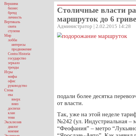
Вершина
Столичные власти р
бизнес
бренд
маршруток до 6 грив
личность
Вертикаль
Администратор | 2.02.2015 14:28
свита
ступени
Мир
лобби
интересы
продвижение
Contra Historia
государство
зеркало
тренды
Игры
мифы
офис
руководство
Стена
ева
подали более десятка перевоз
вверх
от власти.
вниз
доспехи
клан
Так, уже на этой неделе тари
тени
№242 (ул. Индустриальная – 
Эксклюзив
диалог
“Феофания” – метро “Лукьяно
мнение
“Ярославь-Авто”. Как заявил 
Экстерьер