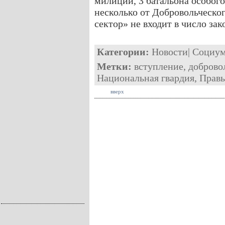
милиции, 3 батальона особого
несколько от Добровольческо
сектор» не входит в число з
Категории:
Новости
|
Социу
Метки:
вступление
,
доброво
Национальная гвардия
,
Правы
вверх