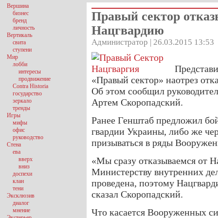
Вершина
Правый сектор отказ
бизнес
бренд
Нацгвардию
личность
Вертикаль
Администратор | 26.03.2015 13:53
свита
ступени
Мир
лобби
Представи
интересы
«Правый сектор» наотрез отк
продвижение
Contra Historia
Об этом сообщил руководите
государство
Артем Скоропадский.
зеркало
тренды
Игры
Ранее Генштаб предложил бой
мифы
гвардии Украины, либо же че
офис
руководство
призываться в ряды Вооружен
Стена
ева
«Мы сразу отказываемся от Н
вверх
вниз
Министерству внутренних дел,
доспехи
клан
проведена, поэтому Нацгвард
тени
сказал Скоропадский.
Эксклюзив
диалог
мнение
Что касается Вооруженных сил
Экстерьер