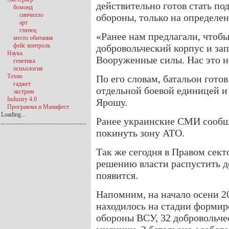
действительно готов стать п
бомонд
синчилло
обороны, только на определе
арт
глянец
«Ранее нам предлагали, чтоб
место обитания
фейс контроль
добровольческий корпус и за
Наука
Вооруженные силы. Нас это н
генетика
психология
Техно
По его словам, батальон гото
гаджет
отдельной боевой единицей 
экстрим
Industry 4.0
Ярошу.
Программа и Манифест
Loading...
Ранее украинские СМИ сообщ
покинуть зону АТО.
Так же сегодня в Правом сект
решению власти распустить д
появится.
Напомним, на начало осени 20
находилось на стадии формир
обороны ВСУ, 32 добровольче