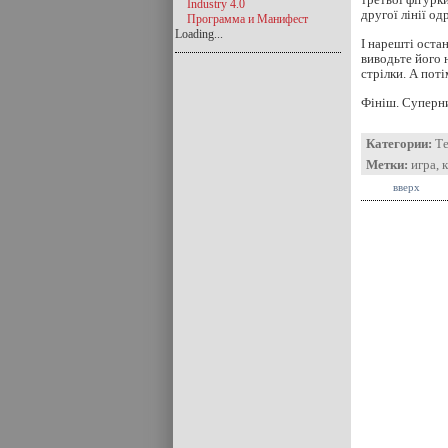
Industry 4.0
другої лінії од
Программа и Манифест
Loading...
І нарешті остан
виводьте його 
стрілки. А пот
Фініш. Суперн
Категории:
Т
Метки:
игра
,
вверх