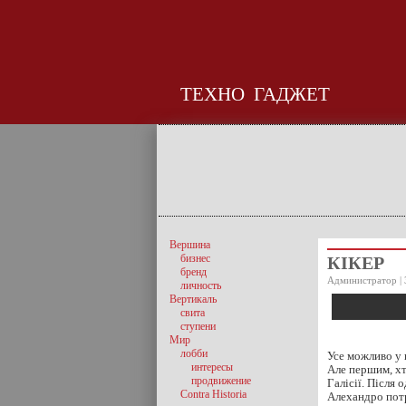
ТЕХНО
ГАДЖЕТ
Вершина
бизнес
КІКЕР
бренд
Администратор | 
личность
Вертикаль
свита
ступени
Мир
лобби
Усе можливо у 
интересы
Але першим, хт
продвижение
Галісії. Після
Contra Historia
Алехандро потра