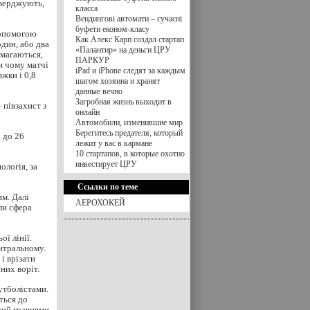
тверджують,
класса
Вендингові автомати – сучасні
буфети економ-класу
допомогою
Как Алекс Карп создал стартап
один, або два
«Палантир» на деньги ЦРУ
Змагаються,
ПАРКУР
ри чому матчі
iPad и iPhone следят за каждым
жки і 0,8
шагом хозяина и хранят
данные вечно
Загробная жизнь выходит в
 півзахист з
онлайн
Автомобили, изменившие мир
Берегитесь предателя, который
2 до 26
лежит у вас в кармане
10 стартапов, в которые охотно
инвестирует ЦРУ
ологія, за
Ссылки по теме
им. Далі
АЕРОХОКЕЙ
ли сфера
ї лінії.
нтральному.
і врізати
сних воріт.
футболістами.
ться до
итий гравцями