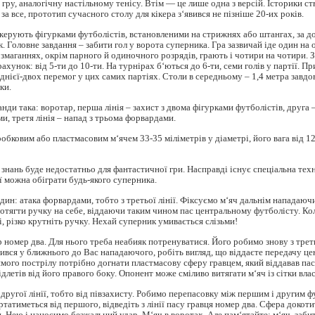
 гру, аналогічну настільному тенісу. Втім — це лише одна з версій. Історики с
а все, прототип сучасного столу для кікера з‘явився не пізніше 20-их років.
і керують фігурками футболістів, встановленими на стрижнях або штангах, за 
. Головне завдання – забити гол у ворота суперника. Гра зазвичай іде один на 
а змаганнях, окрім парного й одиночного розрядів, грають і чотири на чотири. 
рахунок: від 5-ти до 10-ти. На турнірах б‘ються до 6-ти, семи голів у партії. П
днієї-двох перемог у цих самих партіях. Столи в середньому – 1,4 метра завдов
ки.
ди така: воротар, перша лінія – захист з двома фігурками футболістів, друга –
ми, третя лінія – напад з трьома форвардами.
робковим або пластмасовим м‘ячем 33-35 міліметрів у діаметрі, його вага від 1
 знань буде недостатньо для фантастичної гри. Насправді існує спеціальна техн
 можна обіграти будь-якого суперника.
дин: атака форвардами, тобто з третьої лінії. Фіксуємо м‘яч дальнім нападаюч
отягти ручку на себе, віддаючи таким чином пас центральному футболісту. Ко
і, різко крутніть ручку. Нехай суперник умивається слізьми!
 номер два. Для нього треба неабияк потренуватися. Його робимо знову з третьо
ився у ближнього до Вас нападаючого, робіть вигляд, що віддаєте передачу це
ямого пострілу потрібно догнати пластмасову сферу гравцем, який віддавав пас 
ідлетів від його правого боку. Опонент може сміливо витягати м‘яч із сітки вла
з другої лінії, тобто від півзахисту. Робимо перепасовку між першим і другим 
ртатиметься від першого, відведіть з лінії пасу гравця номер два. Cфера докоти
и. Нею і наносимо безжальний удар. М‘яч в воротах. Але пам‘ятайте: м‘яч, заб