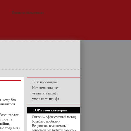
1768 просмотров
Нет комментариев
увеличить шрифт
уменьшить шрифт
и чому без
милитеся.
TOP в этой категории
Розангартан.
Сигвей – эффективный метод
і поет з
борьбы с пробками
війни,
Вендинговые автоматы –
е тоді він і
современные буфеты эконом-