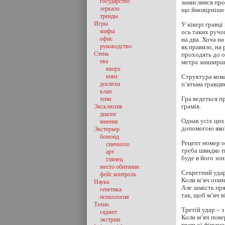
государство
замислився про
зеркало
що ймовірніше з
тренды
Игры
У кікері гравц
мифы
ось таких ручок
офис
на два. Хоча н
руководство
як правило, на 
Стена
проходять до о
ева
метра завширш
вверх
вниз
Структура коман
доспехи
п‘ятьма гравця
клан
Гра ведеться п
тени
грамів.
Эксклюзив
диалог
Однак усіх цих
мнение
допомогою якої
Экстерьер
бомонд
Рецепт номер о
синчилло
треба швидко п
арт
буде в його зон
глянец
место обитания
Секретний удар
фейс контроль
Коли м‘яч опин
Наука
Але замість пр
генетика
так, щоб м‘яч в
психология
Техно
Третій удар – 
гаджет
Коли м‘яч пове
экстрим
третьої фігурк