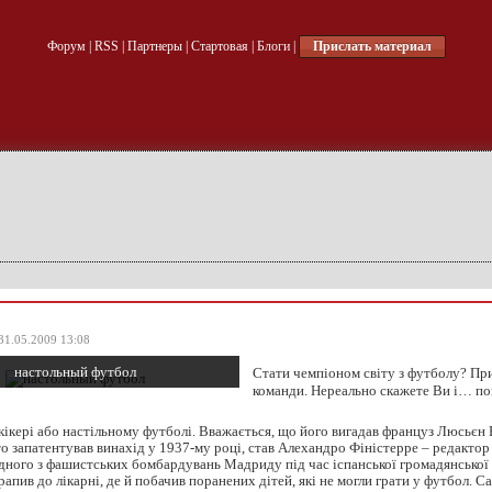
Форум
|
RSS
|
Партнеры
|
Стартовая
|
Блоги
|
Прислать материал
31.05.2009 13:08
настольный футбол
Стати чемпіоном світу з футболу? Пр
команди. Нереально скажете Ви і… по
кікері або настільному футболі. Вважається, що його вигадав француз Люсьєн 
о запатентував винахід у 1937-му році, став Алехандро Фіністерре – редактор 
 одного з фашистських бомбардувань Мадриду під час іспанської громадянської 
пив до лікарні, де й побачив поранених дітей, які не могли грати у футбол. Сам