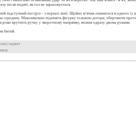
разу після подачі, як гол не зараховується.
ній підступний постріл – з першої лінії. Щойно м‘ячик опиниться в одного із з
на середину. Максимально підніміть фігурку головою догори, обертаючи проти
ім різко крутніть ручку у зворотному напрямку, можна одразу двома руками.
ик битий.
ехно
|
гаджет
кикер