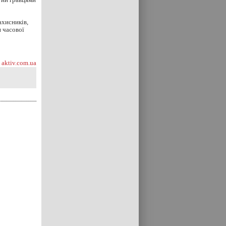
ахисників,
 часової
aktiv.com.ua