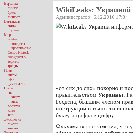
Вершина
WikiLeaks: Украиной
бизнес
бренд
Администратор | 6.12.2010 17:34
личность
Вертикаль
свита
ступени
Мир
лобби
интересы
продвижение
Contra Historia
государство
зеркало
тренды
Игры
мифы
офис
руководство
«от сих до сих» покорно и по
Стена
ева
правительством
Украины
. Р
вверх
Госдепа, бывшим членом пра
вниз
доспехи
инструкции в точности испол
клан
букву и цифра в цифру!
тени
Эксклюзив
диалог
Фукуяма верно заметил, что 
мнение
Экстерьер