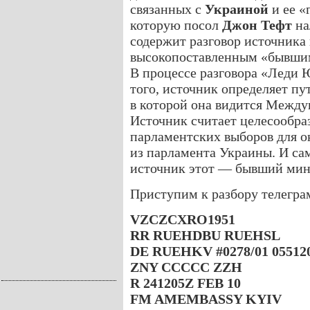
связанных с
Украиной
и ее «
которую посол
Джон Тефт
на
содержит разговор источника
высокопоставленным «бывш
В процессе разговора «Леди 
того, источник определяет пу
в которой она видится Меж
Источник считает целесообр
парламентских выборов для 
из парламента Украины. И сам
источник этот — бывший ми
Приступим к разбору телегр
VZCZCXRO1951
RR RUEHDBU RUEHSL
DE RUEHKV #0278/01 05512
ZNY CCCCC ZZH
R 241205Z FEB 10
FM AMEMBASSY KYIV