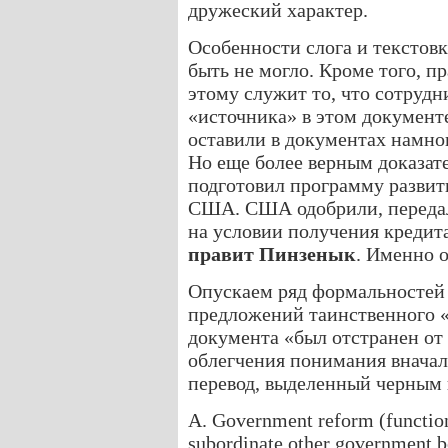
дружеский характер.
Особенности слога и текстовк
быть не могло. Кроме того, 
этому служит то, что сотруд
«источника» в этом документ
оставили в документах намног
Но еще более верным доказате
подготовил программу развит
США. США одобрили, передал
на условии получения кредит
правит Пинзенык
. Именно 
Опускаем ряд формальностей 
предложений таинственного «
документа «был отстранен от
облегчения понимания вначал
перевод, выделенный черным
A. Government reform (functiona
subordinate other government bo