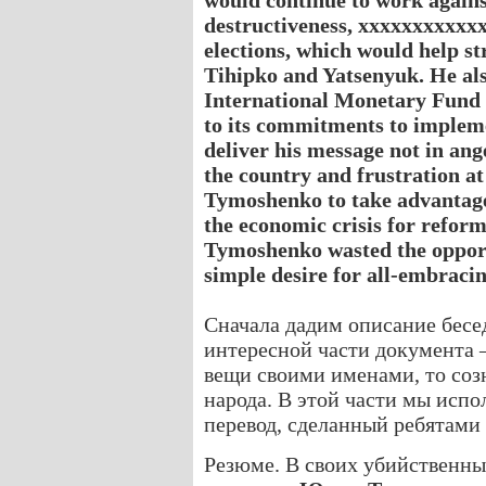
would continue to work agains
destructiveness, xxxxxxxxxxxx
elections, which would help s
Tihipko and Yatsenyuk. He als
International Monetary Fund 
to its commitments to implem
deliver his message not in ang
the country and frustration at 
Tymoshenko to take advantage
the economic crisis for refor
Tymoshenko wasted the opport
simple desire for all-embrac
Сначала дадим описание бесе
интересной части документа –
вещи своими именами, то соз
народа. В этой части мы исп
перевод, сделанный ребятами
Резюме. В своих убийственны