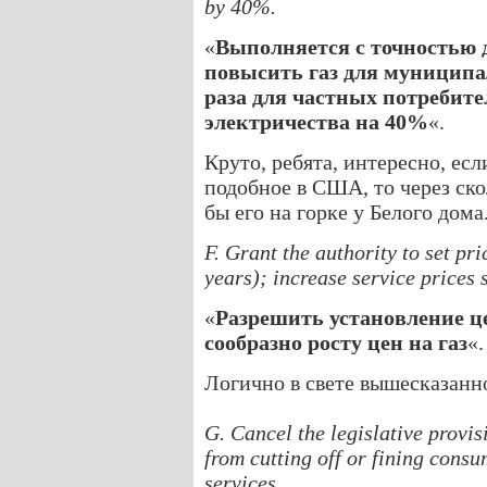
by 40%.
«
Выполняется с точностью д
повысить газ для муниципа
раза для частных потребите
электричества на 40%
«.
Круто, ребята, интересно, ес
подобное в США, то через ско
бы его на горке у Белого дома
F. Grant the authority to set pri
years); increase service prices 
«
Разрешить установление ц
сообразно росту цен на газ
«.
Логично в свете вышесказанн
G. Cancel the legislative provi
from cutting off or fining con
services.