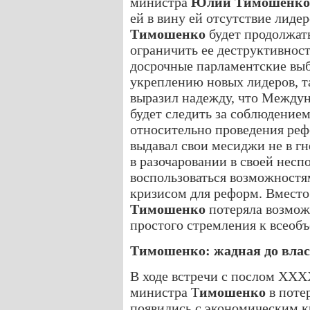
министра
Юлии Тимошенко
ей в вину ей отсутствие лидер
Тимошенко
будет продолжат
ограничить ее деструктивн
досрочные парламентские выб
укреплению новых лидеров, т
выразил надежду, что Между
будет следить за соблюдение
относительно проведения р
выдавал свои месиджи не в гн
в разочаровании в своей нес
воспользоваться возможност
кризисом для реформ. Вмес
Тимошенко
потеряла возмож
простого стремления к всеоб
Тимошенко: жадная до влас
В ходе встречи с послом X
министра Т
имошенко
в поте
появились с экономическим к