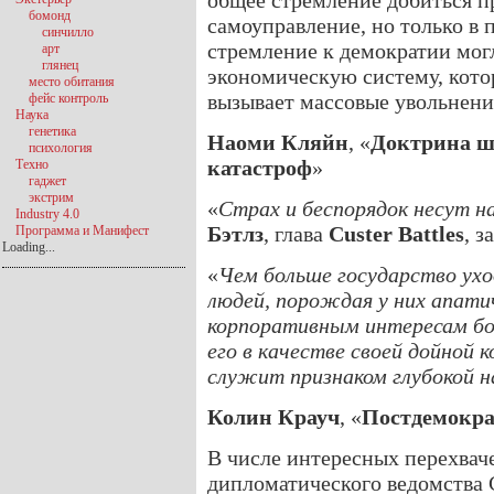
общее стремление добиться п
бомонд
самоуправление, но только в
синчилло
стремление к демократии мог
арт
глянец
экономическую систему, котор
место обитания
вызывает массовые увольнени
фейс контроль
Наука
генетика
Наоми Кляйн
, «
Доктрина ш
психология
катастроф
»
Техно
гаджет
экстрим
«
Страх и беспорядок несут н
Industry 4.0
Бэтлз
, глава
Custer Battles
, 
Программа и Манифест
Loading...
«
Чем больше государство ух
людей, порождая у них апати
корпоративным интересам бол
его в качестве своей дойной 
служит признаком глубокой н
Колин Крауч
, «
Постдемокр
В числе интересных перехва
дипломатического ведомства 