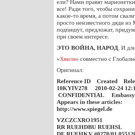
ели? Нами правят марионетки
все! Ради того, чтобы сохран
какое-то время, а потом свали
просто неизвестного дяди из
подпишут, предложат, придум
при своем интересе.
ЭТО ВОЙНА, НАРОД
. И дл
«
Хвиля
» совместно с Глобал
Оригинал:
Reference ID Created Rele
10KYIV278 2010-02-24 12:
CONFIDENTIAL Embassy 
Appears in these articles:
http://www.spiegel.de
VZCZCXRO1951
RR RUEHDBU RUEHSL
DE RUEHKV #0278/01 05512