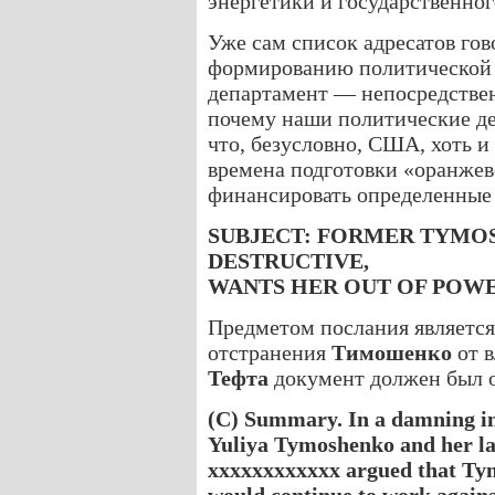
энергетики и государственног
Уже сам список адресатов го
формированию политической 
департамент — непосредстве
почему наши политические де
что, безусловно, США, хоть и
времена подготовки «оранжев
финансировать определенные 
SUBJECT: FORMER TYMO
DESTRUCTIVE,
WANTS HER OUT OF POW
Предметом послания являетс
отстранения
Тимошенко
от в
Тефта
документ должен был ос
(C) Summary. In a damning i
Yuliya Tymoshenko and her lac
xxxxxxxxxxxx argued that T