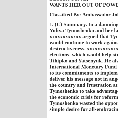
WANTS HER OUT OF POW
Classified By: Ambassador John
1. (C) Summary. In a damning
Yuliya Tymoshenko and her lac
xxxxxxxxxxxx argued that T
would continue to work agains
destructiveness, xxxxxxxxxxxx
elections, which would help s
Tihipko and Yatsenyuk. He als
International Monetary Fund 
to its commitments to implem
deliver his message not in ang
the country and frustration at 
Tymoshenko to take advantage
the economic crisis for refor
Tymoshenko wasted the opport
simple desire for all-embrac