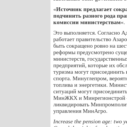
«
Источник предлагает сокр
подчинить разного рода пр
комиссии министерствам
«.
Это выполняется. Согласно А
работает правительство Азар
быть сокращено ровно на шес
реформы предусмотрено суще
министерств, государственны
предприятий, которые их обс
туризма могут присоединить 
спорта. Минуглепром, вероят
топлива и энергетики. Минис
ситуаций могут присоединить
МинЖКХ и Минрегионстрой —
ликвидировать Минпромполити
управления МинАгро.
Increase the pension age: two y