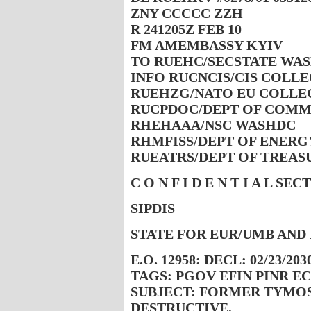
ZNY CCCCC ZZH
R 241205Z FEB 10
FM AMEMBASSY KYIV
TO RUEHC/SECSTATE WAS
INFO RUCNCIS/CIS COLLE
RUEHZG/NATO EU COLLE
RUCPDOC/DEPT OF COMM
RHEHAAA/NSC WASHDC
RHMFISS/DEPT OF ENER
RUEATRS/DEPT OF TREAS
C O N F I D E N T I A L SE
SIPDIS
STATE FOR EUR/UMB AND
E.O. 12958: DECL: 02/23/203
TAGS: PGOV EFIN PINR E
SUBJECT: FORMER TYMO
DESTRUCTIVE,