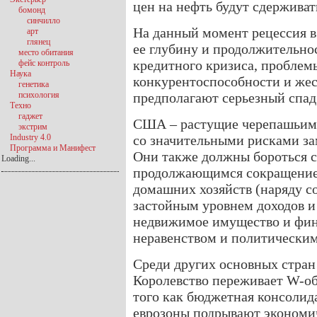
цен на нефть будут сдержива
бомонд
синчилло
На данный момент рецессия в
арт
глянец
ее глубину и продолжительнос
место обитания
кредитного кризиса, проблемы
фейс контроль
Наука
конкурентоспособности и же
генетика
психология
предполагают серьезный спад
Техно
гаджет
США – растущие черепашьими 
экстрим
Industry 4.0
со значительными рисками за
Программа и Манифест
Они также должны бороться 
Loading...
продолжающимся сокращением
домашних хозяйств (наряду с
застойным уровнем доходов 
недвижимое имущество и фин
неравенством и политическим
Среди других основных стран
Королевство переживает W-об
того как бюджетная консолида
еврозоны подрывают экономич