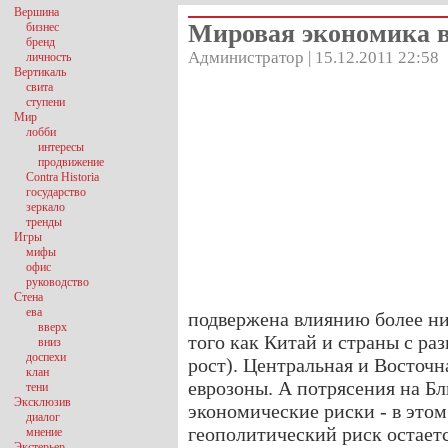
Вершина
Мировая экономика в
бизнес
бренд
Администратор | 15.12.2011 22:58
личность
Вертикаль
свита
ступени
Мир
лобби
интересы
продвижение
Contra Historia
государство
зеркало
тренды
Игры
мифы
офис
руководство
Стена
ева
подвержена влиянию более ни
вверх
того как Китай и страны с ра
вниз
доспехи
рост). Центральная и Восточ
клан
еврозоны. А потрясения на Б
тени
Эксклюзив
экономические риски ‑ в этом 
диалог
геополитический риск остаетс
мнение
Экстерьер