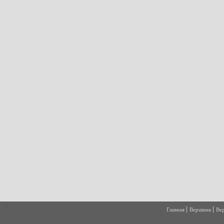
Главная
Вершина
Ве