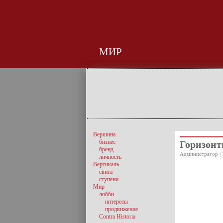
МИР
Вершина
бизнес
Горизонт
бренд
Администратор | 
личность
Вертикаль
свита
ступени
Мир
лобби
интересы
продвижение
Contra Historia