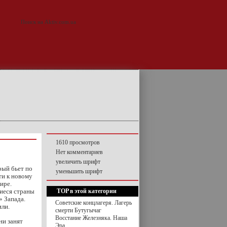
1610 просмотров
Нет комментариев
увеличить шрифт
рый бьет по
уменьшить шрифт
и к новому
ире.
иеся страны
TOP в этой категории
» Запада.
Советские концлагеря. Лагерь
ли.
смерти Бутугычаг
Восстание Железняка. Наша
ни занят
Эра