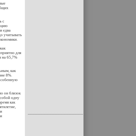
ные
общих
ь с
зацию
и едва
до учитывать
экономики.
как
оприятно для
я на 65,7%
ьным, как
вне 8%.
 особенную
но он близок
 собой одну
время как
ятилетие,
ти
ми