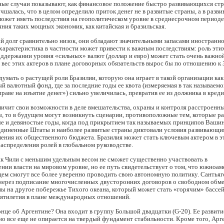
ые случаи показывают, как финансовое положение быстро развивающихся ст
чшалась, что в целом определило приток денег не в развитые страны, а в разв
ожет иметь последствия на геополитическом уровне в среднесрочном периоде
ияния таких мощных экономик, как китайская и бразильская.
й долг сравнительно низок, они обладают значительными запасами иностранн
характеристика в частности может привести к важным последствиям: роль эти
оддержании уровня «сильных» валют (доллар и евро) может стать очень важной
 вес этих актеров в плане договорных обязательств вырос бы по отношению к 
умать о растущей роли Бразилии, которую она играет в такой организации как
валютный фонд, где за последние годы ее квота (измеряемая в так называем
раве на изъятие денег») сильно увеличилась, превратив ее из должника в креди
ичит свои возможности в деле вмешательства, охраны и контроля расстроенн
, то в будущем могут возникнуть сценарии, противоположные тем, которые р
ые и девяностые годы, когда под прикрытием так называемых принципов Ваши
единенные Штаты и наиболее развитые страны диктовали условия развивающи
ления их общественного бюджета. Бразилия может стать ключевым актером в э
аспределения ролей в глобальном руководстве.
ак Чили с меньшим удельным весом не сможет существенно участвовать в
нии власти на мировом уровне, но ее путь свидетельствует о том, что южноа
ем смогут все более уверенно проводить свою автономную политику. Сантьяг
 через подписание многочисленных двусторонних договоров о свободном обме
ы на другое побережье Тихого океана, который может стать «горячим» бассе
ятилетия в плане международных отношений.
конце об Аргентине? Она входит в группу Большой двадцатки (G-20). Ее развити
но все еще не опирается на твердый фундамент стабильности. Кроме того, Арг