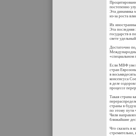
Процитированн
постепенно улу
Эта динамика м
из-за роста вл
Их иностранны
Эта последняя 
государств в п
свете удельный
Достаточно под
Международный 
«специальном п
Если МВФ увел
стран Еврозоны
в восьмидесят
консенсуса Со
в деле оздоров
процессе перер
Такая страна к
перераспределе
страны в будущ
по этому пути
Чили направлен
ближайшие дес
Что сказать в 
стремительно, 