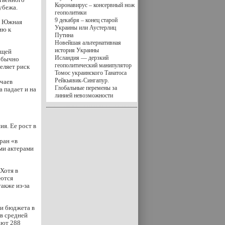
Коронавирус – консервный нож
убежа.
геополитики
9 декабря – конец старой
 и Южная
Украины или Аустерлиц
ию к
Путина
Новейшая альтернативная
история Украины
ющей
Исландия — дерзкий
 обычно
геополитический манипулятор
еляет риск
Томос украинского Танатоса
Рейкьявик-Сингапур.
чаев
Глобальные перемены за
а падает и на
линией невозможности
я. Ее рост в
ран «в
ми актерами
Хотя в
аются
акже из-за
и бюджета в
в средней
ают 288