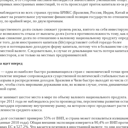
 прямых иностранных инвестиций, то есть происходит приток капитала из-за р
наблюдается во всех странах группы БРИКС (Бразилия, Россия, Индия, Китай
зывает на решительное улучшение финансовой позиции государств по отношен
у, по крайней мере, по двум причинам.
ественного долга сильно снижает уровень риска, взятого на себя инвестиру
же возможность отказа от выплаты долга (хотя в противоположность тому, как
лько снижение долга по отношению к валовому национальному продукту опред
е того, доля иностранного капитала (Ide) представляет собой гораздо более
ную и потенциально доходную форму капитала, потому что в большинстве слу
 местной валюте. Следовательно, в случае ее девальвации часть потери капитал
весторов, а не только на местных предпринимателей.
 идет вперед
 одна из наиболее быстро развивающихся стран с экономической точки зрени
ятилетие впервые сопровождался существенной политической стабильностью и
зрыва в распределении доходов. Бразилия и Чили быстро выходят из числа ст
я», чтобы стать мировыми державами или, во всяком случае, очень динамичны
ной сцене.
е занимает шестое место в мире по объему валового национального продукта. 
тре 2011 года не наблюдалось роста производства, перспективы развития ост
агодаря огромному внутреннему рынку, на котором спрос продолжает расти т
ленности среднего класса.
долг составляет примерно 55% от ВНП, и страна может похвалиться излишкам
анные 2010 года). Общая внешняя экспозиция измеряется 90,4% от ВНП проти
анах ЕС в 527,2%. Что касается резервов в иностранной валюте, то они достиг