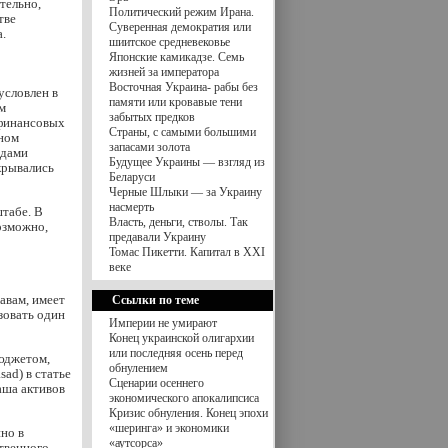
тельно,
Политический режим Ирана.
тве
Суверенная демократия или
.
шиитское средневековье
Японские камикадзе. Семь
жизней за императора
Восточная Украина- рабы без
условлен в
памяти или кровавые тени
м
забытых предков
 финансовых
Страны, с самыми большими
нном
запасами золота
одами
Будущее Украины — взгляд из
крывались
Беларуси
Черные Шлыки — за Украину
насмерть
штабе. В
Власть, деньги, стволы. Так
озможно,
предавали Украину
Томас Пикетти. Капитал в XXI
веке
авам, имеет
Ссылки по теме
зовать один
Империи не умирают
Конец украинской олигархии
или последняя осень перед
юджетом,
обнулением
ad) в статье
Сценарии осеннего
чаша активов
экономического апокалипсиса
Кризис обнуления. Конец эпохи
«шеринга» и экономики
но в
«аутсорса»
твенного