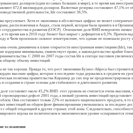
риканских долларов (одни из самых больших в мире), в то время как иностран
тавляют 472,6 миллиардов долларов. Валютные резервы составляют 47,1% от 
изводственной деятельности, Ide составляют 36,5%.
ма преуспевает. Хотя ее экономика в абсолютных цифрах не может соперничат
трана, расположенная в Андах, стала первой, которая была принята в в Органи
 сотрудничества и развития (OЭСР) . Отношение долг/ВНП невероятно низкое 
, в то время как в 2010 году бюжет был закрыт с дефицитом в 0,3%. Причем на
 году в Чили произошло сильное землетрясение, что однако не помешало росту 
рана очень динамична в плане открытости иностранным инвестициям (Ide), так 
е издержки минимальны, главенствует право, а законодательство крайне благ
инимательства. С 2000 по 2007 годы состав Ide в секторе пассивов увеличилс
к общему объему инвестиций.
 не так хороши. Правда то, что рост экономики Буэнос-Айреса был стремител
ордно высокие цифры, которые в последние годы держались в среднем на уро
ическая политика правительства Киршнер до сих пор не продемонстрировала
 в создании в стране основы для стабильного и длительного развития.
олг составляет около 45,2% ВНП: этот уровень не считается очень высоким, 
й спровоцировал дефолт 2001 года, а низкий уровень инвестиций представляет
облем. Они составляют только 22% от валового национального продукта, в то 
ных инвестиций на общем фоне финансирования уменьшилась за последнее дес
ез с общей тенденцией в других странах этой зоны. Следовательно, способнос
 мирового игрока на политическом и экономическом уровне оспариваются эти
ие осложнения