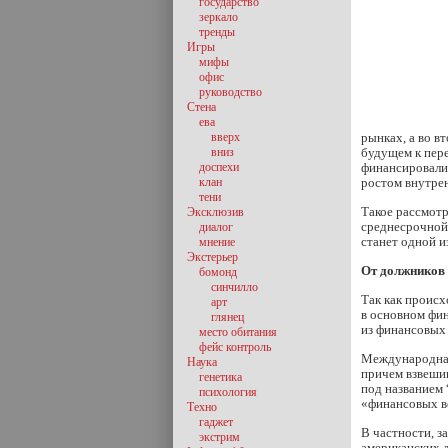
государство
зеркало
тренды
Игры
мифы
офис
руководство
Стена
ева
вверх
рынках, а во в
вниз
будущем к пер
доспехи
финансировали 
клан
ростом внутрен
тени
Такое рассмотр
Эксклюзив
среднесрочной 
диалог
станет одной 
мнение
Экстерьер
От должников 
бомонд
синчилло
Так как происх
арт
в основном фи
глянец
из финансовых 
место обитания
фейс контроль
Международная
Наука
причем взвешив
генетика
под названием 
психология
«финансовых ве
Техно
гаджет
В частности, з
экстрим
американских д