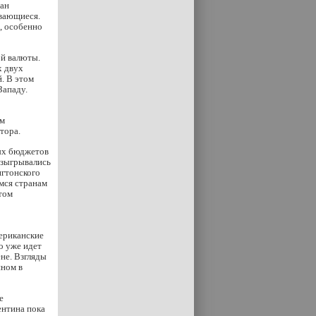
ран
ивающиеся.
, особенно
ой валюты.
х двух
. В этом
Западу.
ом
тора.
ых бюджетов
азыгрывались
нгтонского
мся странам
том
мериканские
о уже идет
не. Взгляды
йном в
е
ентина пока