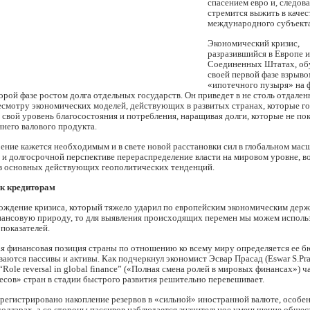
спасением евро и, следова
стремится выжить в качес
международного субъекта
Экономический кризис,
разразившийся в Европе и
Соединенных Штатах, об
своей первой фазе взрыво
«ипотечного пузыря» на
торой фазе ростом долга отдельных государств. Он приведет в не столь отдале
есмотру экономических моделей, действующих в развитых странах, которые г
свой уровень благосостояния и потребления, наращивая долги, которые не по
него валового продукта.
ение кажется необходимым и в свете новой расстановки сил в глобальном мас
и долгосрочной перспективе перераспределение власти на мировом уровне, в
из основных действующих геополитических тенденций.
к кредиторам
ождение кризиса, который тяжело ударил по европейским экономическим держ
нансовую природу, то для выявления происходящих перемен мы можем исполь
показателей.
 финансовая позиция страны по отношению ко всему миру определяется ее б
аются пассивы и активы. Как подчеркнул экономист Эсвар Прасад (Eswar S.Pras
“Role reversal in global finance” («Полная смена ролей в мировых финансах») 
сов» стран в стадии быстрого развития решительно перевешивает.
арегистрировано накопление резервов в «сильной» иностранной валюте, особен
олларах, а со стороны пассивов наблюдается значительное уменьшение общес