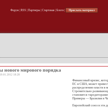
Форум
|
RSS
|
Партнеры
|
Стартовая
|
Блоги
|
Прислать материал
ы нового мирового порядка
19.01.2012 18:28
Финансовый кризис, кото
ЕС и США, может привест
распределению власти в м
Стремительно развивающ
становятся «кредиторами
Примеры — Бразилия и Чи
Европейский союз в эти д