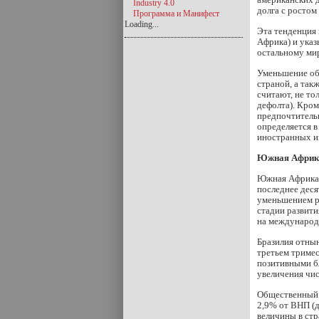
Industry 4.0
долга с ростом
Программа и Манифест
Loading...
Эта тенденция 
Африка) и ука
остальному мир
Уменьшение общ
страной, а так
считают, не то
дефолта). Кром
предпочтитель
определяется в
иностранных ин
Южная Африка
Южная Африка —
последнее дес
уменьшением ра
стадии развити
на международ
Бразилия отнын
третьем тримес
позитивными бл
увеличения чис
Общественный 
2,9% от ВНП (д
величины в стр