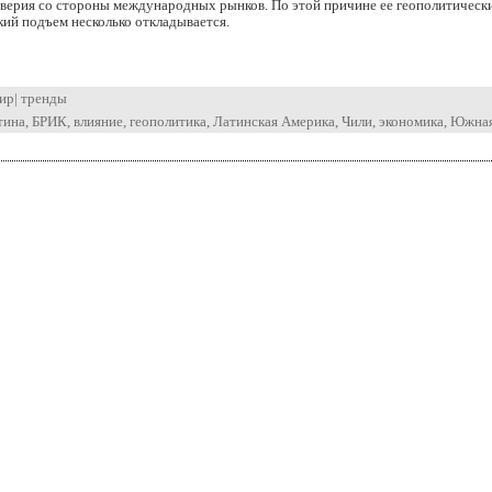
оверия со стороны международных рынков. По этой причине ее геополитическ
ий подъем несколько откладывается.
ир
|
тренды
тина
,
БРИК
,
влияние
,
геополитика
,
Латинская Америка
,
Чили
,
экономика
,
Южная