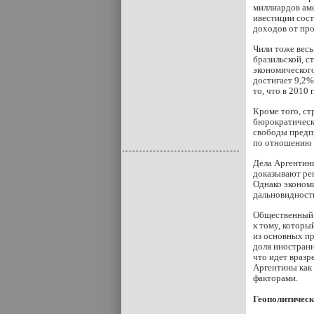
миллиардов аме
ивестиции сос
доходов от про
Чили тоже весь
бразильской, с
экономического
достигает 9,2%
то, что в 2010
Кроме того, ст
бюрократически
свободы предпр
по отношению 
Дела Аргентины
доказывают рек
Однако эконом
дальновидность
Общественный д
к тому, которы
из основных пр
доля иностран
что идет вразр
Аргентины как
факторами.
Геополитическ