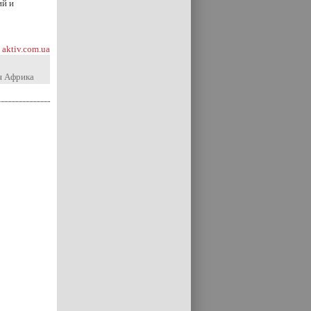
ий и
aktiv.com.ua
 Африка