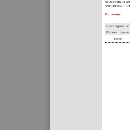
не завоевала д
геоэкономическ
Источник
Категории:
М
Метки:
Арген
вверх