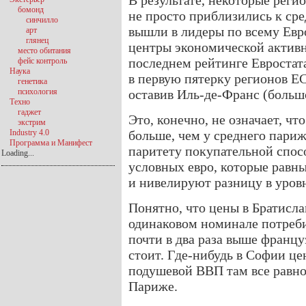
В результате, некоторые реги
бомонд
не просто приблизились к сре
синчилло
вышли в лидеры по всему Ев
арт
глянец
центры экономической активно
место обитания
последнем рейтинге Евростат
фейс контроль
Наука
в первую пятерку регионов 
генетика
психология
оставив Иль-де-Франс (больш
Техно
гаджет
Это, конечно, не означает, чт
экстрим
Industry 4.0
больше, чем у среднего пари
Программа и Манифест
паритету покупательной спос
Loading...
условных евро, которые равн
и нивелируют разницу в уровн
Понятно, что цены в Братисла
одинаковом номинале потреби
почти в два раза выше францу
стоит. Где-нибудь в Софии це
подушевой ВВП там все равно 
Париже.