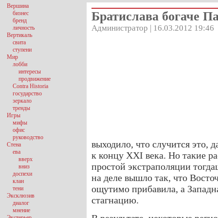
Вершина
Братислава богаче П
бизнес
бренд
Администратор | 16.03.2012 19:46
личность
Вертикаль
свита
ступени
Мир
лобби
интересы
продвижение
Contra Historia
государство
зеркало
тренды
Игры
мифы
офис
руководство
выходило, что случится это, да
Стена
ева
к концу XXI века. Но такие 
вверх
простой экстраполяции тогда
вниз
доспехи
на деле вышло так, что Восто
клан
ощутимо прибавила, а Западна
тени
Эксклюзив
стагнацию.
диалог
мнение
Экстерьер