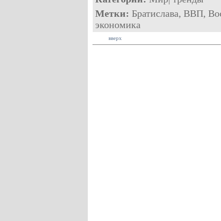
Метки:
Братислава
,
ВВП
,
Во
экономика
вверх