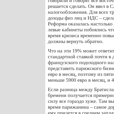
говорили и говорят все восто
решается сделать. Он ввел в
налогообложения. Для всех тр
доходы физ лиц и НДС – сдел
Реформа оказалась настолько
левые кабинеты побоялись что
время кризиса временно повыс
должны вернуть обратно.
Что на эти 19% может ответи
стандартной ставкой почти в 
французского подоходного нал
представить парижского бизн
евро в месяц, поэтому из пяти
меньше 5900 евро в месяц, и 
Если разница между Братисла
бремени получается примерно 
силу все гораздо хуже. Там в
время парижанина – самое дор
ему придется в среднем заплат