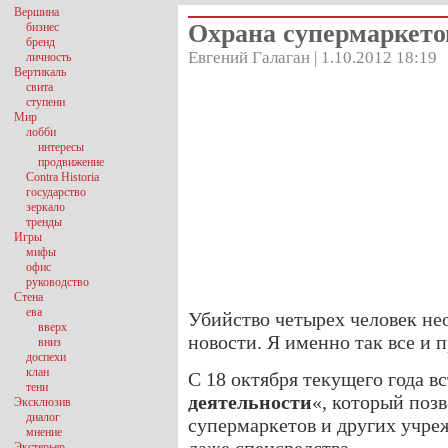
Вершина
Охрана супермаркето
бизнес
бренд
Евгений Галаган | 1.10.2012 18:19
личность
Вертикаль
свита
ступени
Мир
лобби
интересы
продвижение
Contra Historia
государство
зеркало
тренды
Игры
мифы
офис
руководство
Стена
ева
Убийство четырех человек не
вверх
новости. Я именно так все и п
вниз
доспехи
клан
С 18 октября текущего года вс
тени
деятельности
«, который поз
Эксклюзив
диалог
супермаркетов и других учре
мнение
Экстерьер