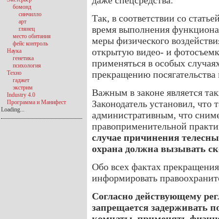
даже спецсредства.
бомонд
синчилло
Так, в соответствии со статье
арт
время выполнения функциона
глянец
место обитания
меры физического воздействия
фейс контроль
открытую видео- и фотосъемк
Наука
генетика
применяться в особых случаях
психология
прекращению посягательства 
Техно
гаджет
экстрим
Важным в законе является так
Industry 4.0
Законодатель установил, что 
Программа и Манифест
Loading...
административным, что сниме
правоприменительной практик
случае причинения телесн
охрана должна вызывать с
Обо всех фактах прекращения
информировать правоохранит
Согласно действующему рег
запрещается задерживать п
комнаты, применять физиче