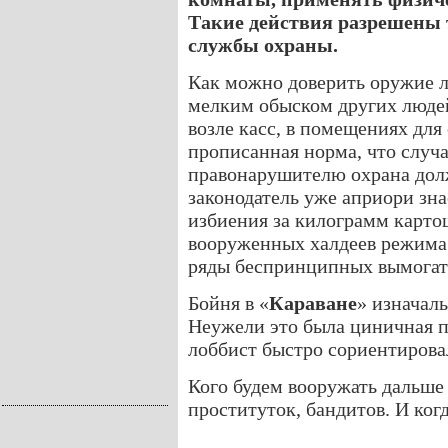
Такие действия разрешены 
службы охраны.
Как можно доверить оружие 
мелким обыском других людей
возле касс, в помещениях дл
прописанная норма, что случ
правонарушителю охрана долж
законодатель уже априори знае
избиения за килограмм картош
вооруженных халдеев режима
ряды беспринципных вымогате
Бойня в «
Караване
» изначал
Неужели это была циничная п
лоббист быстро сориентирова
Кого будем вооружать дальше 
проституток, бандитов. И ког