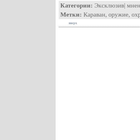
Категории:
Эксклюзив
|
мне
Метки:
Караван
,
оружие
,
ох
вверх