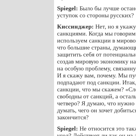
Spiegel:
Было бы лучше остано
уступок со стороны русских?
Киссинджер:
Нет, но я укажу
санкциями. Когда мы говорим 
используем санкции в мирово
что большие страны, думающи
защитить себя от потенциальн
создав мировую экономику на
на особую проблему, связанн
И я скажу вам, почему. Мы п
подпадают под санкции. Итак,
санкции, что мы скажем? «Сл
свободны от санкций, а остал
четверо? Я думаю, что нужно в
думать, чего он хочет добитьс
закончится?
Spiegel:
Не относится это такж
угол? Действует ли так он из-