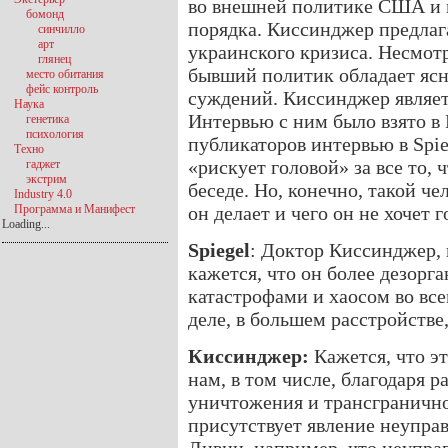
во внешней политике США и 
бомонд
порядка. Киссинджер предлаг
синчилло
арт
украинского кризиса. Несмотр
глянец
бывший политик обладает яс
место обитания
фейс контроль
суждений. Киссинджер являет
Наука
Интервью с ним было взято в
генетика
психология
публикаторов интервью в Spie
Техно
«рискует головой» за все то, 
гаджет
экстрим
беседе. Но, конечно, такой че
Industry 4.0
Программа и Манифест
он делает и чего он не хочет г
Loading...
Spiegel
: Доктор Киссинджер, 
кажется, что он более дезорг
катастрофами и хаосом во все
деле, в большем расстройстве
Киссинджер:
Кажется, что э
нам, в том числе, благодаря 
уничтожения и трансгранично
присутствует явление неупра