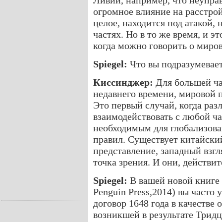
Ливии, например, что неупра
огромное влияние на расстрой
целое, находится под атакой, 
частях. Но в то же время, и э
когда можно говорить о миро
Spiegel:
Что вы подразумевае
Киссинджер:
Для большей ча
недавнего времени, мировой 
Это первый случай, когда раз
взаимодействовать с любой ч
необходимым для глобализова
правил. Существует китайски
представление, западный взгл
точка зрения. И они, действит
Spiegel:
В вашей новой книге (
Penguin Press,2014) вы часто
договор 1648 года в качестве
возникшей в результате Трид