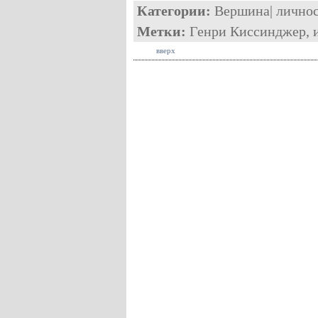
Категории:
Вершина
|
лично
Метки:
Генри Киссинджер
,
вверх