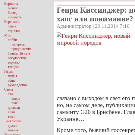
Вершина
Генри Киссинджер: н
бизнес
бренд
хаос или понимание?
личность
Вертикаль
Администратор | 20.11.2014 7:10
свита
ступени
Мир
лобби
интересы
продвижение
Contra Historia
государство
зеркало
тренды
Игры
мифы
офис
руководство
Стена
ева
связано с выходом в свет его 
вверх
вниз
но, на самом деле, публикац
доспехи
саммиту G20 в Брисбене. Гла
клан
тени
Украине…
Эксклюзив
диалог
Кроме того, бывший госсекрет
мнение
Экстерьер