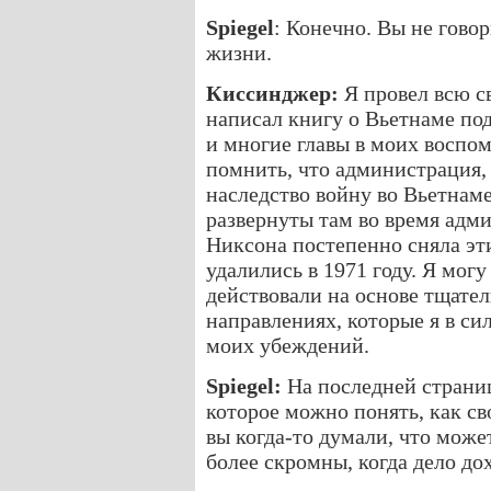
Spiegel
: Конечно. Вы не гово
жизни.
Киссинджер:
Я провел всю с
написал книгу о Вьетнаме по
и многие главы в моих воспо
помнить, что администрация, 
наследство войну во Вьетнам
развернуты там во время ад
Никсона постепенно сняла эти
удалились в 1971 году. Я могу
действовали на основе тщате
направлениях, которые я в си
моих убеждений.
Spiegel:
На последней страниц
которое можно понять, как св
вы когда-то думали, что може
более скромны, когда дело до