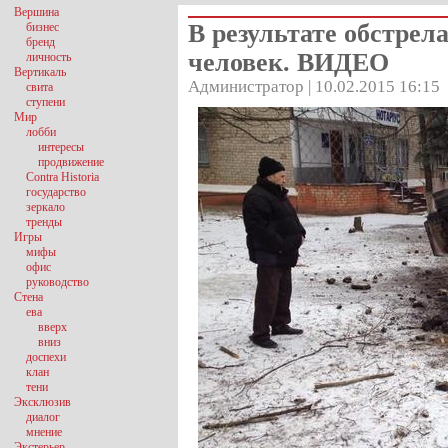
Вершина
В результате обстрел
бизнес
бренд
человек. ВИДЕО
личность
Вертикаль
Администратор | 10.02.2015 16:15
свита
ступени
Мир
лобби
интересы
продвижение
Contra Historia
государство
зеркало
тренды
Игры
мифы
офис
руководство
Стена
ева
вверх
вниз
доспехи
клан
тени
Эксклюзив
диалог
мнение
Экстерьер