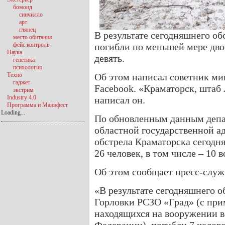
бомонд
синчилло
арт
глянец
В результате сегодняшнего о
место обитания
фейс контроль
погибли по меньшей мере дв
Наука
девять.
генетика
психология
Техно
Об этом написал советник м
гаджет
Facebook. «Краматорск, штаб
экстрим
Industry 4.0
написал он.
Программа и Манифест
Loading...
По обновленным данным депа
областной государственной ад
обстрела Краматорска сегодня
26 человек, в том числе – 10
Об этом сообщает пресс-слу
«В результате сегодняшнего о
Горловки РСЗО «Град» (с при
находящихся на вооружении 