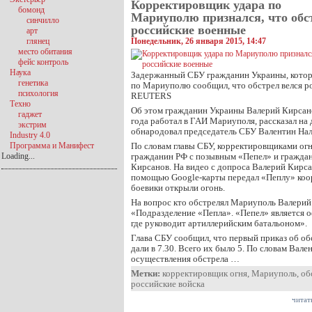
Корректировщик удара по
бомонд
Мариуполю признался, что обс
синчилло
российские военные
арт
глянец
Понедельник, 26 января 2015, 14:47
место обитания
фейс контроль
Наука
Задержанный СБУ гражданин Украины, котор
генетика
по Мариуполю сообщил, что обстрел велся р
психология
REUTERS
Техно
Об этом гражданин Украины Валерий Кирсано
гаджет
года работал в ГАИ Мариуполя, рассказал на 
экстрим
обнародовал председатель СБУ Валентин Нал
Industry 4.0
Программа и Манифест
По словам главы СБУ, корректировщиками о
Loading...
гражданин РФ с позывным «Пепел» и гражда
Кирсанов. На видео с допроса Валерий Кирсан
помощью Google-карты передал «Пеплу» коо
боевики открыли огонь.
На вопрос кто обстрелял Мариуполь Валерий
«Подразделение «Пепла». «Пепел» является 
где руководит артиллерийским батальоном».
Глава СБУ сообщил, что первый приказ об о
дали в 7.30. Всего их было 5. По словам Вале
осуществления обстрела …
Метки:
корректировщик огня
,
Мариуполь
,
об
российские войска
читат