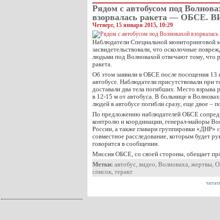
Рядом с автобусом под Волнова
взорвалась ракета — ОБСЕ. 
Четверг, 15 января 2015, 10:29
Наблюдатели Специальной мониторинговой м
засвидетельствовали, что осколочные повре
людьми под Волновахой отвечают тому, что р
ракета.
Об этом заявили в ОБСЕ после посещения 13 
автобусе. Наблюдатели присутствовали при то
доставали два тела погибших. Место взрыва р
в 12-15 м от автобуса. В больнице в Волнова
людей в автобусе погибли сразу, еще двое – п
По предложению наблюдателей ОБСЕ сопредс
контролю и координации, генерал-майоры В
России, а также главари группировки «ДНР» 
совместное расследование, которым будет ру
говорится в сообщении.
Миссия ОБСЕ, со своей стороны, обещает п
Метки:
автобус
,
видео
,
Волноваха
,
жертвы
,
О
список
,
теракт
читат