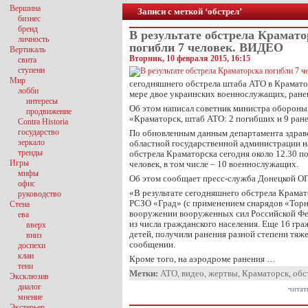
Вершина
Записи с меткой ‘обстрел’
бизнес
бренд
В результате обстрела Крамато
личность
погибли 7 человек. ВИДЕО
Вертикаль
Вторник, 10 февраля 2015, 16:15
свита
ступени
Мир
сегодняшнего обстрела штаба АТО в Крамато
лобби
мере двое украинских военнослужащих, ране
интересы
Об этом написал советник министра обороны
продвижение
«Краматорск, штаб АТО: 2 погибших и 9 ран
Contra Historia
государство
По обновленным данным департамента здрав
зеркало
областной государственной администрации на 
тренды
обстрела Краматорска сегодня около 12.30 по
Игры
человек, в том числе – 10 военнослужащих.
мифы
Об этом сообщает пресс-служба Донецкой О
офис
«В результате сегодняшнего обстрела Крама
руководство
РСЗО «Град» (с применением снарядов «Торн
Стена
вооружении вооруженных сил Российской Фед
ева
из числа гражданского населения. Еще 16 гра
вверх
детей, получили ранения разной степени тяж
вниз
сообщении.
доспехи
клан
Кроме того, на аэродроме ранения …
тени
Метки:
АТО
,
видео
,
жертвы
,
Краматорск
,
обс
Эксклюзив
диалог
читат
мнение
Экстерьер