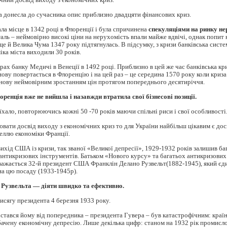
а донесла до сучасника опис приблизно двадцяти фінансових криз.
ла місце в 1342 році в Флоренції і була спричинена
спекуляціями на ринку не
аль – неймовірно високі ціни на нерухомість впали майже вдвічі, однак попит н
 ще й Велика Чума 1347 року підтягнулась. В підсумку, з кризи банківська сист
міка міста виходили 30 років.
рах банку Медичі в Венеції в 1492 році. Приблизно в цей же час банківська кри
знову повертається в Флоренцію і на цей раз – це середина 1570 року коли криза
нову неймовірним зростанням цін протягом попереднього десятиріччя.
лоренція вже не вийшла і назавжди втратила свої бізнесові позиції.
оїхало, повторюючись кожні 50 -70 років маючи спільні риси і свої особливості
вати досвід виходу з економічних криз то для України найбільш цікавим є до
еллю економіки Франції.
ихід США із кризи, так званої «Великої депресії», 1929-1932 років залишив ба
тикризових інструментів. Батьком «Нового курсу» та багатьох антикризових
важається 32-й президент США Франклін Делано Рузвельт(1882-1945), який єд
на цю посаду (1933-1945р).
 Рузвельта — діяти швидко та ефективно.
исягу президента 4 березня 1933 року.
істався йому від попередника – президента Гувера – був катастрофічним: краї
ачену економічну депресію. Лише декілька цифр: станом на 1932 рік промисл