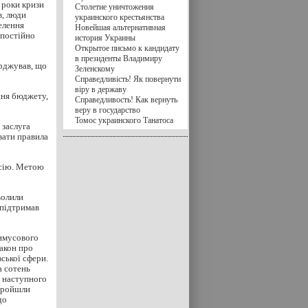
 роки кризи
Столетие уничтожения
в, люди
украинского крестьянства
елення
Новейшая альтернативная
 постійно
история Украины
Открытое письмо к кандидату
в президенты Владимиру
ерджував, що
Зеленскому
Справедливість! Як повернути
віру в державу
ння бюджету,
Справедливость! Как вернуть
веру в государство
Томос украинского Танатоса
 заслуга
вати правила
сесію. Метою
волили
 підтримав
римусового
закон про
ської сфери.
а сотень
е наступного
 пройшли
до