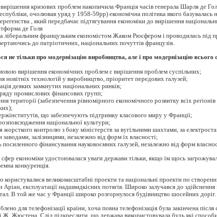
 вирішення кризових проблем накопичила Франція часів генерала Шарля де Го
еспубліки, очолював уряд у 1958-59рр) економічна політика якого базувалась н
ерегенства , який передбачає підтягування економіки до вирішення національн
атформа де Голя
на ліберальним французьким економістом Жаком Рюєфером і проводилась під 
звертаючись до патріотичних, національних почуттів французів.
я не тільки про модернізацію виробництва, але і про модернізацію всього 
овою вирішення економічних проблем є вирішення проблем суспільних;
 новітніх технологій у виробництво, пріоритет передових галузей;
ція деяких замкнутих національних ринків;
ряду промислових фінансових групп;
ня території (забезпечення рівномірного економічного розвитку всіх регіонів 
ких);
ржінститутів, що забезпечують підтримку класового миру у Франції;
розповсюдження національної культури;
 жорсткого контролю з боку міністерств за вугільними шахтами, за електроста
 заводами, залізницями, незалежно від форм їх власності;
 посиленного фінансування науковоємних галузей, незалежно від форм власнос
і сфер економіки удостоювалася уваги держави тільки, якщо їм щось загрожувал
земна конкуренція.
 користувалися великомасштабні проекти та національні проекти по створенн
и Аріан, експлуатації надшвидкісних потягів. Широко залучався до здійснення
тал. В той же час у Франції широко розгорнулося будівництво шосейних доріг.
блено для телефонізації країни, хоча повна телефонізація була закінчена після 
і Ж. Жюстена. Слід підкреслити, що держава використовувала будь які способ