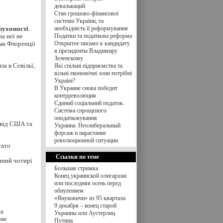
девальваций
Стан грошово-фінансової
системи України, та
рухомості
.
необхідність її реформування
а неї не
Податки та податкова реформа
ема Флоренції
Открытое письмо к кандидату
в президенты Владимиру
Зеленскому
за в Севільї,
Які спільні підприємства та
вільні економічні зони потрібні
Україні?
В Украине снова победит
контрреволюция
Єдиний соціальний податок.
.
Система спрощеного
оподатковування
свід США та
Украина: Неолиберальный
форсаж и нарастание
революционной ситуации
гато
Ссылки по теме
иний чотирі
Большая стрижка
Конец украинской олигархии
или последняя осень перед
обнулением
«Януковичи» из 95 квартала
9 декабря – конец старой
на
Украины или Аустерлиц
ове
Путина