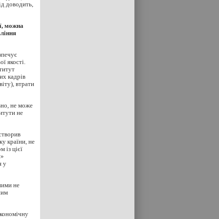
ід доводить,
ї, можна
вління
зпечує
ї якості.
ститут
их кадрів
віту), втрати
вно, не може
итути не
 створив
у країни, не
 із цієї
я»
я у
шими не
ним
;
економічну