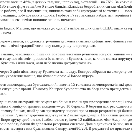
оротилося на 46%, в деяких галузях, наприклад, в сталевій – на 76%. За чотири
135 тисяч фірм та майже 6 тисяч банків. Кількість безробітних сягала мільйоні
ше роботу, але й помешкання, виникали такі собі «гуверовські містечка» — пос
 околицях, побудованих з ящиків. Герберт Гувер закликав набратися терпіння і
вавлення економіки повинне ось-ось початися.
ів Ендрю Меллон, що належав до однієї з найбагатших сімей США, також ств
е сама .
одовжувалася, а будь-яке втручання держави вимагало дефіцитного фінансува
сі економічні традиції того часу цьому рішуче протидіяли.
 сміливі, революційні рішення, зокрема частково руйнуючі існуючі канони — і
 в тому, що він зміг провести їх в життя: «Бувають часи, коли не можна порушу
е бувають і інші часи, коли небезпечно дотримувати їх».
 через 5 днів після вступу Рузвельта на посаду, Конгрес зібрався на екстрену 
уло ухвалення законів, що були основою «Нового курсу».
боти законодавцями був схвалений пакет із 15 головних законопроектів, які доз
и ситуацію в країні. Причому Конгрес був повністю на боці свого президента і
тиви.
ень після інагурації він закрив всі банки в країні для проведення операції «п
нківські канікули тривали тиждень — до 10 березня. 9 березня конгрес схвалив 
помогу банкам, який давав президенту широкі права щодо реорганізації банків
10 березня Рузвельт доручив надрукувати 2 мільярдів доларів. Найнявши декільк
, Бюро друку зробило це, і забезпечило грішми 12 найбільших міст Америки, д
вою роботу банки Федеральної резервної системи. Далі відкрилися банки, які
мість частина з них була визнана банкрутами(80/20). В результаті це призвело 