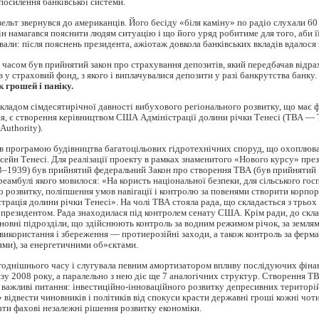
посилення банківської системи.
вельт звернувся до американців. Його бесіду «біля каміну» по радіо слухали 60
ін намагався пояснити людям ситуацію і що його уряд робитиме для того, аби ї
вали: після пояснень президента, ажіотаж довкола банківських вкладів вдалося
часом був прийнятий закон про страхування депозитів, який передбачав відр
в у страховий фонд, з якого і виплачувалися депозити у разі банкрутства банку.
к грошей і паніку.
ладом сімдесятирічної давності вибухового регіонального розвитку, що має ф
ня, є створення керівництвом США Адміністрації долини річки Тенесі (ТВА — 
 Authority).
 програмою будівництва багатоцільових гідротехнічних споруд, що охоплюва
сейн Тенесі. Для реалізації проекту в рамках знаменитого «Нового курсу» пре
3–1939) був прийнятий федеральний Закон про створення ТВА (був прийнятий 
реамбулі якого мовилося: «На користь національної безпеки, для сільського гос
о розвитку, поліпшення умов навігації і контролю за повенями створити корпо
трація долини річки Тенесі». На чолі ТВА стояла рада, що складається з трьох
президентом. Рада знаходилася під контролем сенату США. Крім ради, до скл
новні підрозділи, що здійснюють контроль за водним режимом річок, за земля
використання і збереження — протиерозійні заходи, а також контроль за ферма
ями), за енергетичними об»єктами.
годнішнього часу і слугувала певним амортизатором впливу послідуючих фіна
у 2008 року, а паралельно з нею діє ще 7 аналогічних структур. Створення Т
важливі питання: інвестиційно-інноваційного розвитку депресивних територій 
 відвести чиновників і політиків від спокуси красти державні гроші кожні чот
ти фахові незалежні рішення розвитку економіки.