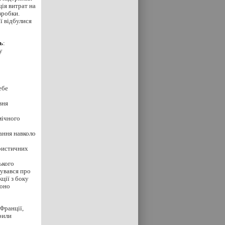
ія витрат на
зробки.
ї відбулися
ь
:
у
ебе
вня
мічного
ання навколо
уристичних
ького
лувався про
ції з боку
Воно
Франції,
рили