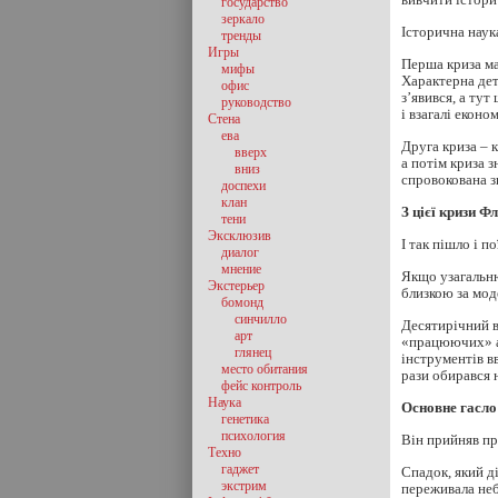
государство
зеркало
Історична наук
тренды
Игры
Перша криза ма
мифы
Характерна дет
офис
з’явився, а тут
руководство
і взагалі еконо
Стена
ева
Друга криза – к
вверх
а потім криза 
вниз
спровокована з
доспехи
клан
З цієї кризи Ф
тени
Эксклюзив
І так пішло і п
диалог
мнение
Якщо узагальню
Экстерьер
близкою за мод
бомонд
синчилло
Десятирічний в
арт
«працюючих» ан
глянец
інструментів в
место обитания
рази обирався 
фейс контроль
Наука
Основне гасло
генетика
психология
Він прийняв пр
Техно
гаджет
Спадок, який д
экстрим
переживала неб