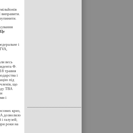
 мільйонів
ї виправити.
 зупинити.
ахування
Це
едеральне і
TVA,
ли весь
зидента Ф.
18 травня
подарства і
рацію під
 членів, що
аду ТВА
ми
ми і
нсових криз,
ВА дозволило
і галузей;
ири роки на