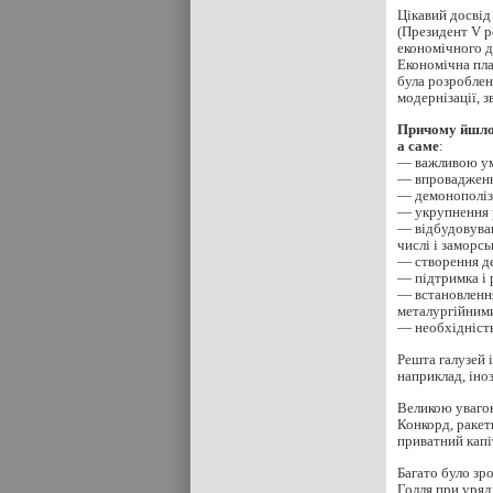
Цікавий досвід
(Президент V р
економічного д
Економічна пл
була розробле
модернізації, 
Причому йшлос
а саме
:
— важливою ум
— впровадження
— демонополіза
— укрупнення 
— відбудовуван
числі і заморсь
— створення де
— підтримка і 
— встановлення
металургійними
— необхідність
Решта галузей 
наприклад, іно
Великою увагою
Конкорд, ракет
приватний капі
Багато було зро
Голля при уряд