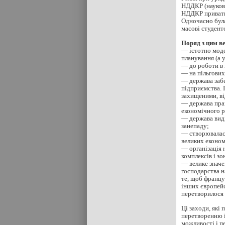
НДДКР (наукови
НДДКР приватни
Одночасно була
масові студентс
Поряд з цим в
— істотно моде
планування (а у
— до роботи в 
— на пільгових
— держава забе
підприємства. 
захищеними, від
— держава праг
економічного р
— держава виді
занепаду;
— створювалас
великих економ
— організація 
комплексів і зо
— велике значе
господарства н
те, щоб францу
інших європейс
перетворилося з
Ці заходи, які
перетворенню ї
можливості і п