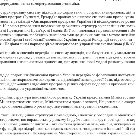
дерегулювання та саморегулювання економіки.
структуровану систему підходів до формування програми антикризових дій та
ібних програм (Рузвельт, Ерхард) в країнах з ринковою економікою пропонуємо
ння та реалізації «
Антикризової програми України і її післякризового розв
а 10 років з утворенням незалежних державних структур з управління економіко
и ні Президент, ні Прем’єр, ні Голова ВРУ, ні чиновники з правом внесення в 
давчих ініціатив необхідних законів та змін до діючих законів з метою якнай
нсової кризи і стабілізації економіки України в формі Концепції створення та
я «
Національної корпорації з антикризового управління економікою
(НКАУЕ
ті термін концепція передбачає систему поглядів, яка базується на узагальнен
сліджень і досвіду реалізації антикризових програм і презентації ідеї створен
правління антикризовими процесами, формування нової моделі розвитку еконо
ід до подолання фінансової кризи в Україні передбачає формування інструме
вління антикризовими заходами та відповідної законодавчої бази, підготовки 
цепцій, державних і відомчих програм у різних сферах подолання кризових яви
их підходів в управлінні економікою.
туційна структура інноваційного розвитку Україні представлена Міністерствам
 Міністерством економіки, Міністерством промисловості, Національною акаде
адою інноваційного розвитку, галузевими інститутами і академіями.
 такої інституційної структури є очевидною, і полягає у розподілені обов’язкі
істерствами, що виражається у деякому їх дублюванні і відсутності єдиного ке
ння інноваційним розвитком. Така система департаментів, комісій, міжвідомчих 
функцій, що підкріплюється недосконалістю законодавства в інноваційній сфе
аційної діяльності. Покладення на Міністерство освіти і науки України основно