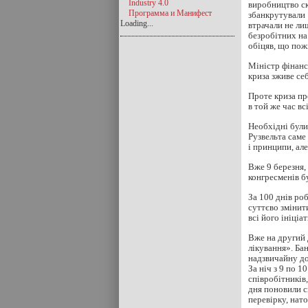
Industry 4.0
виробництво ск
Программа и Манифест
збанкрутували 
Loading...
втрачали не ли
безробітних на
обіцяв, що пож
Міністр фінанс
криза зживе себ
Проте криза пр
в той же час в
Необхідні були
Рузвельта саме
і принципи, ал
Вже 9 березня,
конгресменів б
За 100 днів ро
суттєво змінит
всі його ініціа
Вже на другий д
лікування». Ба
надзвичайну до
За ніч з 9 по 
співробітників
дня поновили с
перевірку, нато