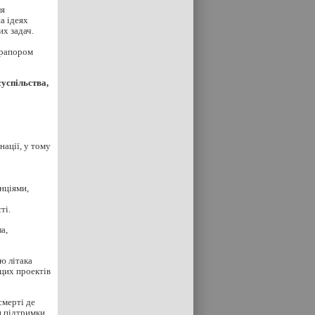
ля
а ідеях
их задач.
прапором
суспільства,
нації, у тому
нціями,
ті.
а,
ю літака
 цих проектів
смерті де
и підтримки