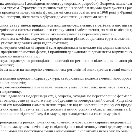
х досліджень і досліднецько-конструкторських розробок). Зокрема, компенсац
м фірмам. Страхування ризиків вкладення засобів в наукові дослідження і ро
 проведена модернізація французької системи освіти, але в 1968 році у Франці
ькі виступи, після чого відбулася демократизація системи освіти.
елика увагу також приділялась вирішеню соціальних та регіональних питан
рнізована система соціального страхування і забезпечення, по лінії комісаріат
 Франції в цей час були плани, які виконувалися і перевиконувалися);
планових комісіях залучалися представники різних соціальних груп населення;
 умовах надавалися акції підприємствам;
зпечувала соціальні гарантії всім працівникам незалежно від форми власності
І працівник приватної фірми, і працівник державного підприємства відчували с
носно звільнення і т.д.;
нула справедливо розподіляти інвестиції по регіонах, в цілях вирівнювання рі
озвитку;
ляла кошти на конверсію економіки тих регіонів які знаходилися в стані еконо
я активна дорожня інфраструктура; створювалися полюси економічного зрост
ічних проектів;
науково-виробничих зон навколо великих університетських центрів, а також т
н відпочинку;
ння надавалося модернізації с/х, і, зокрема, заходам по перетворенню фермерс
а господарство сучасного типу, побудоване на кооперативній основі. Уряд пік
зькі с/х виробники якомога менше втрачали від конкуренції на ринку с/х продук
ьких країн. В результаті були досягнуті великі успіхи в області твариництва. 
 порівняно відсталої галузі в галузь, що знаходиться на світовому рівні.
 проводилися в рамках політики економічного лібералізму сприяли модернізації 
ї на поважну в економічному та відповідно в політичному сенсі державу, ство
ередумови для поступової зміни економічного дирежизму і переходу до більш