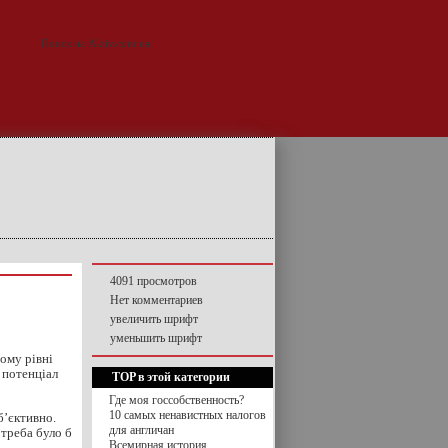
4091 просмотров
Нет комментариев
увеличить шрифт
уменьшить шрифт
ому рівні
 потенціал
TOP в этой категории
Где моя госсобственность?
10 самых ненавистных налогов
б’єктивно.
для англичан
треба було б
Всемирная история