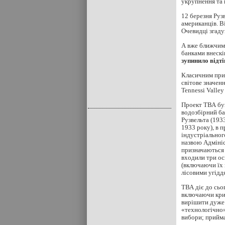
укрупнення та 
12 березня Руз
американців. В
Очевидці згаду
А вже ближчим 
банками внескі
зупинило відті
Класичним прик
світове значен
Tennessi Vallеy
Проект ТВА був
водозбірний ба
Рузвельта (193
1933 року), в п
індустріальног
назвою Адмініс
призначаються 
входили три ос
(включаючи їх 
лісовими угідд
ТВА діє до сьо
включаючи криз
вирішити дуже 
«технологічно»
вибори; прийма