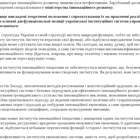
динатора інноваційного розвитку виявляється неефективним. Зарубіжний досв
ворення спеціалізованого
міністерства інноваційного розвитку
.
ще викладені теоретичні положення і спроектувавши їх на практичні реалі
 основні дисфункціональні позиції української інституційної системи упра
розвитком
:
а структура України в своїй структурі містить макродисфункцію, тобто не забе
ту інститутів. Інститути втратили свої функції, або відбулося виродження їхньо
адів може слугувати система вищої освіти. На сьогодні, на нашу думку, цей ін
кріпив невірну модель поведінки, а саме системи підготовки висококваліфікован
інноваційного типу (йдеться, зокрема, про вищу технічну і науково-технічну ос
ої школи через корупцію тощо;
ня інститутів інноваційної ініціативи не забезпечується монетарно, що, безумо
впливати на функціонування новостворених інститутів. Як результат, нові інст
итутів Заходу, запозичення методів регулювання і конституційний ордонанс не
титуційної системи і базових передумов для ефективного інноваційного розвитк
ування громадянського суспільства інноваційного мислення; можливим виходом
робка оригінального підходу до ведення економічної політики або «українізаці
авових норм і підходів до побудови інноваційної економіки, а саме приведенн
із національною специфікою, соціально-культурними звичаями;
ояви нових інститутів інноваційної ініціативи і заміщення одних інститутів ін
уктурним, ресурсним і кредитно-грошовим можливостям економіки, її адаптив
м; відбувається небажане перенесення функцій «старих» інститутів на «нові»
 неефективність інститутів економічної системи, замість того, щоб розробляти 