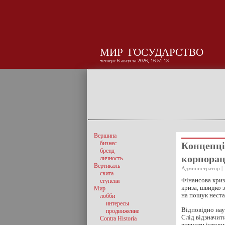
МИР
ГОСУДАРСТВО
четверг 6 августа 2026, 16:51:14
Вершина
бизнес
Концепці
бренд
корпорац
личность
Вертикаль
Администратор | 
свита
Фінансова криз
ступени
криза, швидко 
Мир
на пошук нест
лобби
интересы
Відповідно наук
продвижение
Слід відзначит
Contra Historia
вивчити істори