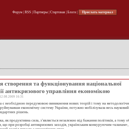
Форум
|
RSS
|
Партнеры
|
Стартовая
|
Блоги
|
Прислать материал
я створення та функціонування національної
ії антикризового управління економікою
12.08.2009 16:31
а є необхідною передумовою виникнення нових теорій і тому на методологічн
зруйнувавши економічну систему України, потужно мобілізувала весь науковий
андартних рішень.
а, як продуктивна сила, з’являється незалежно від бажання політиків, а тому о
и, що при розробці антикризових заходів, українським конкуруючим «кланам», 
чний досвід виходу з економічних криз.