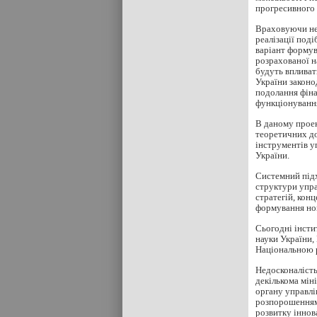
прогресивного 
Враховуючи не
реалізації под
варіант формува
розрахованої н
будуть впливат
України законо
подолання фіна
функціонуванн
В даному проек
теоретичних до
інструментів у
України.
Системний підх
структури упра
стратегій, кон
формування нов
Сьогодні інсти
науки України,
Національною р
Недосконалість
декількома мін
органу управлі
розпорошенням 
розвитку іннов