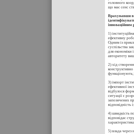
головного коор
що має сенс ст
Врахувавши ви
ідентифікувати
інноваційним 
1) інституційн
ефективну робо
Одним із прикл
суспільства за
для економіки 
авторитету вищ
2) хід створен
конструктивно 
функціонують;
3) імпорт інст
ефективної інс
відбулося форм
ситуації є роз
запозичених пр
відповідність 
4) швидкість п
відповідає стр
характеристика
5) влада через