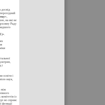
 досвід
 перехідний
итку
»,
ю, на які не
Верховну Раду
швидшого
)».
нях
ня
міки
нтальної
доктрин,
щ і
и освіти і
мією наук,
в між
рівного
комітетів із
рі не сприяє
ї функції