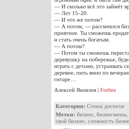
— И сколько всё это займёт в
— Лет 15–20.
— И что же потом?
— А потом, — рассмеялся би
приятное. Ты сможешь продат
и стать очень богатым.
— А потом?
— Потом ты сможешь перестат
деревушку на побережье, буде
играть с детьми, устраивать с
деревне, пить вино по вечера
гитаре…
Алексей Яковлев |
Forbes
Категории:
Стена
|
доспехи
Метки:
бизнес
,
бизнесмены
свой бизнес
,
сложность бизн
вверх