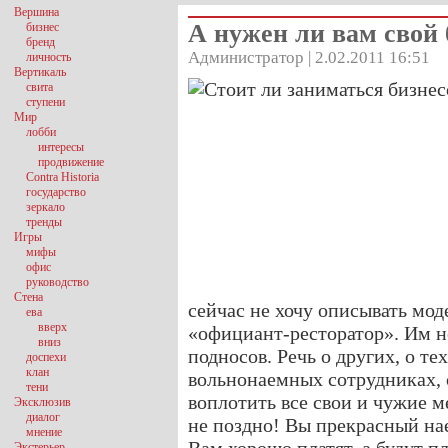
Вершина
А нужен ли вам свой 
бизнес
бренд
Администратор | 2.02.2011 16:51
личность
Вертикаль
свита
ступени
Мир
лобби
интересы
продвижение
Contra Historia
государство
зеркало
тренды
Игры
мифы
офис
руководство
Стена
сейчас не хочу описывать мо
ева
вверх
«официант-ресторатор». Им не
вниз
подносов. Речь о других, о те
доспехи
клан
вольнонаемных сотрудниках, 
тени
воплотить все свои и чужие м
Эксклюзив
диалог
не поздно! Вы прекрасный на
мнение
Экстерьер