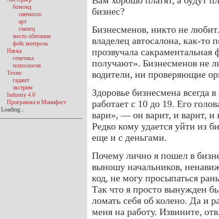
Вам хорошо платят, а будут п
бомонд
бизнес?
синчилло
арт
Бизнесменов, никто не любит
глянец
место обитания
владелец автосалона, как-то 
фейс контроль
прозвучала сакраментальная 
Наука
генетика
получают». Бизнесменов не л
психология
водители, ни проверяющие орг
Техно
гаджет
экстрим
Здоровье бизнесмена всегда в 
Industry 4.0
работает с 10 до 19. Его голо
Программа и Манифест
Loading...
вари», — он варит, и варит, и
Редко кому удается уйти из б
еще и с деньгами.
Почему лично я пошел в бизне
выношу начальников, ненавиж
код, не могу просыпаться ран
Так что я просто вынужден бы
ломать себя об колено. Да и р
меня на работу. Извините, отв