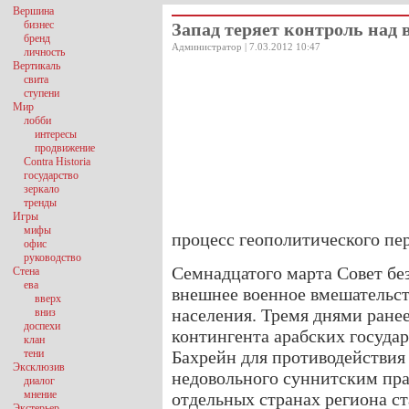
Вершина
бизнес
Запад теряет контроль над
бренд
Администратор | 7.03.2012 10:47
личность
Вертикаль
свита
ступени
Мир
лобби
интересы
продвижение
Contra Historia
государство
зеркало
тренды
Игры
мифы
процесс геополитического пер
офис
руководство
Семнадцатого марта Совет б
Стена
ева
внешнее военное вмешательст
вверх
населения. Тремя днями ранее
вниз
доспехи
контингента арабских государ
клан
тени
Бахрейн для противодействия
Эксклюзив
недовольного суннитским пра
диалог
мнение
отдельных странах региона с
Экстерьер