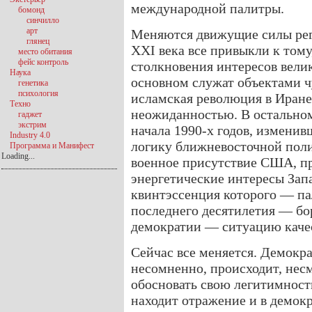
международной палитры.
бомонд
синчилло
арт
Меняются движущие силы рег
глянец
XXI века все привыкли к том
место обитания
фейс контроль
столкновения интересов велик
Наука
основном служат объектами 
генетика
психология
исламская революция в Иране
Техно
неожиданностью. В остальном
гаджет
экстрим
начала 1990-х годов, изменив
Industry 4.0
логику ближневосточной поли
Программа и Манифест
Loading...
военное присутствие США, пр
энергетические интересы Запа
квинтэссенция которого — па
последнего десятилетия — бо
демократии — ситуацию каче
Сейчас все меняется. Демокра
несомненно, происходит, не
обосновать свою легитимност
находит отражение и в демок