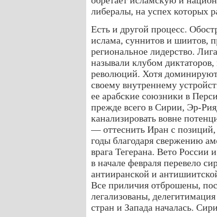
обретает исламскую и национ
либералы, на успех которых р
Есть и другой процесс. Обост
ислама, суннитов и шиитов, 
региональное лидерство. Лига
называли клубом диктаторов, 
революций. Хотя доминируют 
своему внутреннему устройст
ее арабские союзники в Перси
прежде всего в Сирии, Эр-Рия
канализировать вовне потенци
— оттеснить Иран с позиций, 
годы благодаря свержению ам
врага Тегерана. Вето России
в начале февраля перевело си
антииранской и антишиитской
Все приличия отброшены, по
легализованы, делегитимация
стран и Запада началась. Сири