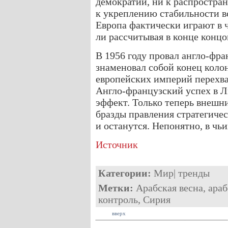
демократии, ни к распростра
к укреплению стабильности в
Европа фактически играют в ч
ли рассчитывая в конце концо
В 1956 году провал англо-фр
знаменовал собой конец коло
европейских империй перехв
Англо-французский успех в Л
эффект. Только теперь внешни
бразды правления стратегиче
и останутся. Непонятно, в чьи
Источник
Категории:
Мир
|
тренды
Метки:
Арабская весна
,
ара
контроль
,
Сирия
вверх