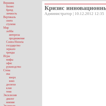
Вершина
Кризис инновационн
бизнес
бренд
Администратор | 10.12.2012 12:35
личность
Вертикаль
свита
ступени
Мир
лобби
интересы
продвижение
Contra Historia
государство
зеркало
тренды
Игры
мифы
офис
руководство
Стена
ева
вверх
вниз
доспехи
клан
тени
Эксклюзив
диалог
мнение
Экстерьер