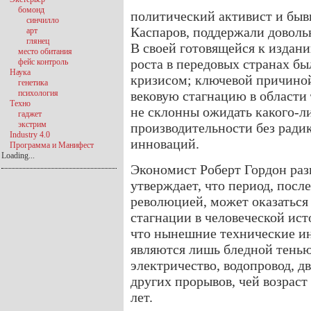
бомонд
политический активист и бы
синчилло
Каспаров, поддержали доволь
арт
глянец
В своей готовящейся к издан
место обитания
роста в передовых странах б
фейс контроль
Наука
кризисом; ключевой причино
генетика
психология
вековую стагнацию в области
Техно
не склонны ожидать какого-л
гаджет
экстрим
производительности без ради
Industry 4.0
инноваций.
Программа и Манифест
Loading...
Экономист Роберт Гордон раз
утверждает, что период, пос
революцией, может оказаться
стагнации в человеческой ист
что нынешние технические ин
являются лишь бледной тенью
электричество, водопровод, д
других прорывов, чей возрас
лет.