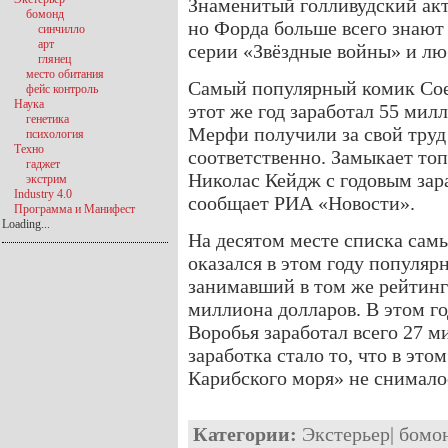
Знаменитый голливудский акте
бомонд
но Форда больше всего знают
синчилло
арт
серии «Звёздные войны» и л
глянец
место обитания
Самый популярный комик Сое
фейс контроль
Наука
этот же год заработал 55 мил
генетика
Мерфи получили за свой труд
психология
Техно
соответственно. Замыкает топ
гаджет
Николас Кейдж с годовым зар
экстрим
Industry 4.0
сообщает РИА «Новости».
Программа и Манифест
Loading...
На десятом месте списка сам
оказался в этом году популя
занимавший в том же рейтинге
миллиона долларов. В этом г
Воробья заработал всего 27 
заработка стало то, что в эт
Карибского моря» не снимало
Категории:
Экстерьер
|
бомо