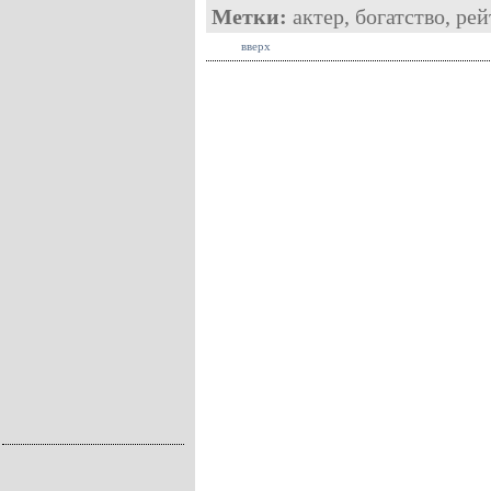
Метки:
актер
,
богатство
,
рей
вверх