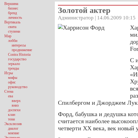
Вершина
Золотой актер
бизнес
бренд
Администратор | 14.06.2009 10:15
личность
Вертикаль
Ха
свита
ступени
ми
Мир
до
лобби
интересы
For
продвижение
Contra Historia
С 
государство
зеркало
Ха
тренды
Игры
«И
мифы
Хр
офис
руководство
вс
Стена
ра
ева
вверх
Спилбергом и Джорджем Лук
вниз
доспехи
Форд, бабушка и дедушка кот
клан
тени
считается наиболее высокоо
Эксклюзив
четверти XX века, век новый 
диалог
мнение
Экстерьер