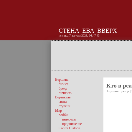
СТЕНА
ЕВА
ВВЕРХ
пятница 7 августа 2026, 06:47:44
Вершина
бизнес
Кто в ре
бренд
Администратор | 
личность
Вертикаль
свита
ступени
Мир
лобби
интересы
продвижение
Contra Historia