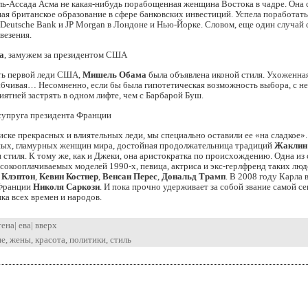
ь-Ассада Асма не какая-нибудь порабощенная женщина Востока в чадре. Она 
ая британское образование в сфере банковских инвестиций. Успела поработать
 Deutsche Bank и JP Morgan в Лондоне и Нью-Йорке. Словом, еще один случай
везения.
а
, замужем за президентом США
ать первой леди США,
Мишель Обама
была объявлена иконой стиля. Ухоженная
ыбчивая… Несомненно, если бы была гипотетическая возможность выбора, с н
иятней застрять в одном лифте, чем с Барбарой Буш.
 супруга президента Франции
иске прекрасных и влиятельных леди, мы специально оставили ее «на сладкое».
ых, гламурных женщин мира, достойная продолжательница традиций
Жаклин
 стиля. К тому же, как и Джеки, она аристократка по происхождению. Одна из
сокооплачиваемых моделей 1990-х, певица, актриса и экс-герлфренд таких люд
 Клэптон
,
Кевин Костнер
,
Венсан Перес
,
Дональд Трамп
. В 2008 году Карла
 Франции
Николя Саркози
. И пока прочно удерживает за собой звание самой с
ка всех времен и народов.
тена
|
ева
|
вверх
ие
,
жены
,
красота
,
политики
,
стиль