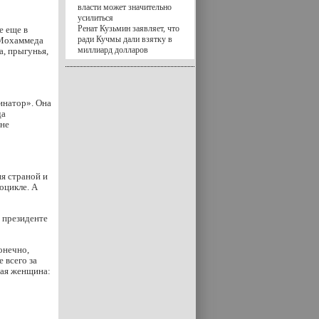
власти может значительно
усилиться
Ренат Кузьмин заявляет, что
е еще в
ради Кучмы дали взятку в
й Мохаммеда
миллиард долларов
а, прыгунья,
инатор». Она
да
 не
я страной и
оцикле. А
 президенте
онечно,
 всего за
ная женщина: