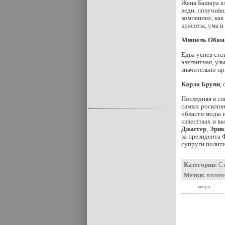
Жена Башара ал
леди, получивш
компаниях, как
красоты, ума и 
Мишель Обам
Едва успев ст
элегантная, ул
значительно пр
Карла Бруни
,
Последняя в сп
самых роскошн
области моды и
известных и вы
Джаггер
,
Эрик
за президента
супруги полити
Категории:
С
Метки:
влиян
вверх