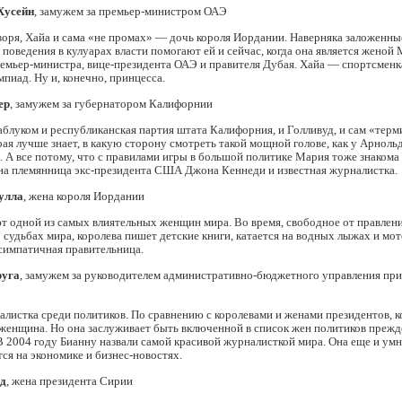
Хусейн
, замужем за премьер-министром ОАЭ
оря, Хайа и сама «не промах» — дочь короля Иордании. Наверняка заложенны
 поведения в кулуарах власти помогают ей и сейчас, когда она является жено
емьер-министра, вице-президента ОАЭ и правителя Дубая. Хайа — спортсменк
пиад. Ну и, конечно, принцесса.
ер
, замужем за губернатором Калифорнии
блуком и республиканская партия штата Калифорния, и Голливуд, и сам «терм
ая лучше знает, в какую сторону смотреть такой мощной голове, как у Арноль
 А все потому, что с правилами игры в большой политике Мария тоже знакома
на племянница экс-президента США Джона Кеннеди и известная журналистка.
улла
, жена короля Иордании
 одной из самых влиятельных женщин мира. Во время, свободное от правлени
судьбах мира, королева пишет детские книги, катается на водных лыжах и мот
симпатичная правительница.
руга
, замужем за руководителем административно-бюджетного управления при
листка среди политиков. По сравнению с королевами и женами президентов, к
женщина. Но она заслуживает быть включенной в список жен политиков прежде
В 2004 году Бианну назвали самой красивой журналисткой мира. Она еще и ум
ся на экономике и бизнес-новостях.
ад
, жена президента Сирии