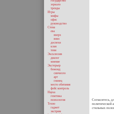
государство
зеркало
тренды
Игры
мифы
офис
руководство
Стена
ева
вверх
вниз
доспехи
клан
тени
Эксклюзив
диалог
мнение
Экстерьер
бомонд
синчилло
арт
глянец
место обитания
фейс контроль
Наука
генетика
Согласитесь, д
психология
Техно
политической а
гаджет
стильных полов
экстрим