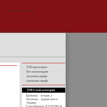
2529 просмотров
Нет комментариев
увеличить шрифт
уменьшить шрифт
TOP в этой категории
Брежнева – лучшая, а
Окунская – худшая мать в
Украине
Елена Макеева: Я ГОТОВА К