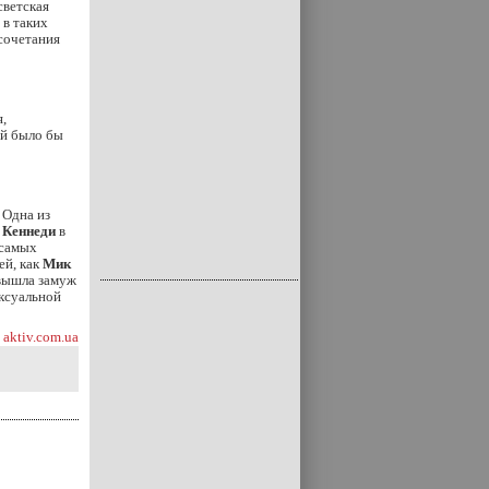
светская
 в таких
 сочетания
,
ей было бы
 Одна из
 Кеннеди
в
 самых
ей, как
Мик
 вышла замуж
ексуальной
aktiv.com.ua