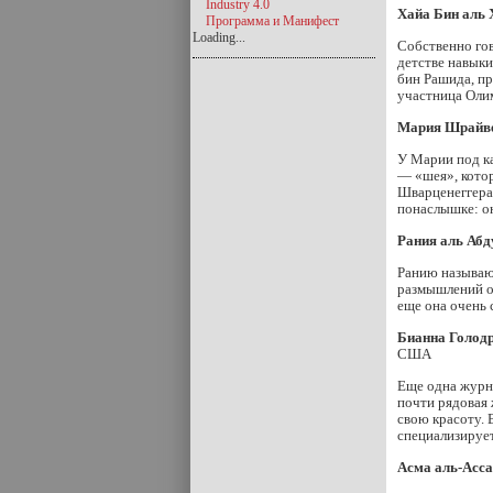
Industry 4.0
Хайа Бин аль 
Программа и Манифест
Loading...
Собственно гов
детстве навыки
бин Рашида, пр
участница Олим
Мария Шрайв
У Марии под ка
— «шея», котор
Шварценеггера.
понаслышке: о
Рания аль Абд
Ранию называют
размышлений о 
еще она очень 
Бианна Голод
США
Еще одна журна
почти рядовая 
свою красоту. 
специализирует
Асма аль-Асс