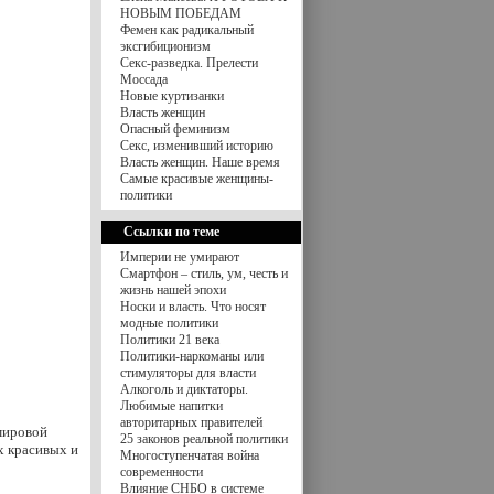
НОВЫМ ПОБЕДАМ
Фемен как радикальный
эксгибиционизм
Секс-разведка. Прелести
Моссада
Новые куртизанки
Власть женщин
Опасный феминизм
Секс, изменивший историю
Власть женщин. Наше время
Самые красивые женщины-
политики
Ссылки по теме
Империи не умирают
Смартфон – стиль, ум, честь и
жизнь нашей эпохи
Носки и власть. Что носят
модные политики
Политики 21 века
Политики-наркоманы или
стимуляторы для власти
Алкоголь и диктаторы.
Любимые напитки
авторитарных правителей
мировой
25 законов реальной политики
х красивых и
Многоступенчатая война
современности
Влияние СНБО в системе