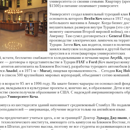
университета со своими семьями. Квартиру (аре
$1500) и питание оплачивает университет.
Университет создал влиятельный турецкий клан
основатель которого
Вехби Коч
начал в 1917 год
небольшого магазина в Анкаре. Когда бизнес дос
внушительных размеров внутри Турции (это слу
моменту окончания Второй мировой войны), он 
Америку. Там сумел договориться с
General Elec
производстве электрических лампочек на терри
Турции. Затем
Коч
, как водится, пошел в полити
занялся выпуском холодильников и другой бытов
преуспев и в этом (квартиры университетских
, кстати, бесплатно снабжаются холодильниками и печками марки
Arçelik
, пр
алее — договоры о представительстве в Турции
FIAT
и
Ford
(Коч выиграл конку
агентов автогиганта на Ближнем Востоке), разработка турецкого автомобиля (в
лся
Anadol
, а в 1971-м –
Murat
), пищевая промышленность… Сегодня
Koç Hol
т в список 500 крупнейших мировых корпораций, объединяет сотню компаний.
 в возрасте 95 лет в 1996 году. На закате бизнес-карьеры он основал свой фонд
ам, вкладывался в культурные проекты и, конечно же, в образование. Дети и в
стве своем получили образование в США. С надеждой американизировать обр
оздал
Университет Коча
.
ампуса из шестидесяти зданий напоминает средневековый Стамбул. Но подав
еподавателей — американцы, обучение ведется только на английском языке.
ы предпочитают учиться здесь, а не за границей? Доктор
Эдвард Джулиано
,
технологического института, имеющего сеть кампусов на Ближнем Востоке, го
ия в Штатах достаточно высока, поэтому не все студенты из развивающихся 