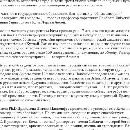
бе позволить отправиться туда. В то же время многие хотят приобщиться к кул
образования — инновациям, командной работе и технологиям.
 частное и государственное образование. Для частных учебных заведений
на американская модель», — говорит профессор маркетинга
Fordham Universi
кница Университета
Коча Лерзан Аксой
.
ования частного университета
Коча
прошло уже 17 лет, и за это время многие е
няли посты топ-менеджеров в ведущих турецких и международных компаниях.
ся дети самых богатых турок. Они предпочитают экономический факультет ил
студент
Аликан Кутлай
. Сам он изучает археологию и, как многие другие тал
рал стипендию, которая полностью покрывает его расходы. «У нас учится сей
тных студентов плюс около 150 иностранцев, приезжающих по обмену. Универ
становится все популярнее», — говорит
Аликан
.
ty
есть клуб студентов, которые изучают русский язык и интересуются Россией
учить русский оказалось так много, что пришлось создавать вторую группу и
подавателя (курсы стоят $2 в час с человека). Поиском преподавателей как раз
его руководителей, студентка исторического факультета
Зейнеп Отлуоглу
, утве
в-русистов немало будущих экономистов, бизнесменов, инженеров и других с
 и я в том числе, любят русских, — говорит Аликан Кутлай. — У нас родители 
кве, Петербурге, Саратове, а некоторые родственники и сейчас там работают
евой промышленности. Поэтому и интерес к русскому языку огромный. Правда
ечу — довольно сложный язык».
раммы
Ph.D Принстона Энтони Паппенфус
провел лето в университете
Коча
и 
вом здешнего образования. По его мнению, создание кампуса способствует
изации турецкого образования, привлечению в страну лучших мировых умов,
С. И университет Коча, и частный университет имени Сабанчи — второй бога
ряют студентов, ориентированных на инновации, именными стипендиями.
Ве