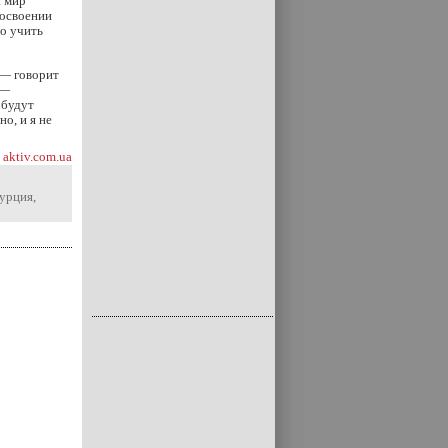
а мир
 освоении
о учить
 — говорит
 —
 будут
о, и я не
aktiv.com.ua
урция
,