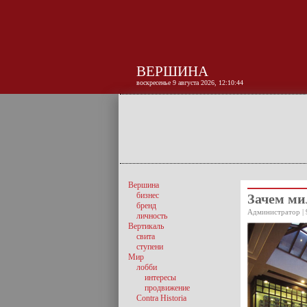
ВЕРШИНА
воскресенье 9 августа 2026, 12:10:44
Вершина
бизнес
Зачем ми
бренд
Администратор | 
личность
Вертикаль
свита
ступени
Мир
лобби
интересы
продвижение
Contra Historia