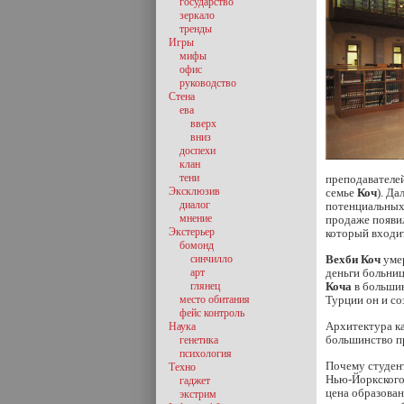
государство
зеркало
тренды
Игры
мифы
офис
руководство
Стена
ева
вверх
вниз
доспехи
клан
тени
преподавателей
Эксклюзив
семье
Коч
). Д
диалог
потенциальных 
мнение
продаже появи
Экстерьер
который входи
бомонд
синчилло
Вехби Коч
умер
арт
деньги больниц
глянец
Коча
в большин
место обитания
Турции он и с
фейс контроль
Архитектура к
Наука
большинство пр
генетика
психология
Почему студент
Техно
Нью-Йоркского 
гаджет
цена образован
экстрим