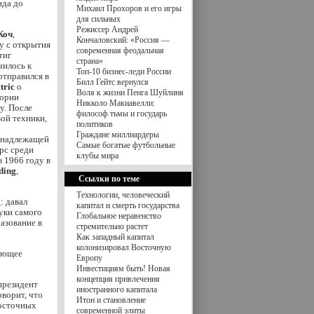
нда до
Михаил Прохоров и его игры
для сильных
Режиссер Андрей
Коч
,
Кончаловский: «Россия —
у с открытия
современная феодальная
тиг
страна»
чилось к
Топ-10 бизнес-леди России
отправился в
Билл Гейтс вернулся
tric
о
Воля к жизни Пенга Шуйлиня
тории
Никколо Макиавелли:
ку. После
философ тьмы и государь
ой техники,
политиков
Граждане миллиардеры
инадлежащей
Самые богатые футбольные
рс среди
клубы мира
 1966 году в
ding
,
Ссылки по теме
Технологии, человеческий
: давал
капитал и смерть государства
нуки самого
Глобальное неравенство
азование в
стремительно растет
Как западный капитал
колонизировал Восточную
ляющее
Европу
Инвестициям быть! Новая
концепция привлечения
 президент
иностранного капитала
ворит, что
Итон и становление
восточных
современной элиты