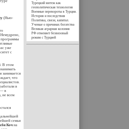
ьтуре
Турецкий мятеж как
геополитическая технология
Военные перевороты в Турции.
История и последствия
ty
(Нью-
Политика, связи, капитал.
Ученые о причинах богатства
Великая аграрная колония
го
РФ отменяет безвизовый
 Немудрено,
режим с Турцией
и программы
антливые
час уже
ситет с
. В этом
 нанимать
 и занимается
рждает, что
пециалистов.
работали в
 — в
, не всем
остался
 дальнейшей
тейшей семьи
хби Коч
на