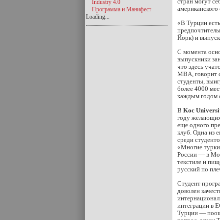
стран могут се
Industry 4.0
американского 
Программа и Манифест
Loading...
«В Турции есть
предпочтитель
Йорк) и выпус
С момента осн
выпускники за
что здесь учат
MBA, говорит 
студенты, выиг
более 4000 мес
каждым годом 
В
Koc Universi
году желающих 
еще одного пре
клуб. Одна из 
среди студенто
«Многие турки,
России — в Мос
текстиле и пищ
русский по пл
Студент прог
доволен качест
интернационал
интеграции в Е
Турции — поощ