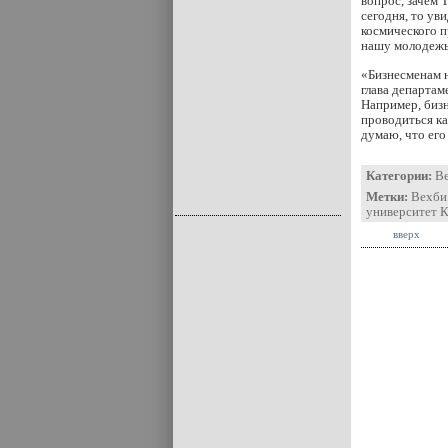
вопрос, зачем 
сегодня, то ув
космического п
нашу молодежь
«Бизнесменам н
глава департа
Например, бизн
проводиться ка
думаю, что его
Категории:
В
Метки:
Вехби
университет 
вверх