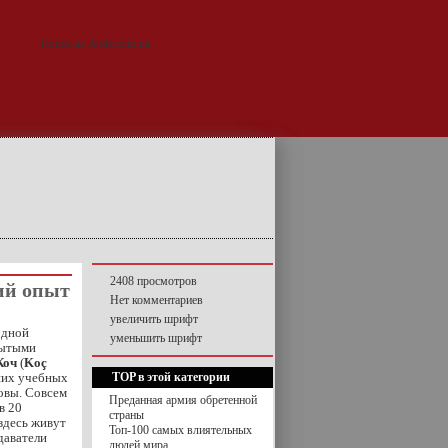
2408 просмотров
ий опыт
Нет комментариев
увеличить шрифт
одной
уменьшить шрифт
рытыми
Коч
(
Koç
ших учебных
TOP в этой категории
ровы. Совсем
Преданная армия обретенной
в 20
страны
здесь живут
Топ-100 самых влиятельных
даватели
людей мира