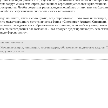
Турции еще один университет, еще в 80-е годы отвечал: «Если мы посмотрим н
идим вокруг множество стран, добившихся огромных успехов в науке, технике,
ространства. Чтобы сократить разрыв, отделяющий нас от них, нам необходим
 наиболее эффективным способом из всех возможных».
адо понимать, зачем им это нужно, ведь образование — это тоже инвестиции,
мента международного сотрудничества фонда «
Сколково
»
Алексей Ситников
.
ес может вкладываться в образовательные проекты, если на базе университета
кие-то исследования для компании. Этот процесс будет происходить естественн
 надо форсировать».
ершина
|
личность
 Коч
,
инвестиции
,
инновации
,
миллиардеры
,
образование
,
подготовка кадров
,
Т
Коч
,
университеты