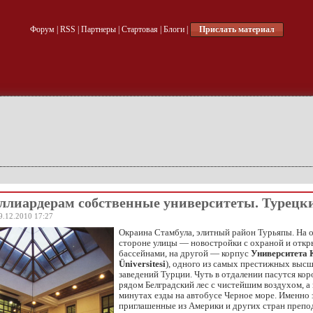
Форум
|
RSS
|
Партнеры
|
Стартовая
|
Блоги
|
Прислать материал
ллиардерам собственные университеты. Турецк
9.12.2010 17:27
Окраина Стамбула, элитный район Турьяпы. На 
стороне улицы — новостройки с охраной и отк
бассейнами, на другой — корпус
Университета 
Üniversitesi
), одного из самых престижных выс
заведений Турции. Чуть в отдалении пасутся ко
рядом Белградский лес с чистейшим воздухом, а 
минутах езды на автобусе Черное море. Именно 
приглашенные из Америки и других стран препо