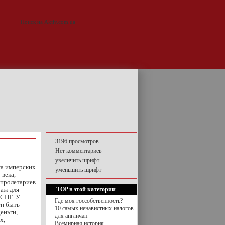
3196 просмотров
Нет комментариев
увеличить шрифт
та имперских
уменьшить шрифт
 века,
 пролетариев
раж для
TOP в этой категории
 СНГ. У
Где моя госсобственность?
ен быть
10 самых ненавистных налогов
еньги,
для англичан
х,
Всемирная история