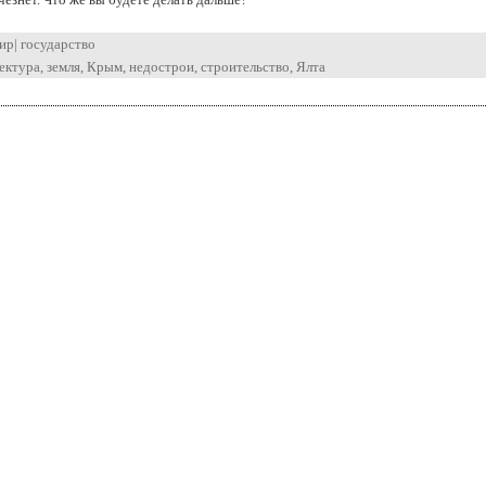
ир
|
государство
ектура
,
земля
,
Крым
,
недострои
,
строительство
,
Ялта