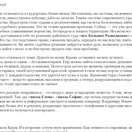
е отличаются от курортных бизнесменов. Ни генплана, ни системы, ни коммун
ток, начал строить избушку, работы затихли. Такова система современного ук
ства. Недострои стоят годами и десятилетиями, как скелеты болезненных амб
судебного решалова. Это не только крымская проблема. Сейчас — это уже цел
ебное узаконивание воровства, беспредела и захвата территории. Неужели все 
 доставшаяся тебе по решению районного суда «
пгт. Большое Разводилово
» 
Что ты, это подставное право, сможешь продать, передать по наследству, взять
 наивность. На любое судебное решение найдется новое дело, возможно уголов
о найти «лоха» и по-быстрому продать ему свои проблемы.
ого отвлекся от темы. Дороги по всему Крыму оставляют желать лучшего.
, цены и сервис – без комментариев. Еще можно найти относительно дешевые
ых беляшей, шурпу и шашлык. Полуостров застыл во времени, примеряя на рва
 стараясь, своей потускневшей красотой, привлечь в свои летние порты устав
н. С каждым годом ему это удается все хуже и хуже. Крымские горы становя
щего – когда-то красивым, высоким и грозным, а теперь, разрушающемся под 
то этому противостоять не сможет.
что реально понравилось – это воздух, море и ощущение легкости. А еще, метр
режной. Там ,где «
вилла Елена
», «
вилла София
», где ночью шуршат пальмы и
 как же нелепо и инфернально смотрится памятник товарищу Владимиру Ильич
ков, белых яхт и девушек, раздающих проспекты с телефонами и адресами ма
 неплохо получается агитировать….
жаль Крым. И я искренне сочувствую крымчанам. Еще немного и сокровище, к
чезнет. Что же вы будете делать дальше?