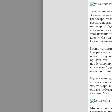
Татары ничем н
Застолбил учас
градостроитель
всемогущества 
индустрия. Суд
собственность,
тебя навечно? 
кредит. Святая
Остается тольк
Извините, немн
Инфраструктура
и поесть вкусн
бриллианты, и,
из офисных шху
крымского буду
времени. И ник
Единственное, 
ялтинской набе
чем-то море. И
оправе из бути
салонов. У них
Мне искренне 
разрушаете, ис