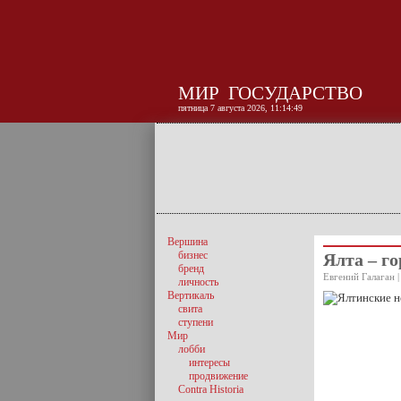
МИР
ГОСУДАРСТВО
пятница 7 августа 2026, 11:14:49
Вершина
бизнес
Ялта – г
бренд
Евгений Галаган |
личность
Вертикаль
свита
ступени
Мир
лобби
интересы
продвижение
Contra Historia