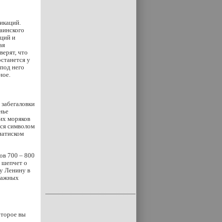
икаций.
раинского
иций и
ая
верят, что
останется у
 под него
ное.
 забегаловки
нье
ших моряков
тся символом
натиском
ов 700 – 800
 шепчет о
у Ленину в
ссажных
оторое вы