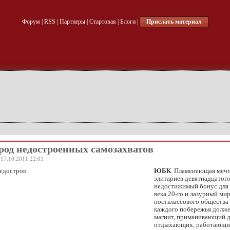
Форум
|
RSS
|
Партнеры
|
Стартовая
|
Блоги
|
Прислать материал
ород недостроенных самозахватов
 17.10.2011 22:03
ЮБК
. Пламенеющая меч
элитариев девятнадцатого
недостижимый бонус для
века 20-го и лазурный ми
постклассового общества
каждого побережья долж
магнит, приманивающий д
отдыхающих, работающи