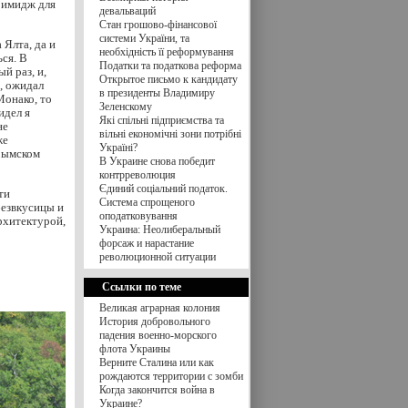
 имидж для
девальваций
Стан грошово-фінансової
системи України, та
 Ялта, да и
необхідність її реформування
ься. В
Податки та податкова реформа
й раз, и,
Открытое письмо к кандидату
, ожидал
в президенты Владимиру
Монако, то
Зеленскому
идел я
Які спільні підприємства та
не
вільні економічні зони потрібні
же
Україні?
рымском
В Украине снова победит
контрреволюция
Єдиний соціальний податок.
ти
Система спрощеного
безвкусицы и
оподатковування
рхитектурой,
Украина: Неолиберальный
форсаж и нарастание
революционной ситуации
Ссылки по теме
Великая аграрная колония
История добровольного
падения военно-морского
флота Украины
Верните Сталина или как
рождаются территории с зомби
Когда закончится война в
Украине?