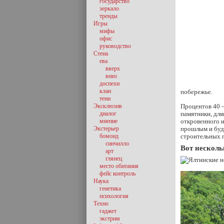
государство
зеркало
тренды
Игры
мифы
офис
руководство
Стена
ева
вверх
вниз
доспехи
клан
побережье.
тени
Эксклюзив
Процентов 40 —
диалог
памятники, для
мнение
откровенного и
Экстерьер
прошлым и буд
бомонд
строительных 
синчилло
Вот несколь
арт
глянец
место обитания
фейс контроль
Наука
генетика
психология
Техно
гаджет
экстрим