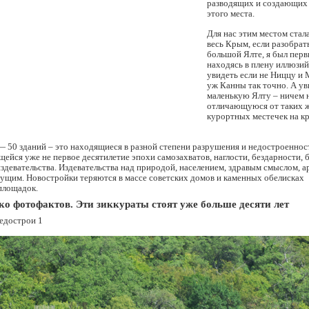
разводящих и создающих
этого места.
Для нас этим местом стала
весь Крым, если разобрат
большой Ялте, я был первы
находясь в плену иллюзий
увидеть если не Ниццу и 
уж Канны так точно. А ув
маленькую Ялту – ничем 
отличающуюся от таких 
курортных местечек на к
 50 зданий – это находящиеся в разной степени разрушения и недостроеннос
щейся уже не первое десятилетие эпохи самозахватов, наглости, бездарности, 
здевательства. Издевательства над природой, населением, здравым смыслом, а
ущим. Новостройки теряются в массе советских домов и каменных обелисках
площадок.
ко фотофактов. Эти зиккураты стоят уже больше десяти лет