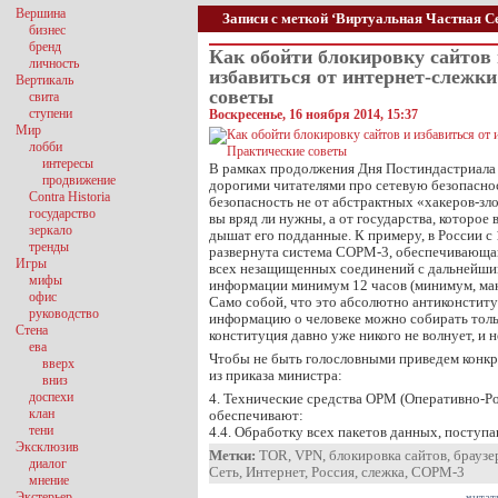
Вершина
Записи с меткой ‘Виртуальная Частная С
бизнес
бренд
Как обойти блокировку сайтов
личность
избавиться от интернет-слежк
Вертикаль
советы
свита
ступени
Воскресенье, 16 ноября 2014, 15:37
Мир
лобби
интересы
В рамках продолжения Дня Постиндастриала 
продвижение
дорогими читателями про сетевую безопасно
Contra Historia
безопасность не от абстрактных «хакеров-з
государство
вы вряд ли нужны, а от государства, которое в
зеркало
дышат его подданные. К примеру, в России с 
тренды
развернута система СОРМ-3, обеспечивающ
Игры
всех незащищенных соединений с дальнейши
мифы
информации минимум 12 часов (минимум, мак
офис
Само собой, что это абсолютно антиконстит
руководство
информацию о человеке можно собирать толь
Стена
конституция давно уже никого не волнует, и н
ева
Чтобы не быть голословными приведем конкр
вверх
из приказа министра:
вниз
доспехи
4. Технические средства ОРМ (Оперативно-
клан
обеспечивают:
тени
4.4. Обработку всех пакетов данных, посту
Эксклюзив
Метки:
TOR
,
VPN
,
блокировка сайтов
,
браузе
диалог
Сеть
,
Интернет
,
Россия
,
слежка
,
СОРМ-3
мнение
Экстерьер
читат