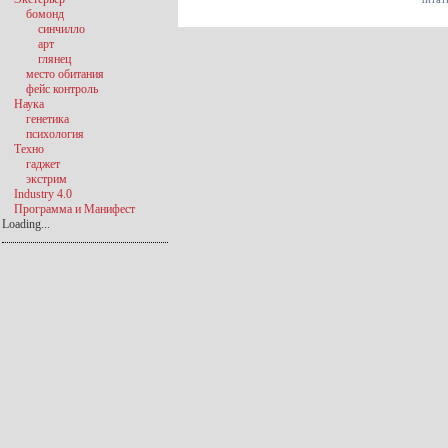
бомонд
синчилло
арт
глянец
место обитания
фейс контроль
Наука
генетика
психология
Техно
гаджет
экстрим
Industry 4.0
Программа и Манифест
Loading...