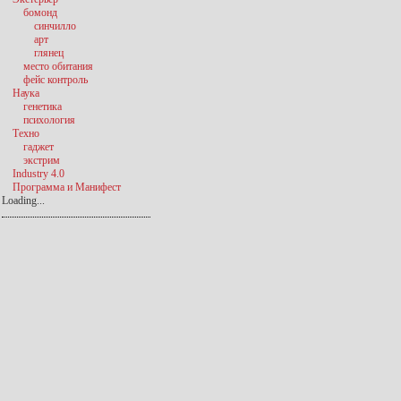
бомонд
синчилло
арт
глянец
место обитания
фейс контроль
Наука
генетика
психология
Техно
гаджет
экстрим
Industry 4.0
Программа и Манифест
Loading...