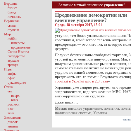
Вершина
Записи с меткой ‘внешнее управление’
бизнес
бренд
Продвижение демократии или
личность
внешнее управление?
Вертикаль
Среда, 18 октября 2017, 15:01
свита
ступени
Мир
уступки, тем более уязвимым становишься. 
лобби
советникам, тем быстрее теряешь контроль н
интересы
преференция — это ниточка, за которую мож
продвижение
дернуть.
Contra Historia
Получив безвиз и зоны свободной торговли, У
государство
угрозой их отмены или аннулирования. Мы, в 
зеркало
получаем дополнительные рычаги влияния, а б
тренды
самостоятельной политике не может идти реч
Игры
ударило по нашей экономике, ведь открывая 
мифы
предложить что-то взамен. Результаты очевид
офис
торгівлі в Україні зріс в 2,3 рази
»
руководство
Стена
Украинцы уже смирно реагируют на очередн
ева
энергоносители, ведь это желание МВФ. НА
вверх
антикоррупционный суд тоже.
вниз
Даже закон …
доспехи
Метки:
внешнее управление
,
политика
,
полит
клан
политическая система
,
Украина
тени
Эксклюзив
читат
диалог
мнение
Экстерьер