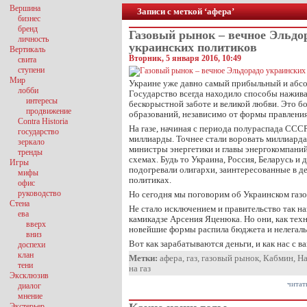
Вершина
Записи с меткой ‘афера’
бизнес
бренд
Газовый рынок – вечное Эльдо
личность
украинских политиков
Вертикаль
Вторник, 5 января 2016, 10:49
свита
ступени
Мир
Украине уже давно самый прибыльный и абсо
лобби
Государство всегда находило способы наживат
интересы
бескорыстной заботе и великой любви. Это б
продвижение
образований, независимо от формы правления
Contra Historia
На газе, начиная с периода полураспада СССР
государство
миллиарды. Точнее стали воровать миллиарда
зеркало
министры энергетики и главы энергокомпаний
тренды
схемах. Будь то Украина, Россия, Беларусь и 
Игры
подогревали олигархи, заинтересованные в 
мифы
политиках.
офис
руководство
Но сегодня мы поговорим об Украинском газо
Стена
Не стало исключением и правительство так 
ева
камикадзе Арсения Яценюка. Но они, как тех
вверх
новейшие формы распила бюджета и нелегаль
вниз
Вот как зарабатываются деньги, и как нас с в
доспехи
клан
Метки:
афера
,
газ
,
газовый рынок
,
Кабмин
,
На
тени
на газ
Эксклюзив
читат
диалог
мнение
Экстерьер