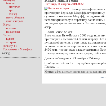
Какие наши годы
бомонд
Пятница, 14 августа 2009, 0:32
синчилло
В конце июня федеральны
арт
приговорил Бернарда Мэдоффа к тюремному з
глянец
суровости наказания Мэдофф, соорудивший 
место обитания
истории финансовую пирамиду, занял лишь 4
фейс контроль
последнее время мошенников. Вот остальные,
Наука
афёр.
генетика
психология
Шолэм Вейсс, 55 лет
Техно
Этот житель Нью-Йорка в 2000 году получил
гаджет
приговорён к выплате $300 млн. штрафа. Его
экстрим
пунктам обвинения, в том числе вымогательс
Industry 4.0
использованием элентронных средств связи и
Программа и Манифест
$450 млн. что привело к краху компании Nation
Loading...
Прежде чем предстать перед судом, Вейсс го
Дата освобождения: 23 ноября 2754 года.
Сообщник Вейсса Кит Паунд был приговорён 
Паунду, …
Метки:
афера
,
мошенники
,
финансовая пирам
читат