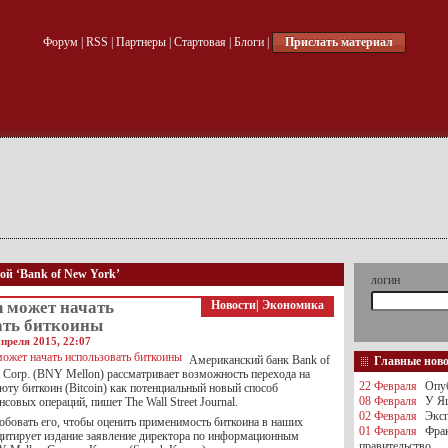
Форум
|
RSS
|
Партнеры
|
Стартовая
|
Блоги
|
Прислать материал
ой ‘Bank of New York’
логин
n может начать
Новости
|
Экономика
ать биткоины
преля 2015, 22:07
Американский банк Bank of
Главные нов
 Corp. (BNY Mellon) рассматривает возможность перехода на
22 Февраля
Опуб
юту биткоин (Bitcoin) как потенциальный новый способ
08 Февраля
У Яц
совых операций, пишет The Wall Street Journal.
02 Февраля
Эксп
бовать его, чтобы оценить применимость биткоина в наших
01 Февраля
Фра
цитирует издание заявление директора по информационным
правительство