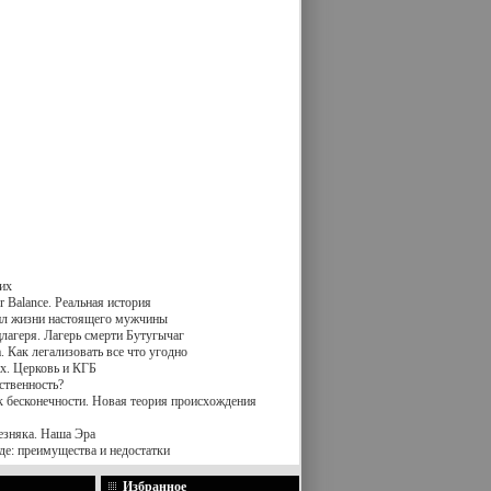
их
 Balance. Реальная история
вил жизни настоящего мужчины
лагеря. Лагерь смерти Бутугычаг
 Как легализовать все что угодно
х. Церковь и КГБ
ственность?
к бесконечности. Новая теория происхождения
езняка. Наша Эра
де: преимущества и недостатки
Избранное