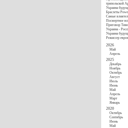
госбюджете
трипольской А
27 Ноября
Украи
Украина будущ
Турции
Браслеты Power
17 Ноября
Сред
Самые влиятел
шестилетнего ми
Посмертное вс
16 Ноября
​Пут
Приговор Тимо
13 Ноября
Цена 
Украина - Росс
10 Ноября
Круп
Украина будуще
10 Ноября
Штайн
Режиссер евро
особом статусе Д
03 Ноября
Мина
2026
Май
Апрель
2025
Декабрь
Ноябрь
Октябрь
Август
Июль
Июнь
Май
Апрель
Март
Январь
2020
Октябрь
Сентябрь
Июнь
Май