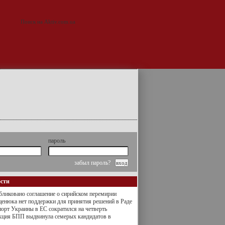
пароль
забыл пароль?
ости
ликовано соглашение о сирийском перемирии
енюка нет поддержки для принятия решений в Раде
орт Украины в ЕС сократился на четверть
кция БПП выдвинула семерых кандидатов в