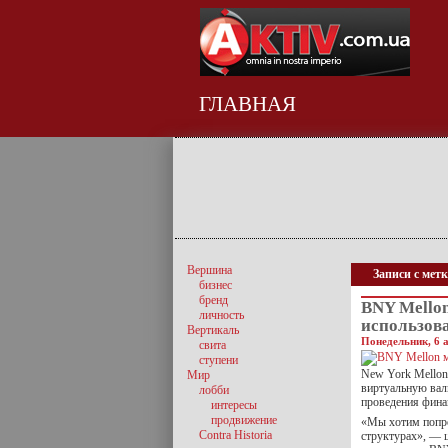
ГЛАВНАЯ
Вершина
Записи с метк
бизнес
бренд
BNY Mello
личность
использов
Вертикаль
Понедельник, 6 а
свита
ступени
New York Mellon
Мир
виртуальную вал
лобби
проведения финан
интересы
продвижение
«Мы хотим попро
Contra Historia
структурах», — 