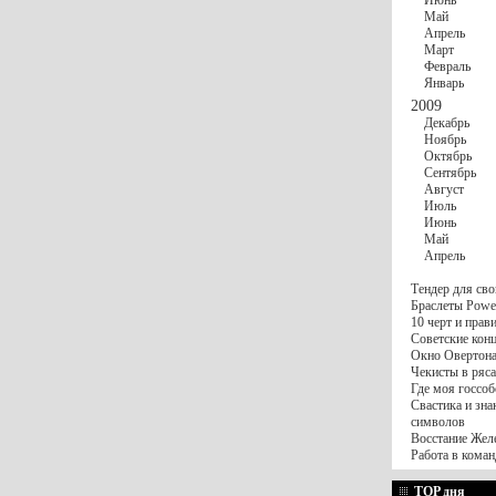
Июнь
Май
Апрель
Март
Февраль
Январь
2009
Декабрь
Ноябрь
Октябрь
Сентябрь
Август
Июль
Июнь
Май
Апрель
Тендер для сво
Браслеты Power
10 черт и пра
Советские конц
Окно Овертона.
Чекисты в ряса
Где моя госсоб
Свастика и зна
символов
Восстание Жел
Работа в коман
TOP дня