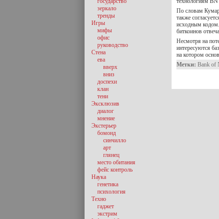
государство
технологиям BNY
зеркало
По словам Кумар
тренды
также согласуетс
Игры
исходным кодом. 
мифы
биткоинов отвеч
офис
Несмотря на поте
руководство
интересуются ба
Стена
на котором основ
ева
Метки:
Bank of
вверх
вниз
доспехи
клан
тени
Эксклюзив
диалог
мнение
Экстерьер
бомонд
синчилло
арт
глянец
место обитания
фейс контроль
Наука
генетика
психология
Техно
гаджет
экстрим