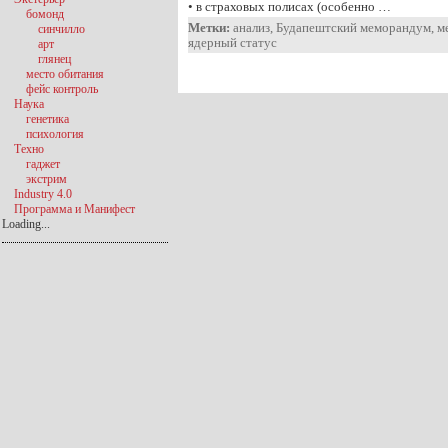
• в страховых полисах (особенно …
бомонд
Метки:
анализ
,
Будапештский меморандум
,
м
синчилло
ядерный статус
арт
глянец
место обитания
фейс контроль
Наука
генетика
психология
Техно
гаджет
экстрим
Industry 4.0
Программа и Манифест
Loading...