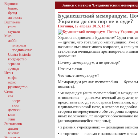
Вершина
Записи с меткой ‘Будапештский меморан
бизнес
бренд
Будапештский меморандум. По
личность
Украина до сих пор не в суде?
Вертикаль
Пятница, 17 апреля 2015, 13:48
свита
ступени
Мир
Украина подписала в Будапеште? Одни счита
лобби
— другие, что тотальную капитуляцию. Уже 
интересы
название вызывает много вопросов, а если угл
продвижение
становятся очевидными противоречия и явна
Contra Historia
документа.
государство
Почему меморандум, а не договор?
зеркало
тренды
Начнем с азов.
Игры
Что такое меморандум?
мифы
Меморандум (от лат. memorandum — буквально
офис
помнить):
руководство
Стена
• меморандум (англ. memorandum) в междуна
ева
отношениях — дипломатический документ, 
вверх
представителю другой страны (компании, ко
вниз
к дипломатической ноте, в котором подробно 
доспехи
сторона интересующего обе стороны вопроса,
клан
иных положений, приводится обоснование по
тени
(договаривающейся стороны);
Эксклюзив
• в разных учреждениях — докладная записка
диалог
мнение
• в торговле — письмо с напоминанием о чем
Экстерьер