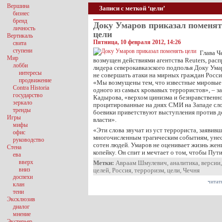
Вершина
Записи с меткой ‘цели’
бизнес
бренд
Доку Умаров приказал поменя
личность
цели
Вертикаль
Пятница, 10 февраля 2012, 14:26
свита
ступени
Глава Ч
Мир
возмущен действиями агентства Reuters, рас
лобби
лидера северокавказского подполья Доку Умар
интересы
не совершать атаки на мирных граждан Росси
продвижение
«Мы возмущены тем, что известные мировые
Contra Historia
одного из самых кровавых террористов», – з
государство
Кадырова, «верхом цинизма и безнравственн
зеркало
процитированные на днях СМИ на Западе сло
тренды
боевики приветствуют выступления против 
Игры
власти».
мифы
«Эти слова звучат из уст террориста, заявив
офис
многочисленным трагическим событиям, уне
руководство
сотен людей. Умаров не оценивает жизнь женщ
Стена
копейку. Он спит и мечтает о том, чтобы Пути
ева
вверх
Метки:
Авраам Шмулевич
,
аналитика
,
версии
вниз
целей
,
Россия
,
терроризм
,
цели
,
Чечня
доспехи
читат
клан
тени
Эксклюзив
диалог
мнение
Экстерьер