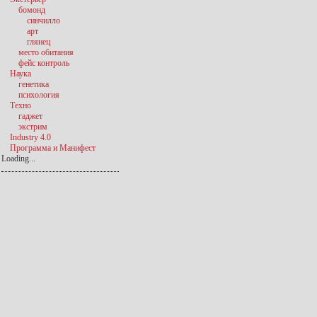
бомонд
синчилло
арт
глянец
место обитания
фейс контроль
Наука
генетика
психология
Техно
гаджет
экстрим
Industry 4.0
Программа и Манифест
Loading...