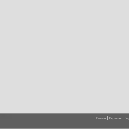
Главная
Вершина
Ве