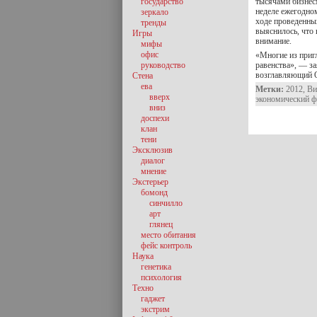
государство
тысячами бизнес
неделе ежегодно
зеркало
ходе проведенны
тренды
выяснилось, что 
Игры
внимание.
мифы
офис
«Многие из приг
руководство
равенства», — за
возглавляющий O
Стена
ева
Метки:
2012
,
Ви
вверх
экономический 
вниз
доспехи
клан
тени
Эксклюзив
диалог
мнение
Экстерьер
бомонд
синчилло
арт
глянец
место обитания
фейс контроль
Наука
генетика
психология
Техно
гаджет
экстрим