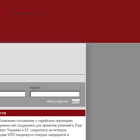
пароль
забыл пароль?
ости
ликовано соглашение о сирийском перемирии
енюка нет поддержки для принятия решений в Раде
орт Украины в ЕС сократился на четверть
кция БПП выдвинула семерых кандидатов в