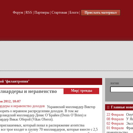
Форум
|
RSS
|
Партнеры
|
Стартовая
|
Блоги
|
Прислать материал
кой ‘филантропия’
логин
ллиардеры и неравенство
Мир
|
тренды
ря 2012, 10:07
Украинский миллиардер Виктор
Главные нов
ворить о неравном распределении доходов. В том же
22 Февраля
Опуб
ирландский миллиардер Денис О’Брайен (Denis O’Brien) и
08 Февраля
У Яц
ардер Викас Оберой (Vikas Oberoi).
02 Февраля
Эксп
 приглашенных, который попал в распоряжение агентства
01 Февраля
Фра
все трое входят в группу 70 миллиардеров, которые вместе с 2,5
правительство