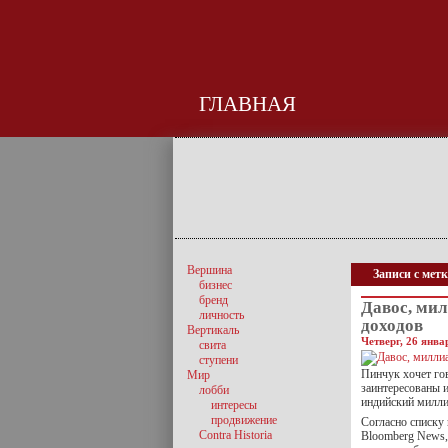
ГЛАВНАЯ
Вершина
Записи с мет
бизнес
бренд
Давос, ми
личность
доходов
Вертикаль
Четверг, 26 янва
свита
ступени
Пинчук хочет го
Мир
заинтересованы 
лобби
индийский милли
интересы
продвижение
Согласно списку
Contra Historia
Bloomberg News, 