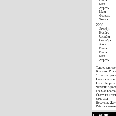
Июнь
Май
Апрель
Март
Февраль
Январь
2009
Декабрь
Ноябрь
Октябрь
Сентябрь
Август
Июль
Июнь
Май
Апрель
Тендер для сво
Браслеты Power
10 черт и пра
Советские конц
Окно Овертона.
Чекисты в ряса
Где моя госсоб
Свастика и зна
символов
Восстание Жел
Работа в коман
TOP дня