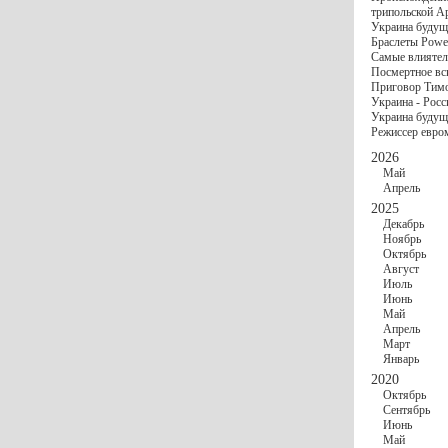
госбюджете
трипольской А
27 Ноября
Украи
Украина будущ
Турции
Браслеты Power
17 Ноября
Сред
Самые влиятел
шестилетнего ми
Посмертное вс
16 Ноября
​Пут
Приговор Тимо
13 Ноября
Цена 
Украина - Росс
10 Ноября
Круп
Украина будуще
10 Ноября
Штайн
Режиссер евро
особом статусе Д
03 Ноября
Мина
2026
Май
Апрель
2025
Декабрь
Ноябрь
Октябрь
Август
Июль
Июнь
Май
Апрель
Март
Январь
2020
Октябрь
Сентябрь
Июнь
Май