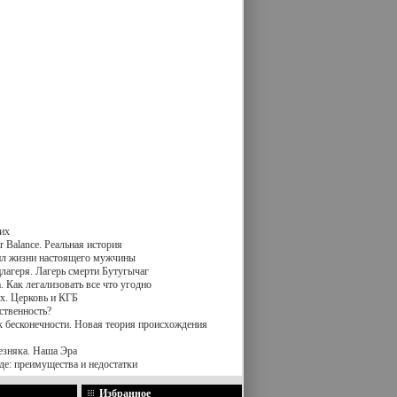
их
 Balance. Реальная история
вил жизни настоящего мужчины
лагеря. Лагерь смерти Бутугычаг
 Как легализовать все что угодно
х. Церковь и КГБ
ственность?
к бесконечности. Новая теория происхождения
езняка. Наша Эра
де: преимущества и недостатки
Избранное