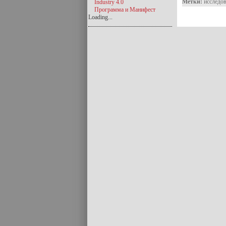
Метки:
исследо
Industry 4.0
Программа и Манифест
Loading...