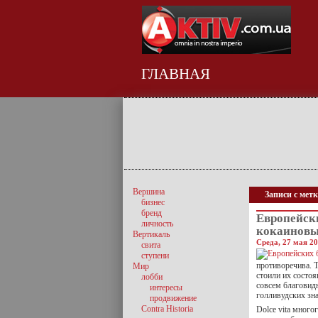
ГЛАВНАЯ
Вершина
Записи с мет
бизнес
бренд
Европейск
личность
кокаиновы
Вертикаль
Среда, 27 мая 20
свита
ступени
противоречива. 
Мир
стоили их состо
лобби
совсем благовидн
интересы
голливудских зн
продвижение
Contra Historia
Dolce vita много