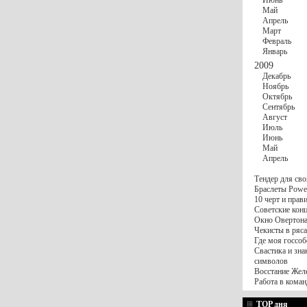
Июнь
Май
Апрель
Март
Февраль
Январь
2009
Декабрь
Ноябрь
Октябрь
Сентябрь
Август
Июль
Июнь
Май
Апрель
Тендер для сво
Браслеты Power
10 черт и пра
Советские конц
Окно Овертона.
Чекисты в ряса
Где моя госсоб
Свастика и зна
символов
Восстание Жел
Работа в коман
TOP дня