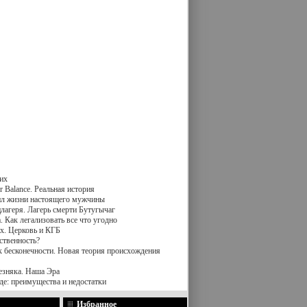
их
 Balance. Реальная история
вил жизни настоящего мужчины
лагеря. Лагерь смерти Бутугычаг
 Как легализовать все что угодно
х. Церковь и КГБ
ственность?
к бесконечности. Новая теория происхождения
езняка. Наша Эра
де: преимущества и недостатки
Избранное