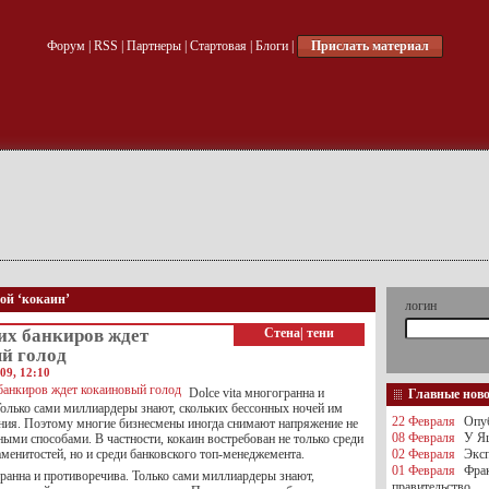
Форум
|
RSS
|
Партнеры
|
Стартовая
|
Блоги
|
Прислать материал
кой ‘кокаин’
логин
их банкиров ждет
Стена
|
тени
й голод
09, 12:10
Dolce vita многогранна и
Главные нов
Только сами миллиардеры знают, скольких бессонных ночей им
22 Февраля
Опуб
яния. Поэтому многие бизнесмены иногда снимают напряжение не
08 Февраля
У Яц
ыми способами. В частности, кокаин востребован не только среди
аменитостей, но и среди банковского топ-менеджемента.
02 Февраля
Эксп
01 Февраля
Фра
гранна и противоречива. Только сами миллиардеры знают,
правительство