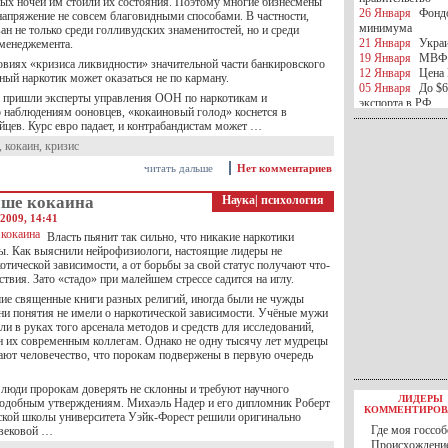
ных ночей им стоили их состояния. Поэтому многие бизнесмены
26 Января
Фондо
напряжение не совсем благовидными способами. В частности,
минимума
ан не только среди голливудских знаменитостей, но и среди
21 Января
Украи
-менеджемента.
19 Января
МВФ 
овиях «кризиса ликвидности» значительной части банкировского
12 Января
Цена 
ный наркотик может оказаться не по карману.
05 Января
До $6
 пришли эксперты управления ООН по наркотикам и
экспорта в РФ
о наблюдениям ооновцев, «кокаиновый голод» коснется в
05 Января
Киев
йцев. Курс евро падает, и контрабандистам может …
миротворческой 
,
кокаин
,
кризис
05 Января
Герма
Ирана
читать дальше
Нет комментариев
04 Января
Саудо
отношения с Ира
чше кокаина
Наука
|
психология
25 Декабря
ВР п
2009, 14:41
в 2016 году
Власть пьянит так сильно, что никакие наркотики
14 Декабря
Егип
ы. Как выяснили нейрофизиологи, настоящие лидеры не
российского лайн
тической зависимости, а от борьбы за свой статус получают что-
10 Декабря
ЦБ К
ствия. Зато «стадо» при малейшем стрессе садится на иглу.
минимума
07 Декабря
Поро
ие священные книги разных религий, иногда были не чужды
они понятия не имели о наркотической зависимости. Учёные мужи
ИГИЛ
ли в руках того арсенала методов и средств для исследований,
07 Декабря
Ущер
н их современным коллегам. Однако не одну тысячу лет мудрецы
05 Декабря
32 ч
ают человечество, что порокам подвержены в первую очередь
в Каспийском мо
01 Декабря
Юань
30 Ноября
С 1 д
люди пророкам доверять не склонны и требуют научного
ЛИДЕРЫ
одобным утверждениям. Михаэль Надер и его дипломник Роберт
30 Ноября
Росс
КОММЕНТИРОВ
ской школы университета Уэйк-Форест решили оригинально
27 Ноября
РФ о
Где моя госсоб
овековой …
27 Ноября
ВВП 
Происхождение