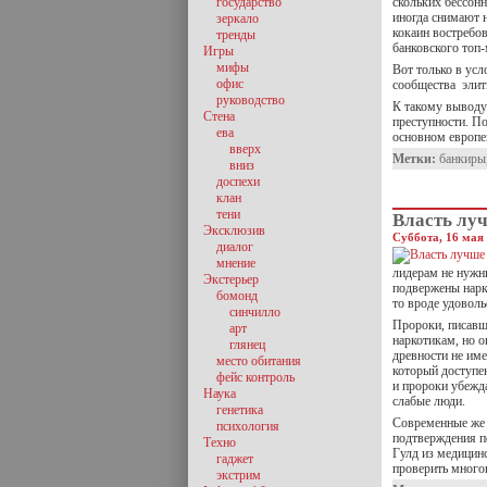
государство
скольких бессон
иногда снимают 
зеркало
кокаин востребов
тренды
банковского топ
Игры
мифы
Вот только в усл
офис
сообщества элит
руководство
К такому выводу
Стена
преступности. П
ева
основном европе
вверх
Метки:
банкиры
вниз
доспехи
клан
тени
Власть лу
Эксклюзив
Суббота, 16 мая 
диалог
мнение
лидерам не нужн
Экстерьер
подвержены нарко
бомонд
то вроде удоволь
синчилло
Пророки, писавш
арт
наркотикам, но 
глянец
древности не име
место обитания
который доступе
фейс контроль
и пророки убежд
Наука
слабые люди.
генетика
Современные же 
психология
подтверждения п
Техно
Гулд из медицин
гаджет
проверить мног
экстрим