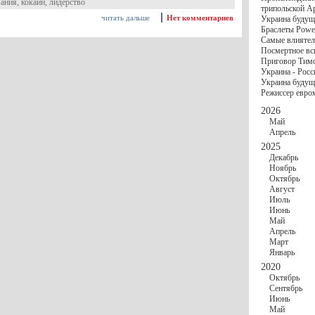
госбюджете
вания
,
кокаин
,
лидерство
трипольской А
27 Ноября
Украи
читать дальше
Нет комментариев
Украина будущ
Турции
Браслеты Power
17 Ноября
Сред
Самые влиятел
шестилетнего ми
Посмертное вс
16 Ноября
​Пут
Приговор Тимо
13 Ноября
Цена 
Украина - Росс
10 Ноября
Круп
Украина будуще
10 Ноября
Штайн
Режиссер евро
особом статусе Д
03 Ноября
Мина
2026
Май
Апрель
2025
Декабрь
Ноябрь
Октябрь
Август
Июль
Июнь
Май
Апрель
Март
Январь
2020
Октябрь
Сентябрь
Июнь
Май