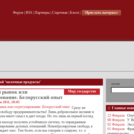
Форум
|
RSS
|
Партнеры
|
Стартовая
|
Блоги
|
Прислать материал
кой ‘молочные продукты’
логин
 рынок или
Мир
|
государство
рование. Белорусский опыт
я 2011, 20:05
Сразу же
Главные нов
а свободу предпринимательства! Лишь добровольное желание и
22 Февраля
Опуб
ма имеет смысл и дает плоды. Но это лишь на первый взгляд.
08 Февраля
У Яц
а выходе получить устойчивую систему, то оправданным
02 Февраля
Эксп
улирование деловых отношений. Неконтролируемая свобода, к
01 Февраля
Фра
дает хаос. Тем более, если мы говорим о социуме, т.е. о
правительство