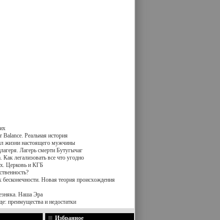
их
 Balance. Реальная история
вил жизни настоящего мужчины
лагеря. Лагерь смерти Бутугычаг
 Как легализовать все что угодно
х. Церковь и КГБ
ственность?
к бесконечности. Новая теория происхождения
езняка. Наша Эра
де: преимущества и недостатки
Избранное