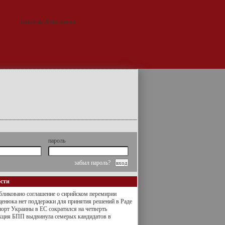
пароль
забыл пароль?
ости
ликовано соглашение о сирийском перемирии
енюка нет поддержки для принятия решений в Раде
орт Украины в ЕС сократился на четверть
кция БПП выдвинула семерых кандидатов в