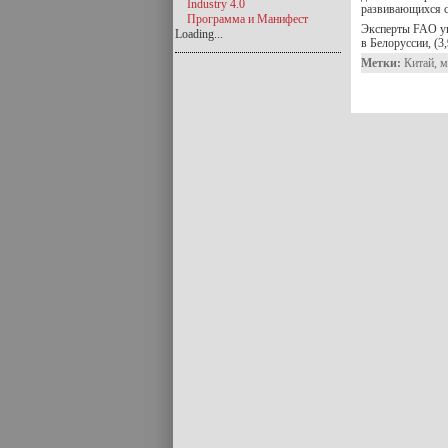
Industry 4.0
развивающихся с
Программа и Манифест
Эксперты FAO ук
Loading...
в Белоруссии, (
Метки:
Китай
,
м