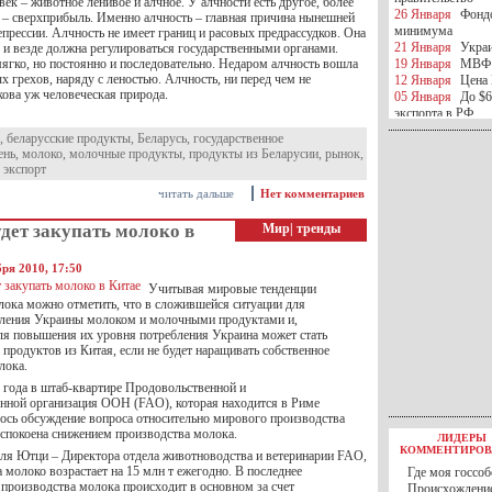
век – животное ленивое и алчное. У алчности есть другое, более
26 Января
Фондо
е – сверхприбыль. Именно алчность – главная причина нынешней
минимума
прессии. Алчность не имеет границ и расовых предрассудков. Она
21 Января
Украи
 и везде должна регулироваться государственными органами.
ягко, но постоянно и последовательно. Недаром алчность вошла
19 Января
МВФ 
х грехов, наряду с леностью. Алчность, ни перед чем не
12 Января
Цена 
кова уж человеческая природа.
05 Января
До $6
экспорта в РФ
05 Января
Киев
,
беларусские продукты
,
Беларусь
,
государственное
миротворческой 
ень
,
молоко
,
молочные продукты
,
продукты из Беларусии
,
рынок
,
05 Января
Герма
,
экспорт
Ирана
читать дальше
Нет комментариев
04 Января
Саудо
отношения с Ира
дет закупать молоко в
Мир
|
тренды
25 Декабря
ВР п
в 2016 году
14 Декабря
Егип
ря 2010, 17:50
российского лайн
Учитывая мировые тенденции
10 Декабря
ЦБ К
лока можно отметить, что в сложившейся ситуации для
минимума
еления Украины молоком и молочными продуктами и,
07 Декабря
Поро
для повышения их уровня потребления Украина может стать
ИГИЛ
продуктов из Китая, если не будет наращивать собственное
07 Декабря
Ущер
лока.
05 Декабря
32 ч
0 года в штаб-квартире Продовольственной и
в Каспийском мо
енной организация ООН (FAO), которая находится в Риме
01 Декабря
Юань
лось обсуждение вопроса относительно мирового производства
30 Ноября
С 1 д
спокоена снижением производства молока.
ЛИДЕРЫ
30 Ноября
Росс
КОММЕНТИРОВ
ля Ютци – Директора отдела животноводства и ветеринарии FAO,
27 Ноября
РФ о
 молоко возрастает на 15 млн т ежегодно. В последнее
Где моя госсоб
27 Ноября
ВВП 
 производства молока происходит в основном за счет
Происхождение