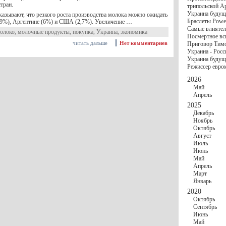
госбюджете
тран.
трипольской А
27 Ноября
Украи
Украина будущ
азывают, что резкого роста производства молока можно ожидать
Турции
Браслеты Power
3,9%), Аргентине (6%) и США (2,7%). Увеличение …
17 Ноября
Сред
Самые влиятел
шестилетнего ми
олоко
,
молочные продукты
,
покупка
,
Украина
,
экономика
Посмертное вс
16 Ноября
​Пут
читать дальше
Нет комментариев
Приговор Тимо
13 Ноября
Цена 
Украина - Росс
10 Ноября
Круп
Украина будуще
10 Ноября
Штайн
Режиссер евро
особом статусе Д
03 Ноября
Мина
2026
Май
Апрель
2025
Декабрь
Ноябрь
Октябрь
Август
Июль
Июнь
Май
Апрель
Март
Январь
2020
Октябрь
Сентябрь
Июнь
Май