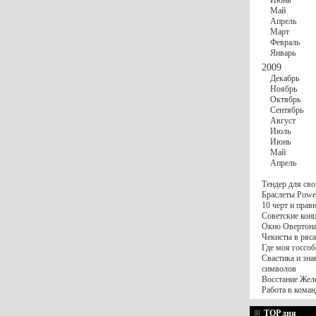
Июнь
Май
Апрель
Март
Февраль
Январь
2009
Декабрь
Ноябрь
Октябрь
Сентябрь
Август
Июль
Июнь
Май
Апрель
Тендер для сво
Браслеты Power
10 черт и пра
Советские конц
Окно Овертона.
Чекисты в ряса
Где моя госсоб
Свастика и зна
символов
Восстание Жел
Работа в коман
TOP дня