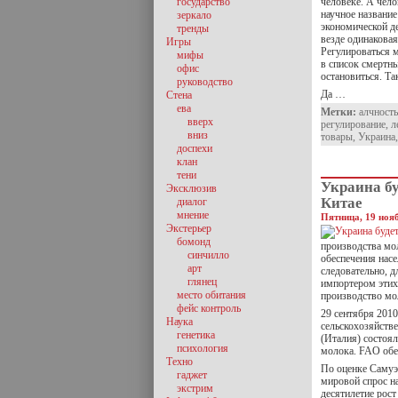
государство
человеке. А чело
научное названи
зеркало
экономической де
тренды
везде одинаковая
Игры
Регулироваться м
мифы
в список смертны
офис
остановиться. Та
руководство
Да …
Стена
ева
Метки:
алчность
вверх
регулирование
,
л
вниз
товары
,
Украина
доспехи
клан
тени
Украина бу
Эксклюзив
Китае
диалог
мнение
Пятница, 19 нояб
Экстерьер
бомонд
производства мо
синчилло
обеспечения нас
арт
следовательно, 
глянец
импортером этих 
место обитания
производство мо
фейс контроль
29 сентября 201
Наука
сельскохозяйств
генетика
(Италия) состоя
психология
молока. FAO обе
Техно
По оценке Самуэ
гаджет
мировой спрос на
экстрим
десятилетие рост