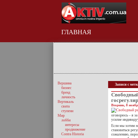
ГЛАВНАЯ
Вершина
Записи с мет
бизнес
бренд
Свободный
личность
госрегули
Вертикаль
Вторник, 8 ноябр
свита
ступени
оговорюсь – я з
Мир
усилие индивидуу
лобби
интересы
Если мы хотим н
продвижение
становиться рег
Contra Historia
сожалению, порож