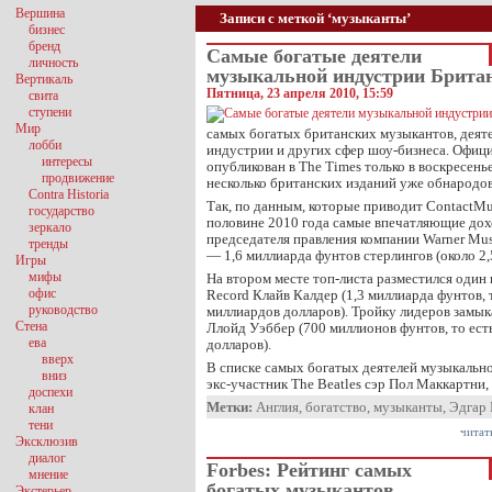
Вершина
Записи с меткой ‘музыканты’
бизнес
бренд
Самые богатые деятели
личность
музыкальной индустрии Брита
Вертикаль
Пятница, 23 апреля 2010, 15:59
свита
ступени
Мир
самых богатых британских музыкантов, деят
лобби
индустрии и других сфер шоу-бизнеса. Офици
интересы
опубликован в The Times только в воскресенье
продвижение
несколько британских изданий уже обнародо
Contra Historia
Так, по данным, которые приводит ContactMu
государство
половине 2010 года самые впечатляющие дох
зеркало
председателя правления компании Warner Mu
тренды
— 1,6 миллиарда фунтов стерлингов (около 2,
Игры
мифы
На втором месте топ-листа разместился один 
офис
Record Клайв Калдер (1,3 миллиарда фунтов, 
руководство
миллиардов долларов). Тройку лидеров замы
Стена
Ллойд Уэббер (700 миллионов фунтов, то ест
ева
долларов).
вверх
В списке самых богатых деятелей музыкально
вниз
экс-участник The Beatles сэр Пол Маккартни
доспехи
Метки:
Англия
,
богатство
,
музыканты
,
Эдгар
клан
тени
читат
Эксклюзив
диалог
Forbes: Рейтинг самых
мнение
богатых музыкантов
Экстерьер