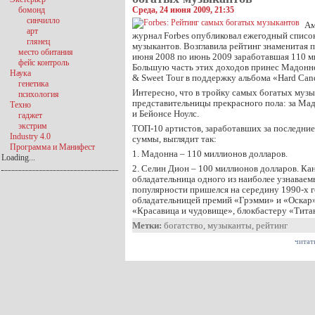
бомонд
Среда, 24 июня 2009, 21:35
синчилло
Ам
арт
журнал Forbes опубликовал ежегодный списо
глянец
музыкантов. Возглавила рейтинг знаменитая п
место обитания
июня 2008 по июнь 2009 заработавшая 110 м
фейс контроль
Большую часть этих доходов принес Мадонне
Наука
& Sweet Tour в поддержку альбома «Hard Can
генетика
Интересно, что в тройку самых богатых музы
психология
представительницы прекрасного пола: за Ма
Техно
и Бейонсе Ноулс.
гаджет
экстрим
ТОП-10 артистов, заработавших за последни
Industry 4.0
суммы, выглядит так:
Программа и Манифест
1. Мадонна – 110 миллионов долларов.
Loading...
2. Селин Дион – 100 миллионов долларов. Кан
обладательница одного из наиболее узнаваем
популярности пришелся на середину 1990-х г
обладательницей премий «Грэмми» и «Оскар»
«Красавица и чудовище», блокбастеру «Тита
Метки:
богатство
,
музыканты
,
рейтинг
читат