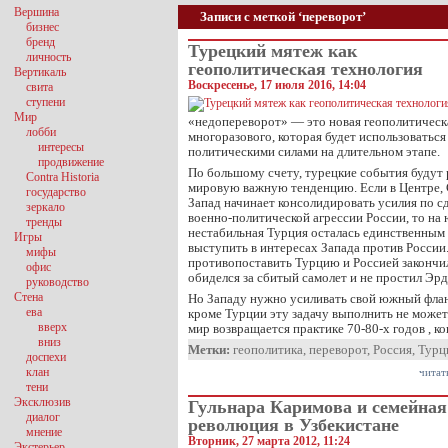
Вершина
Записи с меткой ‘переворот’
бизнес
бренд
Турецкий мятеж как
личность
геополитическая технология
Вертикаль
Воскресенье, 17 июля 2016, 14:04
свита
ступени
Мир
«недопереворот» — это новая геополитическ
лобби
многоразового, которая будет использовать
интересы
политическими силами на длительном этапе.
продвижение
По большому счету, турецкие события будут 
Contra Historia
мировую важную тенденцию. Если в Центре, 
государство
Запад начинает консолидировать усилия по с
зеркало
военно-политической агрессии России, то на 
тренды
нестабильная Турция осталась единственным 
Игры
выступить в интересах Запада против России
мифы
противопоставить Турцию и Россией закончи
офис
обиделся за сбитый самолет и не простил Эрд
руководство
Стена
Но Западу нужно усиливать свой южный флан
ева
кроме Турции эту задачу выполнить не может.
вверх
мир возвращается практике 70-80-х годов , к
вниз
Метки:
геополитика
,
переворот
,
Россия
,
Турц
доспехи
клан
читат
тени
Эксклюзив
Гульнара Каримова и семейная
диалог
революция в Узбекистане
мнение
Вторник, 27 марта 2012, 11:24
Экстерьер