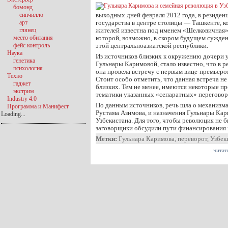
бомонд
синчилло
выходных дней февраля 2012 года, в резиденц
арт
государства в центре столицы — Ташкенте, к
глянец
жителей известна под именем «Шелковичная»,
место обитания
которой, возможно, в скором будущем сужден
фейс контроль
этой центральноазиатской республики.
Наука
Из источников близких к окружению дочери 
генетика
Гульнары Каримовой, стало известно, что в 
психология
она провела встречу с первым вице-премьер
Техно
Стоит особо отметить, что данная встреча н
гаджет
близких. Тем не менее, имеются некоторые 
экстрим
тематики указанных «сепаратных» переговор
Industry 4.0
По данным источников, речь шла о механизма
Программа и Манифест
Рустама Азимова, и назначения Гульнары Ка
Loading...
Узбекистана. Для того, чтобы революция не 
заговорщики обсудили пути финансирования 
Метки:
Гульнара Каримова
,
переворот
,
Узбек
читат