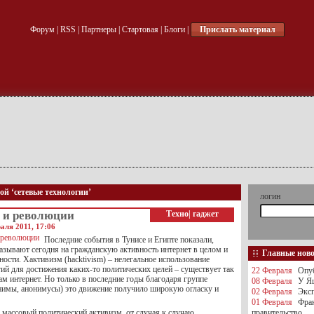
Форум
|
RSS
|
Партнеры
|
Стартовая
|
Блоги
|
Прислать материал
ой ‘сетевые технологии’
логин
 и революции
Техно
|
гаджет
аля 2011, 17:06
Последние события в Тунисе и Египте показали,
азывают сегодня на гражданскую активность интернет в целом и
Главные нов
ности. Хактивизм (hacktivism) – нелегальное использование
ий для достижения каких-то политических целей – существует так
22 Февраля
Опуб
сам интернет. Но только в последние годы благодаря группе
08 Февраля
У Яц
имы, анонимусы) это движение получило широкую огласку и
02 Февраля
Эксп
01 Февраля
Фра
 массовый политический активизм, от случая к случаю
правительство