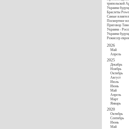
госбюджете
трипольской А
27 Ноября
Украи
Украина будущ
Турции
Браслеты Power
17 Ноября
Сред
Самые влиятел
шестилетнего ми
Посмертное вс
16 Ноября
​Пут
Приговор Тимо
13 Ноября
Цена 
Украина - Росс
10 Ноября
Круп
Украина будуще
10 Ноября
Штайн
Режиссер евро
особом статусе Д
03 Ноября
Мина
2026
Май
Апрель
2025
Декабрь
Ноябрь
Октябрь
Август
Июль
Июнь
Май
Апрель
Март
Январь
2020
Октябрь
Сентябрь
Июнь
Май