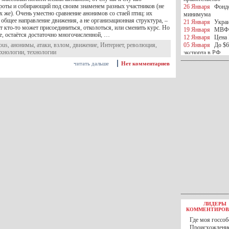
оты и собирающий под своим знаменем разных участников (не
26 Января
Фондо
ех же). Очень уместно сравнение анонимов со стаей птиц: их
минимума
общее направление движения, а не организационная структура, –
21 Января
Украи
 кто-то может присоединиться, отколоться, или сменить курс. Но
19 Января
МВФ 
ее, остаётся достаточно многочисленной, …
12 Января
Цена 
ous
,
анонимы
,
атаки
,
взлом
,
движение
,
Интернет
,
революция
,
05 Января
До $6
ехнологии
,
технологии
экспорта в РФ
05 Января
Киев
читать дальше
Нет комментариев
миротворческой 
05 Января
Герма
Ирана
04 Января
Саудо
отношения с Ира
25 Декабря
ВР п
в 2016 году
14 Декабря
Егип
российского лайн
10 Декабря
ЦБ К
минимума
07 Декабря
Поро
ИГИЛ
07 Декабря
Ущер
05 Декабря
32 ч
в Каспийском мо
01 Декабря
Юань
30 Ноября
С 1 д
ЛИДЕРЫ
30 Ноября
Росс
КОММЕНТИРОВ
27 Ноября
РФ о
Где моя госсоб
27 Ноября
ВВП 
Происхождение