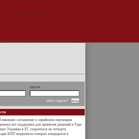
пароль
забыл пароль?
ости
ликовано соглашение о сирийском перемирии
енюка нет поддержки для принятия решений в Раде
орт Украины в ЕС сократился на четверть
кция БПП выдвинула семерых кандидатов в