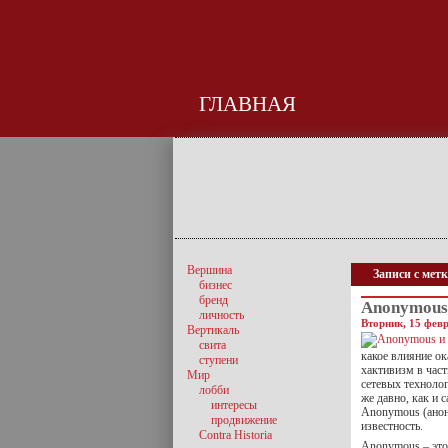
ГЛАВНАЯ
Вершина
Записи с метк
бизнес
бренд
Anonymous
личность
Вторник, 15 февр
Вертикаль
свита
какое влияние ок
ступени
хактивизм в част
Мир
сетевых технолог
лобби
же давно, как и 
интересы
Anonymous (анон
продвижение
известность.
Contra Historia
Anonymous – это