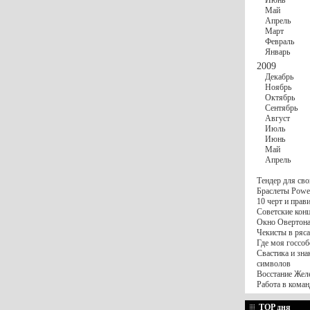
Июнь
Май
Апрель
Март
Февраль
Январь
2009
Декабрь
Ноябрь
Октябрь
Сентябрь
Август
Июль
Июнь
Май
Апрель
Тендер для сво
Браслеты Power
10 черт и пра
Советские конц
Окно Овертона.
Чекисты в ряса
Где моя госсоб
Свастика и зна
символов
Восстание Жел
Работа в коман
TOP дня