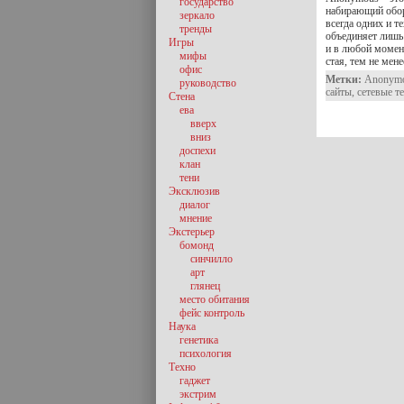
государство
набирающий обор
зеркало
всегда одних и т
тренды
объединяет лишь 
Игры
и в любой момент
мифы
стая, тем не мен
офис
Метки:
Anonym
руководство
сайты
,
сетевые т
Стена
ева
вверх
вниз
доспехи
клан
тени
Эксклюзив
диалог
мнение
Экстерьер
бомонд
синчилло
арт
глянец
место обитания
фейс контроль
Наука
генетика
психология
Техно
гаджет
экстрим