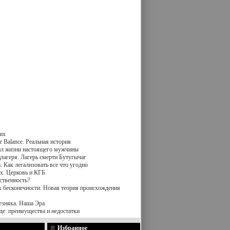
их
 Balance. Реальная история
вил жизни настоящего мужчины
лагеря. Лагерь смерти Бутугычаг
 Как легализовать все что угодно
х. Церковь и КГБ
ственность?
к бесконечности. Новая теория происхождения
езняка. Наша Эра
де: преимущества и недостатки
Избранное