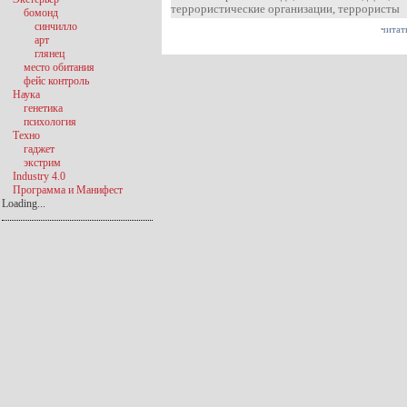
террористические организации
,
террористы
бомонд
синчилло
читат
арт
глянец
место обитания
фейс контроль
Наука
генетика
психология
Техно
гаджет
экстрим
Industry 4.0
Программа и Манифест
Loading...