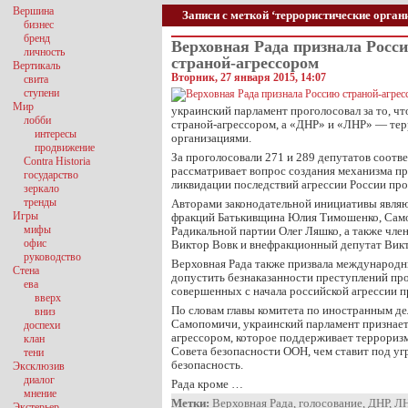
Вершина
Записи с меткой ‘террористические орган
бизнес
бренд
Верховная Рада признала Росс
личность
страной-агрессором
Вертикаль
Вторник, 27 января 2015, 14:07
свита
ступени
Мир
украинский парламент проголосовал за то, ч
лобби
страной-агрессором, а «ДНР» и «ЛНР» — те
интересы
организациями.
продвижение
За проголосовали 271 и 289 депутатов соотв
Contra Historia
рассматривает вопрос создания механизма п
государство
ликвидации последствий агрессии России пр
зеркало
тренды
Авторами законодательной инициативы явля
Игры
фракций Батькивщина Юлия Тимошенко, Само
мифы
Радикальной партии Олег Ляшко, а также чле
офис
Виктор Вовк и внефракционный депутат Викт
руководство
Верховная Рада также призвала международ
Стена
допустить безнаказанности преступлений про
ева
совершенных с начала российской агрессии 
вверх
По словам главы комитета по иностранным де
вниз
Самопомичи, украинский парламент признает
доспехи
агрессором, которое поддерживает терроризм
клан
Совета безопасности ООН, чем ставит под у
тени
безопасность.
Эксклюзив
диалог
Рада кроме …
мнение
Метки:
Верховная Рада
,
голосование
,
ДНР
,
Л
Экстерьер