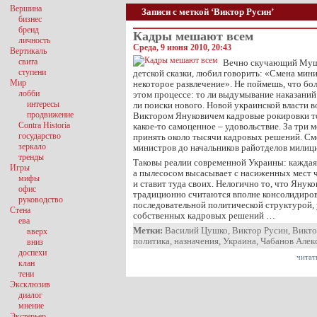
Вершина
Записи с меткой ‘Виктор Русин’
бизнес
бренд
Кадры мешают всем
личность
Среда, 9 июня 2010, 20:43
Вертикаль
свита
Вечно скучающий Муша
ступени
детской сказки, любил говорить: «Смена мини
Мир
некоторое развлечение». Не поймешь, что бо
лобби
этом процессе: то ли выдумывание наказаний 
интересы
ли поиски нового. Новой украинской власти в
продвижение
Виктором Януковичем кадровые рокировки то
Contra Historia
какое-то самоценное – удовольствие. За три 
государство
принять около тысячи кадровых решений. Сме
зеркало
министров до начальников райотделов милиц
тренды
Таковы реалии современной Украины: каждая 
Игры
а пылесосом высасывает с насиженных мест 
мифы
и ставит туда своих. Нелогично то, что Януко
офис
традиционно считаются вполне консолидиров
руководство
последовательной политической структурой,
Стена
собственных кадровых решений …
ева
Метки:
Василий Цушко
,
Виктор Русин
,
Викто
вверх
политика
,
назначения
,
Украина
,
Чабанов Алек
вниз
доспехи
читат
клан
тени
Эксклюзив
диалог
мнение
Экстерьер