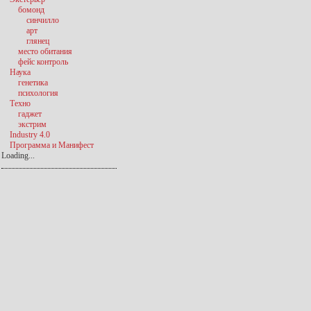
бомонд
синчилло
арт
глянец
место обитания
фейс контроль
Наука
генетика
психология
Техно
гаджет
экстрим
Industry 4.0
Программа и Манифест
Loading...