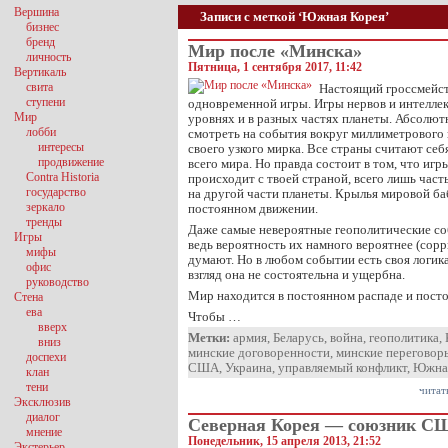
Вершина
Записи с меткой ‘Южная Корея’
бизнес
бренд
Мир после «Минска»
личность
Пятница, 1 сентября 2017, 11:42
Вертикаль
свита
Настоящий гроссмейс
ступени
одновременной игры. Игры нервов и интеллек
Мир
уровнях и в разных частях планеты. Абсолю
лобби
смотреть на события вокруг миллиметрового 
интересы
своего узкого мирка. Все страны считают се
продвижение
всего мира. Но правда состоит в том, что игры
Contra Historia
происходит с твоей страной, всего лишь част
государство
на другой части планеты. Крылья мировой ба
зеркало
постоянном движении.
тренды
Даже самые невероятные геополитические с
Игры
ведь вероятность их намного вероятнее (сорр
мифы
думают. Но в любом событии есть своя логика
офис
взгляд она не состоятельна и ущербна.
руководство
Мир находится в постоянном распаде и пост
Стена
ева
Чтобы …
вверх
Метки:
армия
,
Беларусь
,
война
,
геополитика
,
вниз
минские договоренности
,
минские переговор
доспехи
США
,
Украина
,
управляемый конфликт
,
Южна
клан
тени
читат
Эксклюзив
диалог
Северная Корея — союзник С
мнение
Понедельник, 15 апреля 2013, 21:52
Экстерьер