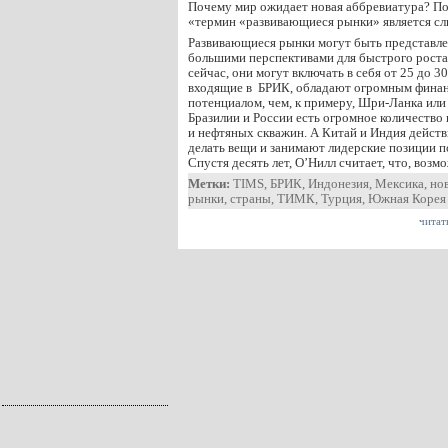
Почему мир ожидает новая аббревиатура? Пот
«термин «развивающиеся рынки» является с
Развивающиеся рынки могут быть представл
большими перспективами для быстрого роста
сейчас, они могут включать в себя от 25 до 3
входящие в БРИК, обладают огромным фина
потенциалом, чем, к примеру, Шри-Ланка или 
Бразилии и России есть огромное количество
и нефтяных скважин. А Китай и Индия дейст
делать вещи и занимают лидерские позиции п
Спустя десять лет, О’Нилл считает, что, воз
Метки:
TIMS
,
БРИК
,
Индонезия
,
Мексика
,
но
рынки
,
страны
,
ТИМК
,
Турция
,
Южная Корея
читат