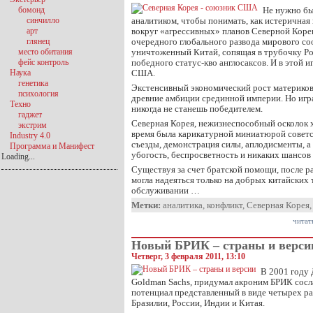
бомонд
Не нужно б
синчилло
аналитиком, чтобы понимать, как истеричная
арт
вокруг «агрессивных» планов Северной Кореи
глянец
очередного глобального развода мирового соо
место обитания
уничтоженный Китай, сопящая в трубочку Ро
фейс контроль
победного статус-кво англосаксов. И в этой 
Наука
США.
генетика
Экстенсивный экономический рост материков
психология
древние амбиции срединной империи. Но игр
Техно
никогда не станешь победителем.
гаджет
Северная Корея, нежизнеспособный осколок 
экстрим
время была карикатурной миниатюрой советс
Industry 4.0
съезды, демонстрация силы, аплодисменты, а 
Программа и Манифест
убогость, беспросветность и никаких шансов 
Loading...
Существуя за счет братской помощи, после ра
могла надеяться только на добрых китайских
обслуживании …
Метки:
аналитика
,
конфликт
,
Северная Корея
читат
Новый БРИК – страны и верси
Четверг, 3 февраля 2011, 13:10
В 2001 году
Goldman Sachs, придумал акроним БРИК сосл
потенциал представленный в виде четырех р
Бразилии, России, Индии и Китая.