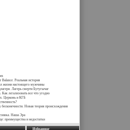
их
 Balance. Реальная история
вил жизни настоящего мужчины
лагеря. Лагерь смерти Бутугычаг
 Как легализовать все что угодно
х. Церковь и КГБ
ственность?
к бесконечности. Новая теория происхождения
езняка. Наша Эра
де: преимущества и недостатки
Избранное