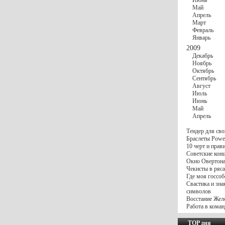
Июнь
Май
Апрель
Март
Февраль
Январь
2009
Декабрь
Ноябрь
Октябрь
Сентябрь
Август
Июль
Июнь
Май
Апрель
Тендер для сво
Браслеты Power
10 черт и пра
Советские конц
Окно Овертона.
Чекисты в ряса
Где моя госсоб
Свастика и зна
символов
Восстание Жел
Работа в коман
TOP дня