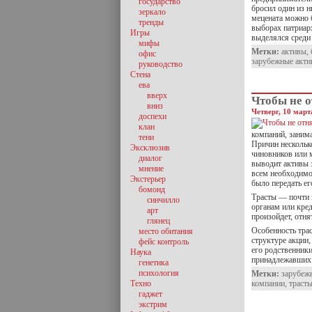
государство
бросил один из н
зеркало
мецената можно 
тренды
выборах патриар
Игры
выделялся среди
мифы
Метки:
активы
,
офис
зарубежные акт
руководство
Стена
ева
вверх
Чтобы не 
вниз
Четверг, 10 март
доспехи
клан
компаний, заним
тени
Причин нескольк
Эксклюзив
чиновников или 
диалог
выводит активы з
мнение
всем необходимо 
Экстерьер
было передать ег
бомонд
Трасты — почти 
синчилло
органам или кред
арт
произойдет, отня
глянец
Особенность трас
место обитания
структуре акции,
фейс контроль
его родственники
Наука
принадлежавши
генетика
психология
Метки:
зарубеж
Техно
компании
,
траст
гаджет
экстрим