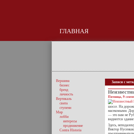
ГЛАВНАЯ
Вершина
Записи с мет
бизнес
бренд
Неизвестн
личность
Пятница, 9 сентя
Вертикаль
свита
шоссе. На дорож
ступени
насекомыми. Дор
Мир
— это вам не Руб
лобби
виднеется здание
интересы
Здесь, неподале
продвижение
Виктор Нусенкис.
Contra Historia
предприниматели,