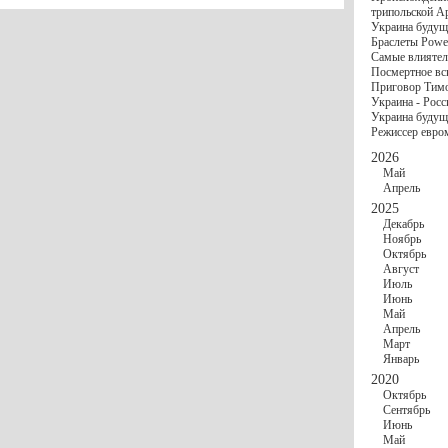
госбюджете
трипольской А
27 Ноября
Украи
Украина будущ
Турции
Браслеты Power
17 Ноября
Сред
Самые влиятел
шестилетнего ми
Посмертное вс
16 Ноября
​Пут
Приговор Тимо
13 Ноября
Цена 
Украина - Росс
10 Ноября
Круп
Украина будуще
10 Ноября
Штайн
Режиссер евро
особом статусе Д
03 Ноября
Мина
2026
Май
Апрель
2025
Декабрь
Ноябрь
Октябрь
Август
Июль
Июнь
Май
Апрель
Март
Январь
2020
Октябрь
Сентябрь
Июнь
Май