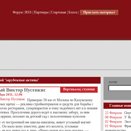
Форум
|
RSS
|
Партнеры
|
Стартовая
|
Блоги
|
Прислать материал
кой ‘зарубежные активы’
логин
ый Виктор Нусенкис
Вертикаль
|
ступени
бря 2011, 12:06
Примерно 50 км от Москвы по Калужскому
ных щитах — реклама стройматериалов и средств для борьбы с
Главные нов
огих ресторанов, супермаркетов и тому подобного нет и в помине
левка. Проселочная дорога ведет к высокому забору, за ним
22 Февраля
Опуб
 церкви, похожее на детский сад с позолоченным куполом.
08 Февраля
У Яц
02 Февраля
Эксп
ку от построенной им школы-пансиона, живет угольный магнат
01 Февраля
Фра
 Он мало кому известен, даже его коллеги, угольные
 не все знают его в лицо. «Через попов его надо искать», —
правительство