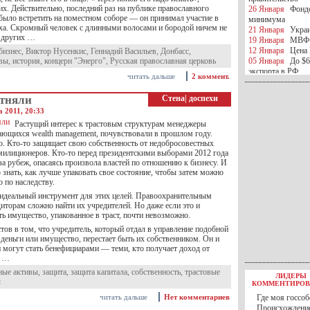
их. Действительно, последний раз на публике православного
26 Января
Фондо
было встретить на поместном соборе — он принимал участие в
минимума
ха. Скромный человек с длинными волосами и бородой ничем не
21 Января
Украи
 других …
19 Января
МВФ 
12 Января
Цена 
бизнес
,
Виктор Нусенкис
,
Геннадий Васильев
,
Донбасс
,
ивы
,
история
,
концерн "Энерго"
,
Русская православная церковь
05 Января
До $6
экспорта в РФ
читать дальше
2 коммент.
05 Января
Киев
миротворческой 
отняли
Стена
|
доспехи
05 Января
Герма
а 2011, 20:33
Ирана
04 Января
Саудо
Растущий интерес к трастовым структурам менеджеры
ающихся wealth management, почувствовали в прошлом году.
отношения с Ира
о. Кто-то защищает свою собственность от недобросовестных
25 Декабря
ВР п
милиционеров. Кто-то перед президентскими выборами 2012 года
в 2016 году
а рубеж, опасаясь произвола властей по отношению к бизнесу. И
14 Декабря
Егип
знать, как лучше упаковать свое состояние, чтобы затем можно
российского лайн
о по наследству.
10 Декабря
ЦБ К
идеальный инструмент для этих целей. Правоохранительным
минимума
иторам сложно найти их учредителей. Но даже если это и
07 Декабря
Поро
ть имущество, упакованное в траст, почти невозможно.
ИГИЛ
07 Декабря
Ущер
тов в том, что учредитель, который отдал в управление подобной
05 Декабря
32 ч
 деньги или имущество, перестает быть их собственником. Он и
в Каспийском мо
 могут стать бенефициарами — теми, кто получает доход от
х …
01 Декабря
Юань
30 Ноября
С 1 д
ные активы
,
защита
,
защита капитала
,
собственность
,
трастовые
ЛИДЕРЫ
30 Ноября
Росс
ы
КОММЕНТИРОВ
27 Ноября
РФ о
читать дальше
Нет комментариев
Где моя госсоб
27 Ноября
ВВП 
Происхождение