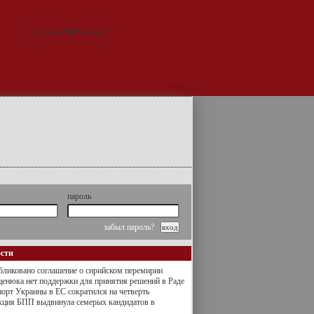
пароль
забыл пароль?
ости
ликовано соглашение о сирийском перемирии
енюка нет поддержки для принятия решений в Раде
орт Украины в ЕС сократился на четверть
кция БПП выдвинула семерых кандидатов в