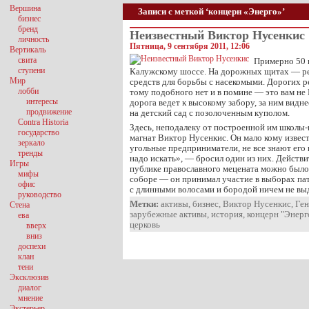
Вершина
Записи с меткой ‘концерн «Энерго»’
бизнес
бренд
Неизвестный Виктор Нусенкис
личность
Пятница, 9 сентября 2011, 12:06
Вертикаль
свита
Примерно 50 
ступени
Калужскому шоссе. На дорожных щитах — ре
Мир
средств для борьбы с насекомыми. Дорогих р
лобби
тому подобного нет и в помине — это вам не
интересы
дорога ведет к высокому забору, за ним видн
продвижение
на детский сад с позолоченным куполом.
Contra Historia
Здесь, неподалеку от построенной им школы-
государство
магнат Виктор Нусенкис. Он мало кому известе
зеркало
угольные предприниматели, не все знают его 
тренды
надо искать», — бросил один из них. Действи
Игры
публике православного мецената можно было
мифы
соборе — он принимал участие в выборах па
офис
с длинными волосами и бородой ничем не вы
руководство
Метки:
активы
,
бизнес
,
Виктор Нусенкис
,
Ген
Стена
зарубежные активы
,
история
,
концерн "Энерг
ева
церковь
вверх
вниз
доспехи
клан
тени
Эксклюзив
диалог
мнение
Экстерьер