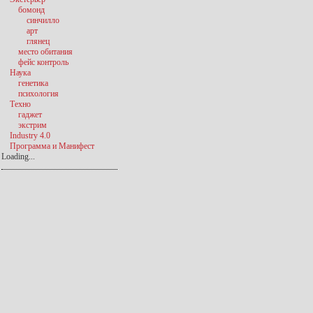
бомонд
синчилло
арт
глянец
место обитания
фейс контроль
Наука
генетика
психология
Техно
гаджет
экстрим
Industry 4.0
Программа и Манифест
Loading...