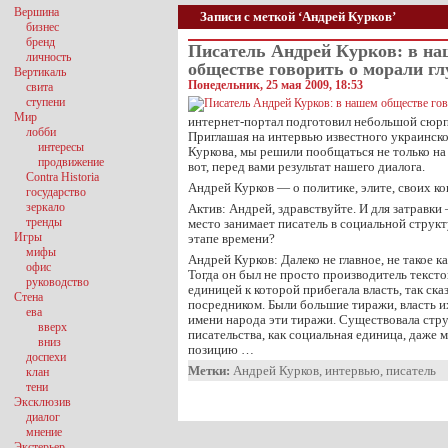
Вершина
Записи с меткой ‘Андрей Курков’
бизнес
бренд
Писатель Андрей Курков: в н
личность
обществе говорить о морали гл
Вертикаль
Понедельник, 25 мая 2009, 18:53
свита
ступени
Мир
интернет-портал подготовил небольшой сюрпр
лобби
Приглашая на интервью известного украинско
интересы
Куркова, мы решили пообщаться не только на
продвижение
вот, перед вами результат нашего диалога.
Contra Historia
Андрей Курков — о политике, элите, своих ко
государство
зеркало
Актив: Андрей, здравствуйте. И для затравки 
тренды
место занимает писатель в социальной струк
Игры
этапе времени?
мифы
Андрей Курков: Далеко не главное, не такое ка
офис
Тогда он был не просто производитель тексто
руководство
единицей к которой прибегала власть, так ска
Стена
посредником. Были большие тиражи, власть их
ева
имени народа эти тиражи. Существовала стру
вверх
писательства, как социальная единица, даже 
вниз
позицию …
доспехи
Метки:
Андрей Курков
,
интервью
,
писатель
клан
тени
Эксклюзив
диалог
мнение
Экстерьер