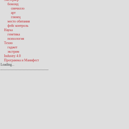
бомонд
синчилло
арт
глянец
место обитания
фейс контроль
Наука
генетика
психология
Техно
гаджет
экстрим
Industry 4.0
Программа и Манифест
Loading...