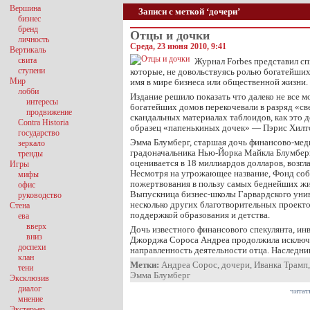
Вершина
Записи с меткой ‘дочери’
бизнес
бренд
Отцы и дочки
личность
Среда, 23 июня 2010, 9:41
Вертикаль
свита
Журнал Forbes представил с
ступени
которые, не довольствуясь ролью богатейших
Мир
имя в мире бизнеса или общественной жизни.
лобби
Издание решило показать что далеко не все 
интересы
богатейших домов перекочевали в разряд «св
продвижение
скандальных материалах таблоидов, как это 
Contra Historia
образец «папенькиных дочек» — Пэрис Хилт
государство
Эмма Блумберг, старшая дочь финансово-мед
зеркало
градоначальника Нью-Йорка Майкла Блумберг
тренды
оценивается в 18 миллиардов долларов, возгл
Игры
Несмотря на угрожающее название, Фонд со
мифы
пожертвования в пользу самых беднейших жи
офис
Выпускница бизнес-школы Гарвардского унив
руководство
несколько других благотворительных проект
Стена
поддержкой образования и детства.
ева
вверх
Дочь известного финансового спекулянта, ин
вниз
Джорджа Сороса Андреа продолжила исключ
доспехи
направленность деятельности отца. Наследн
клан
Метки:
Андреа Сорос
,
дочери
,
Иванка Трамп
тени
Эмма Блумберг
Эксклюзив
диалог
читат
мнение
Экстерьер