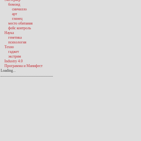
бомонд
синчилло
арт
глянец
место обитания
фейс контроль
Наука
генетика
психология
Техно
гаджет
экстрим
Industry 4.0
Программа и Манифест
Loading...