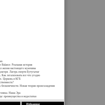
их
 Balance. Реальная история
вил жизни настоящего мужчины
лагеря. Лагерь смерти Бутугычаг
 Как легализовать все что угодно
х. Церковь и КГБ
ственность?
к бесконечности. Новая теория происхождения
езняка. Наша Эра
де: преимущества и недостатки
Избранное