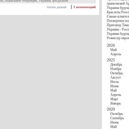
госбюджете
ий
,
социальные тенденции
,
Украина
,
феодализм
трипольской А
27 Ноября
Украи
читать дальше
1 комментарий
Украина будущ
Турции
Браслеты Power
17 Ноября
Сред
Самые влиятел
шестилетнего ми
Посмертное вс
16 Ноября
​Пут
Приговор Тимо
13 Ноября
Цена 
Украина - Росс
10 Ноября
Круп
Украина будуще
10 Ноября
Штайн
Режиссер евро
особом статусе Д
03 Ноября
Мина
2026
Май
Апрель
2025
Декабрь
Ноябрь
Октябрь
Август
Июль
Июнь
Май
Апрель
Март
Январь
2020
Октябрь
Сентябрь
Июнь
Май