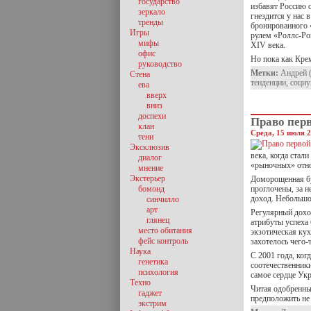
государство
избавят Россию 
зеркало
гнездится у нас 
тренды
бронированного «
Игры
рулем «Роллс-Ро
мифы
XIV века.
офис
Но пока как Кре
руководство
Метки:
Андрей 
Стена
тенденции
,
соци
ева
вверх
вниз
доспехи
Право пер
клан
Среда, 15 июля 2
тени
Эксклюзив
века, когда стал
диалог
«рыночных» отно
мнение
Экстерьер
Доморощенная бу
бомонд
проглочены, за 
доход. Небольшо
синчилло
арт
Регулярный доход
глянец
атрибуты успеха 
место обитания
экзотическая кух
фейс контроль
захотелось чего-
Наука
С 2001 года, ког
генетика
соотечественник
психология
самое сердце Ук
Техно
Читая одобренны
гаджет
предположить не
экстрим