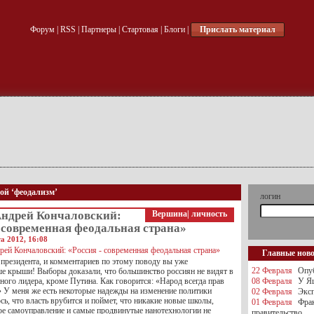
Форум
|
RSS
|
Партнеры
|
Стартовая
|
Блоги
|
Прислать материал
кой ‘феодализм’
логин
Андрей Кончаловский:
Вершина
|
личность
 современная феодальная страна»
а 2012, 16:08
Главные нов
резидента, и комментариев по этому поводу вы уже
22 Февраля
Опуб
е крыши! Выборы доказали, что большинство россиян не видят в
ого лидера, кроме Путина. Как говорится: «Народ всегда прав
08 Февраля
У Яц
У меня же есть некоторые надежды на изменение политики
02 Февраля
Эксп
юсь, что власть врубится и поймет, что никакие новые школы,
01 Февраля
Фра
ое самоуправление и самые продвинутые нанотехнологии не
правительство