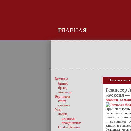
ГЛАВНАЯ
Вершина
Записи с мет
бизнес
бренд
Режиссер 
личность
«Россия —
Вертикаль
Вторник, 13 март
свита
ступени
Прошли выборы п
Мир
наслушались выш
лобби
данный момент ин
интересы
— ему виднее…» 
продвижение
власти, и я наде
Contra Historia
больницы, местн