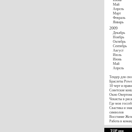
Июнь
Май
Апрель
Март
Февраль
Январь
2009
Декабрь
Ноябрь
Октябрь
Сентябрь
Август
Июль
Июнь
Май
Апрель
Тендер для сво
Браслеты Power
10 черт и пра
Советские конц
Окно Овертона.
Чекисты в ряса
Где моя госсоб
Свастика и зна
символов
Восстание Жел
Работа в коман
TOP дня