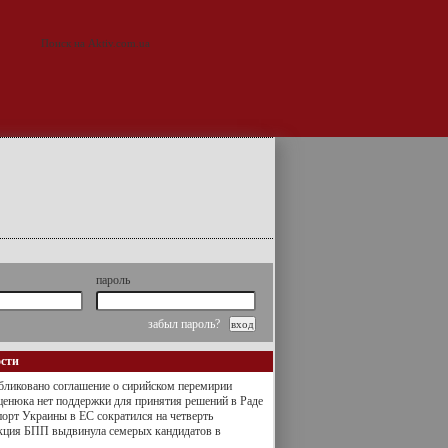
пароль
забыл пароль?
ости
ликовано соглашение о сирийском перемирии
енюка нет поддержки для принятия решений в Раде
орт Украины в ЕС сократился на четверть
кция БПП выдвинула семерых кандидатов в