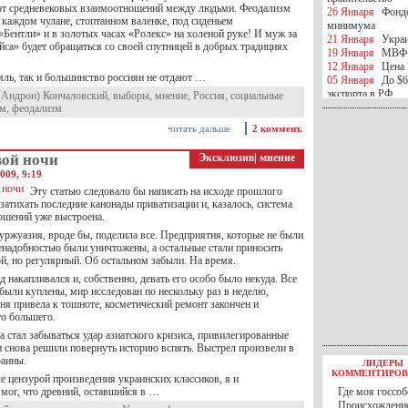
от средневековых взаимоотношений между людьми. Феодализм
26 Января
Фондо
в каждом чулане, стоптанном валенке, под сиденьем
минимума
Бентли» и в золотых часах «Ролекс» на холеной руке! И муж за
21 Января
Украи
йса» будет обращаться со своей спутницей в добрых традициях
19 Января
МВФ 
12 Января
Цена 
мль, так и большинство россиян не отдают …
05 Января
До $6
экспорта в РФ
(Андрон) Кончаловский
,
выборы
,
мнение
,
Россия
,
социальные
05 Января
Киев
ум
,
феодализм
миротворческой 
читать дальше
2 коммент.
05 Января
Герма
Ирана
вой ночи
Эксклюзив
|
мнение
04 Января
Саудо
009, 9:19
отношения с Ира
25 Декабря
ВР п
Эту статью следовало бы написать на исходе прошлого
в 2016 году
и затихать последние канонады приватизации и, казалось, система
шений уже выстроена.
14 Декабря
Егип
российского лайн
ржуазия, вроде бы, поделила все. Предприятия, которые не были
10 Декабря
ЦБ К
ненадобностью были уничтожены, а остальные стали приносить
минимума
й, но регулярный. Об остальном забыли. На время.
07 Декабря
Поро
 накапливался и, собственно, девать его особо было некуда. Все
ИГИЛ
были куплены, мир исследован по нескольку раз в неделю,
07 Декабря
Ущер
ня привела к тошноте, косметический ремонт закончен и
05 Декабря
32 ч
то большего.
в Каспийском мо
да стал забываться удар азиатского кризиса, привилегированные
01 Декабря
Юань
и снова решили повернуть историю вспять. Выстрел произвели в
30 Ноября
С 1 д
раины.
ЛИДЕРЫ
30 Ноября
Росс
КОММЕНТИРОВ
е цензурой произведения украинских классиков, я и
27 Ноября
РФ о
 мог, что древний, оставшийся в …
Где моя госсоб
27 Ноября
ВВП 
Происхождение