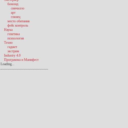
бомонд
синчилло
арт
глянец
место обитания
фейс контроль
Наука
генетика
психология
Техно
гаджет
экстрим
Industry 4.0
Программа и Манифест
Loading...