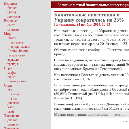
Вершина
Записи с меткой ‘капитальные инвестиции
бизнес
бренд
Капитальные инвестиции в
личность
Украину сократились на 23%
Вертикаль
Понедельник, 24 ноября 2014, 16:33
свита
ступени
Капитальные инвестиции в Украине за девять
Мир
сократились на 23% по сравнению с аналоги
лобби
тогда как по итогам первого полугодия этот п
интересы
по итогам первого квартала 2014г спад — 23,
продвижение
Об этом говорится в сообщении Госстата, с
Contra Historia
правда.
государство
зеркало
Согласно ее данным, за отчетный период был
тренды
миллиарда гривен капитальных инвестиций (б
Игры
оккупированных Крыма и г.Севастополя).
мифы
Как напоминает Госстат, за девять месяцев 2
офис
сократились на 10,3%.
руководство
В региональном разрезе наибольшее сокращен
Стена
сентябре этого года наблюдалось в Одесской 
ева
(39,8%), Ривненской (на 31,9%) и Черновицкой 
вверх
Киеве (на 13,1%).
вниз
доспехи
В зоне конфликта в Луганской и Донецкой об
клан
спад капитальных инвестиций на 51,2% и 49
тени
Метки:
инвестиции
,
капитальные инвестиции
Эксклюзив
диалог
читат
мнение
Экстерьер