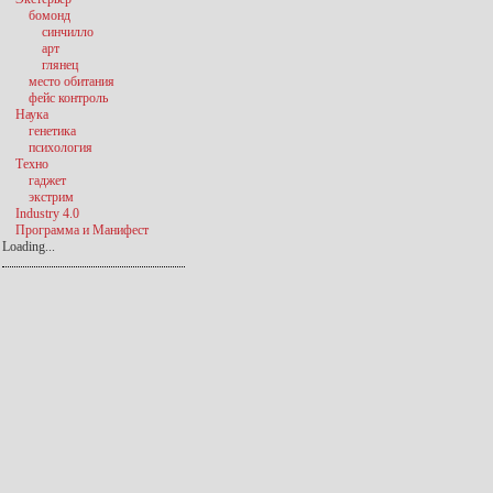
бомонд
синчилло
арт
глянец
место обитания
фейс контроль
Наука
генетика
психология
Техно
гаджет
экстрим
Industry 4.0
Программа и Манифест
Loading...