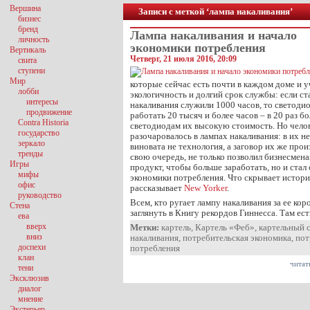
Вершина
Записи с меткой ‘лампа накаливания’
бизнес
бренд
Лампа накаливания и начало
личность
экономики потребления
Вертикаль
Четверг, 21 июля 2016, 20:09
свита
ступени
Мир
которые сейчас есть почти в каждом доме и 
лобби
экологичность и долгий срок службы: если с
интересы
накаливания служили 1000 часов, то светод
продвижение
работать 20 тысяч и более часов – в 20 раз 
Contra Historia
светодиодам их высокую стоимость. Но чело
государство
разочаровалось в лампах накаливания: в их 
зеркало
виновата не технология, а заговор их же прои
тренды
свою очередь, не только позволил бизнесмен
Игры
продукт, чтобы больше заработать, но и ста
мифы
экономики потребления. Что скрывает истор
офис
рассказывает
New Yorker
.
руководство
Всем, кто ругает лампу накаливания за ее кор
Стена
заглянуть в Книгу рекордов Гиннесса. Там ес
ева
вверх
Метки:
картель
,
Картель «Феб»
,
картельный 
вниз
накаливания
,
потребительская экономика
,
пот
доспехи
потребления
клан
читат
тени
Эксклюзив
диалог
мнение
Экстерьер