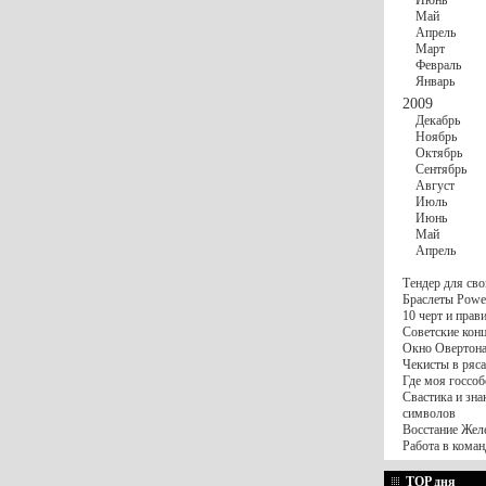
Июнь
Май
Апрель
Март
Февраль
Январь
2009
Декабрь
Ноябрь
Октябрь
Сентябрь
Август
Июль
Июнь
Май
Апрель
Тендер для сво
Браслеты Power
10 черт и пра
Советские конц
Окно Овертона.
Чекисты в ряса
Где моя госсоб
Свастика и зна
символов
Восстание Жел
Работа в коман
TOP дня