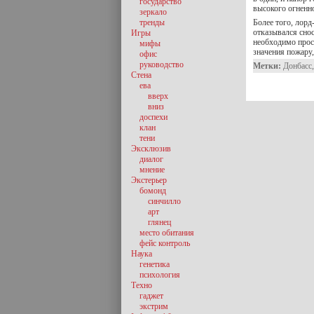
государство
высокого огненн
зеркало
тренды
Более того, лорд
отказывался снос
Игры
необходимо проси
мифы
значения пожару
офис
руководство
Метки:
Донбасс
Стена
ева
вверх
вниз
доспехи
клан
тени
Эксклюзив
диалог
мнение
Экстерьер
бомонд
синчилло
арт
глянец
место обитания
фейс контроль
Наука
генетика
психология
Техно
гаджет
экстрим