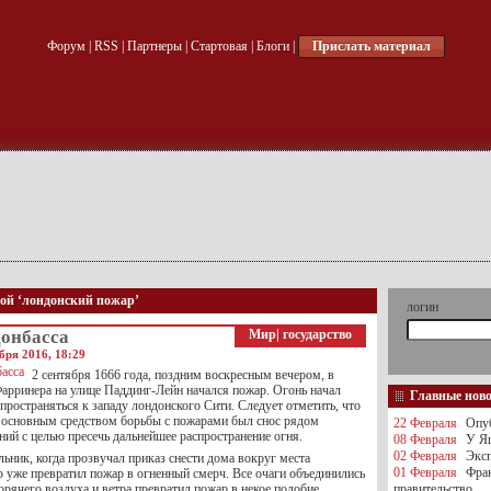
Форум
|
RSS
|
Партнеры
|
Стартовая
|
Блоги
|
Прислать материал
кой ‘лондонский пожар’
логин
Донбасса
Мир
|
государство
бря 2016, 18:29
2 сентября 1666 года, поздним воскресным вечером, в
Фарринера на улице Паддинг-Лейн начался пожар. Огонь начал
Главные нов
пространяться к западу лондонского Сити. Следует отметить, что
 основным средством борьбы с пожарами был снос рядом
22 Февраля
Опуб
ий с целью пресечь дальнейшее распространение огня.
08 Февраля
У Яц
02 Февраля
Эксп
льник, когда прозвучал приказ снести дома вокруг места
01 Февраля
Фра
р уже превратил пожар в огненный смерч. Все очаги объединились
горячего воздуха и ветра превратил пожар в некое подобие
правительство