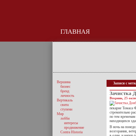
ГЛАВНАЯ
Вершина
Записи с мет
бизнес
бренд
Зачистка 
личность
Вторник, 25 октя
Вертикаль
свита
пекарне Томаса 
ступени
стремительно рас
Мир
по тем временам
лобби
находящихся здан
интересы
В ночь на понеде
продвижение
возгорания, вете
Contra Historia
в один, и напор 