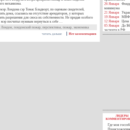
ого механизма.
26 Января
Фондо
минимума
-мэр Лондона сэр Томас Бладворт, по оценкам свидетелей,
21 Января
Украи
ить дома, ссылаясь на отсутствие арендаторов, у которых
19 Января
МВФ 
ть разрешения для сноса их собственности. Не придав особого
12 Января
Цена 
, мэр посчитал нужным вернуться к себе …
05 Января
До $6
,
Лондон
,
лондонский пожар
,
перспективы
,
пожар
,
экономика
экспорта в РФ
читать дальше
Нет комментариев
05 Января
Киев
миротворческой 
05 Января
Герма
Ирана
04 Января
Саудо
отношения с Ира
25 Декабря
ВР п
в 2016 году
14 Декабря
Егип
российского лайн
10 Декабря
ЦБ К
минимума
07 Декабря
Поро
ИГИЛ
07 Декабря
Ущер
05 Декабря
32 ч
в Каспийском мо
01 Декабря
Юань
30 Ноября
С 1 д
ЛИДЕРЫ
30 Ноября
Росс
КОММЕНТИРОВ
27 Ноября
РФ о
Где моя госсоб
27 Ноября
ВВП 
Происхождение