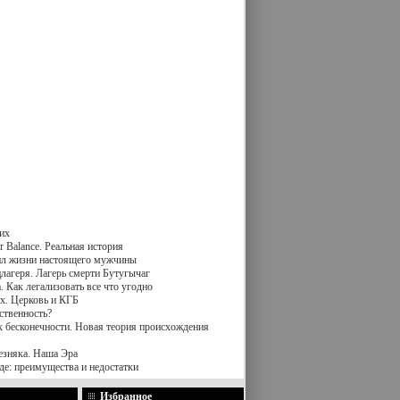
их
 Balance. Реальная история
вил жизни настоящего мужчины
лагеря. Лагерь смерти Бутугычаг
 Как легализовать все что угодно
х. Церковь и КГБ
ственность?
к бесконечности. Новая теория происхождения
езняка. Наша Эра
де: преимущества и недостатки
Избранное