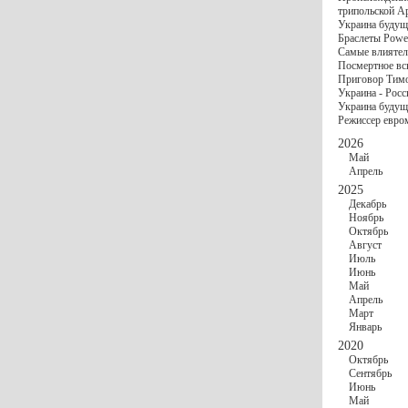
госбюджете
трипольской А
27 Ноября
Украи
Украина будущ
Турции
Браслеты Power
17 Ноября
Сред
Самые влиятел
шестилетнего ми
Посмертное вс
16 Ноября
​Пут
Приговор Тимо
13 Ноября
Цена 
Украина - Росс
10 Ноября
Круп
Украина будуще
10 Ноября
Штайн
Режиссер евро
особом статусе Д
03 Ноября
Мина
2026
Май
Апрель
2025
Декабрь
Ноябрь
Октябрь
Август
Июль
Июнь
Май
Апрель
Март
Январь
2020
Октябрь
Сентябрь
Июнь
Май