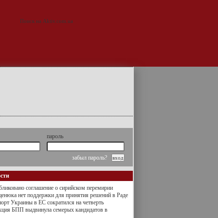
пароль
забыл пароль?
ости
ликовано соглашение о сирийском перемирии
енюка нет поддержки для принятия решений в Раде
орт Украины в ЕС сократился на четверть
кция БПП выдвинула семерых кандидатов в