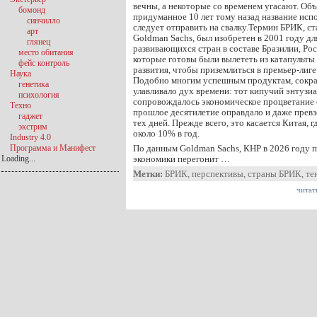
вечны, а некоторые со временем угасают. Об
бомонд
придуманное 10 лет тому назад название исп
синчилло
следует отправить на свалку.Термин БРИК, с
арт
Goldman Sachs, был изобретен в 2001 году д
глянец
развивающихся стран в составе Бразилии, Рос
место обитания
которые готовы были вылететь из катапульт
фейс контроль
развития, чтобы приземлиться в премьер-лиге
Наука
Подобно многим успешным продуктам, сокр
генетика
улавливало дух времени: тот кипучий энтузи
психология
сопровождалось экономическое процветание 
Техно
прошлое десятилетие оправдало и даже прев
гаджет
тех дней. Прежде всего, это касается Китая, 
экстрим
около 10% в год.
Industry 4.0
Программа и Манифест
По данным Goldman Sachs, КНР в 2026 году 
Loading...
экономики перегонит …
Метки:
БРИК
,
перспективы
,
страны БРИК
,
те
читат