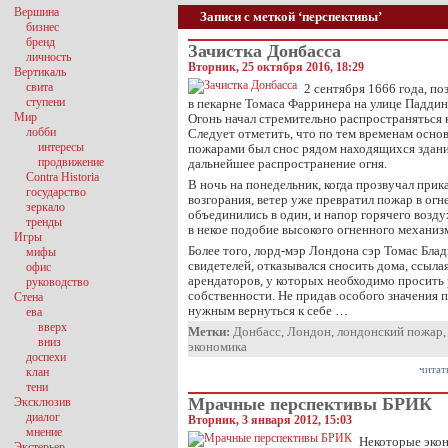
Вершина
Записи с меткой ‘перспективы’
бизнес
бренд
Зачистка Донбасса
личность
Вторник, 25 октября 2016, 18:29
Вертикаль
свита
2 сентября 1666 года, п
ступени
в пекарне Томаса Фарринера на улице Паддин
Мир
Огонь начал стремительно распространяться 
лобби
Следует отметить, что по тем временам осно
интересы
пожарами был снос рядом находящихся здани
продвижение
дальнейшее распространение огня.
Contra Historia
В ночь на понедельник, когда прозвучал прик
государство
возгорания, ветер уже превратил пожар в огн
зеркало
объединились в один, и напор горячего возду
тренды
в некое подобие высокого огненного механиз
Игры
Более того, лорд-мэр Лондона сэр Томас Блад
мифы
свидетелей, отказывался сносить дома, ссыла
офис
арендаторов, у которых необходимо просить 
руководство
собственности. Не придав особого значения 
Стена
нужным вернуться к себе …
ева
вверх
Метки:
Донбасс
,
Лондон
,
лондонский пожар
вниз
экономика
доспехи
читат
клан
тени
Мрачные перспективы БРИК
Эксклюзив
диалог
Вторник, 3 января 2012, 15:03
мнение
Некоторые эко
Экстерьер